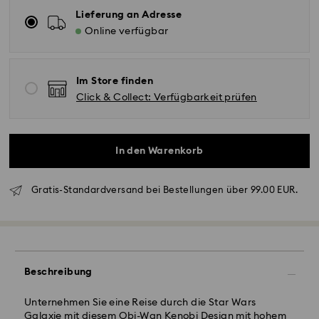
Lieferung an Adresse
Online verfügbar
Im Store finden
Click & Collect: Verfügbarkeit prüfen
Standardversand - GLS
In den Warenkorb
Bestellungen, die montags bis freitags bis spätestens
Gratis-Standardversand bei Bestellungen über 99.00 EUR.
10:00 Uhr MEZ eingehen, werden am gleichen
Werktag bearbeitet und versendet.
Lieferzeit bei Standardversand: 2-3 Arbeitstage nach
Bearbeitung und Versand
Standard Versandkosten: EUR 6.95
Kostenloser Standardversand bei einem Einkauf über:
Beschreibung
EUR 99
Unternehmen Sie eine Reise durch die Star Wars
Galaxie mit diesem Obi-Wan Kenobi Design mit hohem