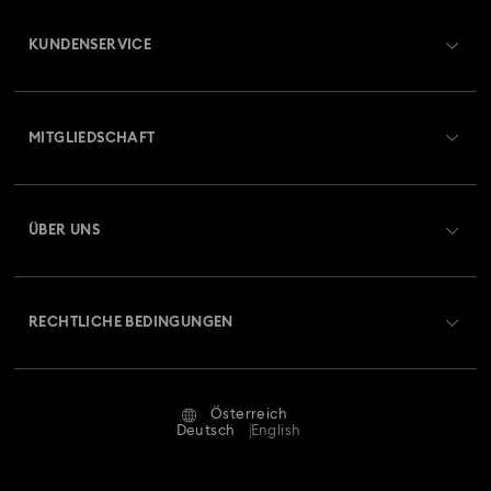
KUNDENSERVICE
Übersicht zum Kundenservice
MITGLIEDSCHAFT
Auftragsstatus
Registrieren
Geschenkkarten-Guthaben
ÜBER UNS
Swarovski Club
Versand
Über Swarovski
Swarovski Crystal Society (SCS)
Retouren und Umtausch
RECHTLICHE BEDINGUNGEN
Stellen & Karriere
Reparaturstatus
Nutzungsbedingungen
Alumni Community
Österreich
Kontakt
AGB
Deutsch
English
Für Geschäftskunden
Größe berechnen
Datenschutz