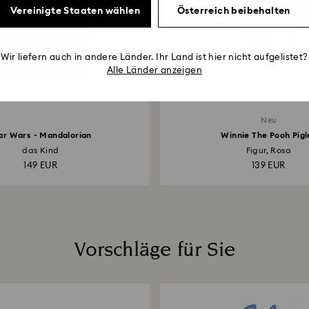
Vereinigte Staaten wählen
Österreich beibehalten
Wir liefern auch in andere Länder. Ihr Land ist hier nicht aufgelistet?
Alle Länder anzeigen
Neu
ar Wars - Mandalorian
Winnie The Pooh Pigl
das Kind
Figur, Rosa
149 EUR
139 EUR
Vorschläge für Sie