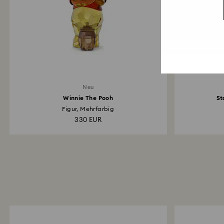
Neu
Winnie The Pooh
St
Figur, Mehrfarbig
330 EUR