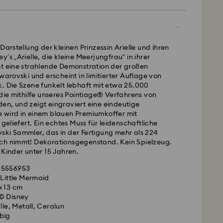
- GLS
Darstellung der kleinen Prinzessin Arielle und ihren
montags bis freitags bis spätestens 10:00 Uhr MEZ
’s „Arielle, die kleine Meerjungfrau“ in ihrer
am gleichen Werktag bearbeitet und versendet.
st eine strahlende Demonstration der großen
andardversand: 2-3 Arbeitstage nach Bearbeitung
Swarovski und erscheint in limitierter Auflage von
. Die Szene funkelt lebhaft mit etwa 25.000
kosten: EUR 6.95
 die mithilfe unseres Pointiage® Verfahrens von
ardversand bei einem Einkauf über: EUR 99
en, und zeigt eingraviert eine eindeutige
 wird in einem blauen Premiumkoffer mit
 geliefert. Ein echtes Muss für leidenschaftliche
FedEx
ski Sammler, das in der Fertigung mehr als 224
ch nimmt! Dekorationsgegenstand. Kein Spielzeug.
 Kinder unter 15 Jahren.
montags bis freitags bis spätestens 14:30 Uhr MEZ
 ist ein empfindliches Material, das besondere
am gleichen Werktag bearbeitet und versendet.
 5556953
dert und gemäß den folgenden Pflegehinweisen zu
pressversand: 1-2 Werktage nach Bearbeitung und
 Little Mermaid
Ihr Swarovski Produkt lange schön zu halten,
x 13 cm
 Folgendes:
sten: EUR 17.50
© Disney
lle, Metall, Ceralun
big
und FPO-Adressen können nicht beliefert werden.
n Schmuck in der Originalverpackung oder einem