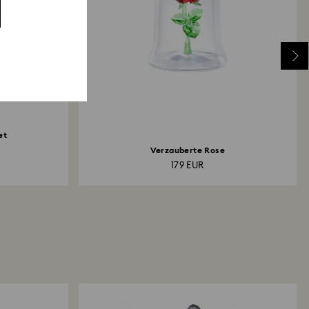
et
Verzauberte Rose
179 EUR