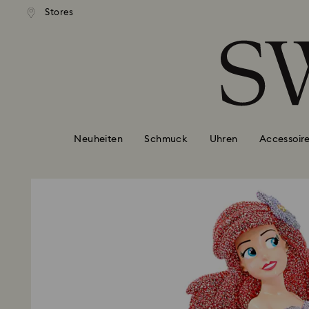
ser Standardversand ab 99 EUR
Kostenloser Standardversand 
Stores
Liste Tastaturkürzel
0 - Header
1 - Hauptinhalt
2 - Footer
Neuheiten
Schmuck
Uhren
Accessoir