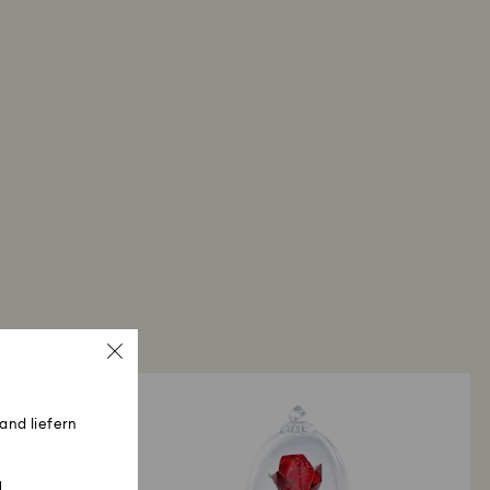
r einen Swarovski Store:Die Erstattung erfolgt
liche Zahlungsmethode und es kann bis zu 3–7
is die Gutschrift erfolgt.
and liefern