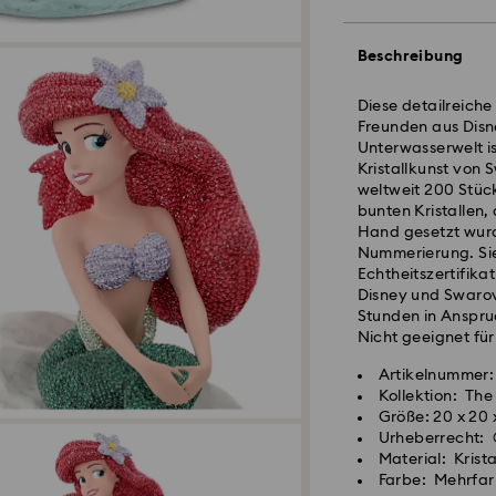
Beschreibung
Standardversand 
Diese detailreiche 
Bestellungen, die 
Freunden aus Disney
eingehen, werden 
Unterwasserwelt i
Lieferzeit bei St
Kristallkunst von 
und Versand
weltweit 200 Stück
Standard Versand
bunten Kristallen,
Kostenloser Stand
Hand gesetzt wurd
Nummerierung. Sie
Echtheitszertifikat
Expressversand -
Disney und Swarov
Stunden in Anspru
Nicht geeignet für
Bestellungen, die 
Swarovski Kristall
eingehen, werden 
Artikelnummer:
Achtsamkeit erfor
Lieferzeit bei Ex
Kollektion: The
behandeln ist. Um 
Versand
Größe: 20 x 20 
beachten Sie bitte
Express Versandko
Urheberrecht: 
Material: Krista
Schmuck & Uhren:
Farbe: Mehrfar
Postfächer, APO- 
Bewahren Sie Ihre