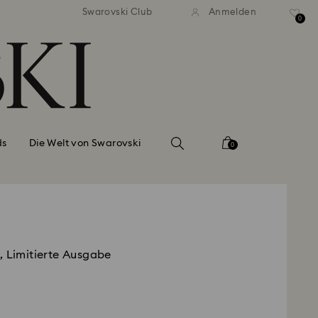
ser Standardversand ab 99 EUR
Kostenloser Standardversand 
Swarovski Club
Anmelden
0
ds
Die Welt von Swarovski
0
, Limitierte Ausgabe