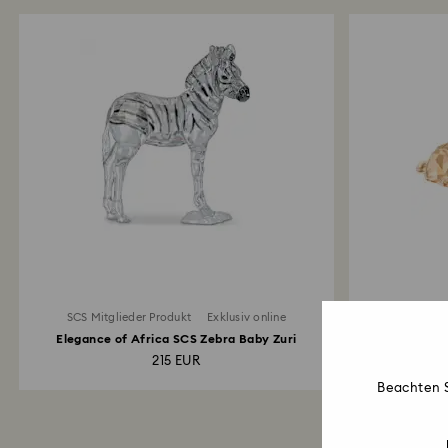
SCS Mitglieder Produkt
Exklusiv online
SCS Mitg
Elegance of Africa SCS Zebra Baby Zuri
SCS
215 EUR
Beachten S