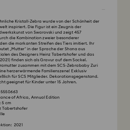
- GLS
nliche Kristall-Zebra wurde von der Schönheit der
elt inspiriert. Die Figur ist ein Zeugnis der
montags bis freitags bis spätestens 10:00 Uhr MEZ
dwerkskunst von Swarovski und zeigt 457
am gleichen Werktag bearbeitet und versendet.
 Durch die Kombination zweier besonderer
andardversand: 2-3 Arbeitstage nach Bearbeitung
den die markanten Streifen des Tiers imitiert. Ihr
tet „Mutter“ in der Sprache der Shona aus
kosten: EUR 6.95
tialen des Designers Heinz Tabertshofer und das
ardversand bei einem Einkauf über: EUR 99
2021) finden sich als Gravur auf dem Sockel.
ebramutter zusammen mit dem SCS-Zebrababy Zuri
eine herzerwärmende Familienszene! Exklusiv
FedEx
ießlich für SCS Mitglieder. Dekorationsgegenstand.
cht geeignet für Kinder unter 15 Jahren.
montags bis freitags bis spätestens 14:30 Uhr MEZ
: 5550663
 ist ein empfindliches Material, das besondere
am gleichen Werktag bearbeitet und versendet.
gance of Africa, Annual Edition
dert und gemäß den folgenden Pflegehinweisen zu
pressversand: 1-2 Werktage nach Bearbeitung und
 x 5 cm
Ihr Swarovski Produkt lange schön zu halten,
z Tabertshofer
 Folgendes:
sten: EUR 17.50
lle
ektion: 2021
und FPO-Adressen können nicht beliefert werden.
n Schmuck in der Originalverpackung oder einem