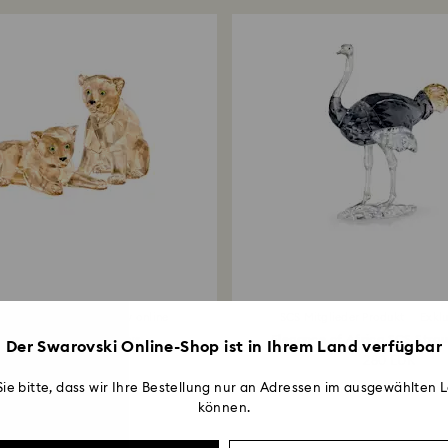
Rücksendungen übe
über die ursprüng
Werktage dauern, b
lieder Produkt
Exklusiv online
SCS Mitglieder Produkt
Exklu
 Amur Leopardenbabys
Elegance of Africa SCS Str
Der Swarovski Online-Shop ist in Ihrem Land verfügbar
279 EUR
280 EUR
ie bitte, dass wir Ihre Bestellung nur an Adressen im ausgewählten L
können.