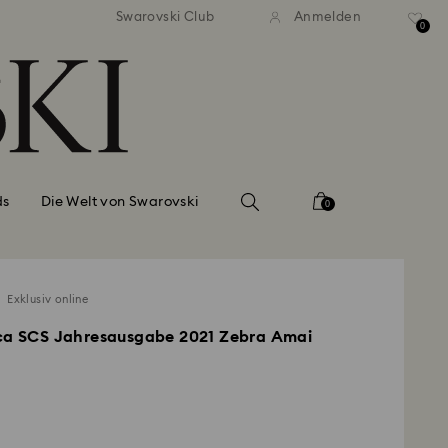
ser Standardversand ab 99 EUR
Kostenloser Standardversand 
Swarovski Club
Anmelden
0
ds
Die Welt von Swarovski
0
Exklusiv online
ica SCS Jahresausgabe 2021 Zebra Amai