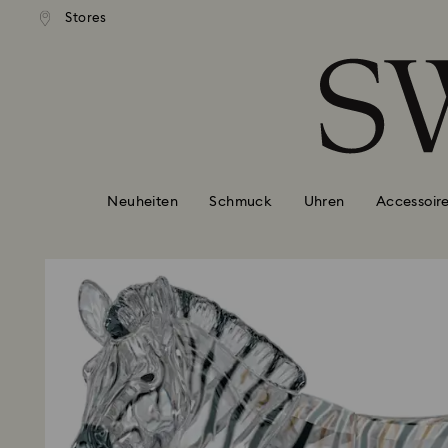
ser Standardversand ab 99 EUR
Kostenloser Standardversand 
Stores
Liste Tastaturkürzel
0 - Header
1 - Hauptinhalt
2 - Footer
Neuheiten
Schmuck
Uhren
Accessoir