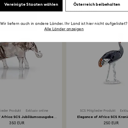
Vereinigte Staaten wählen
Österreich beibehalten
Vorschläge für Sie
Wir liefern auch in andere Länder. Ihr Land ist hier nicht aufgelistet?
Alle Länder anzeigen
lieder Produkt
Exklusiv online
SCS Mitglieder Produkt
Exklu
f Africa SCS Jubiläumsausgabe
Elegance of Africa SCS Kra
2022...
350 EUR
250 EUR