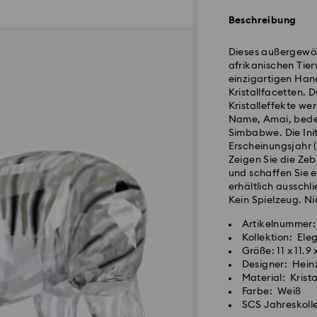
Beschreibung
Standardversand 
Dieses außergewöh
afrikanischen Tierw
Bestellungen, die 
einzigartigen Han
eingehen, werden 
Kristallfacetten.
Lieferzeit bei St
Kristalleffekte wer
und Versand
Name, Amai, bedeu
Standard Versand
Simbabwe. Die Ini
Kostenloser Stand
Erscheinungsjahr (
Zeigen Sie die Z
und schaffen Sie 
Expressversand -
erhältlich ausschl
Kein Spielzeug. Ni
Bestellungen, die 
Artikelnummer
Swarovski Kristall
eingehen, werden 
Kollektion: Ele
Achtsamkeit erfor
Lieferzeit bei Ex
Größe: 11 x 11.9
behandeln ist. Um 
Versand
Designer: Hein
beachten Sie bitte
Express Versandko
Material: Krista
Farbe: Weiß
Schmuck & Uhren:
SCS Jahreskoll
Postfächer, APO- 
Bewahren Sie Ihre