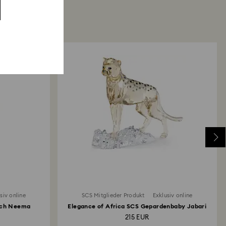
siv online
SCS Mitglieder Produkt
Exklusiv online
nich Neema
Elegance of Africa SCS Gepardenbaby Jabari
215 EUR