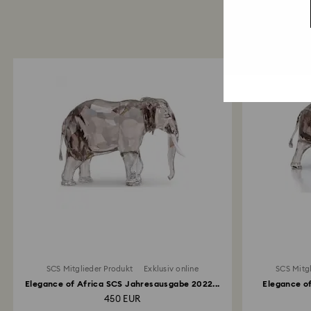
SCS Mitglieder Produkt
Exklusiv online
SCS Mitg
Elegance of Africa SCS Jahresausgabe 2022...
Elegance o
450 EUR