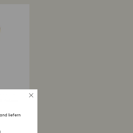
r einen Swarovski Store:Die Erstattung erfolgt
liche Zahlungsmethode und es kann bis zu 3–7
is die Gutschrift erfolgt.
siv online
auß Makena
and liefern