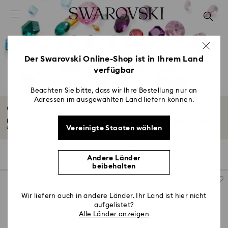
Liste Tastaturkürzel
0 - Header
1 - Hauptinhalt
2 - Footer
Der Swarovski Online-Shop ist in Ihrem Land
verfügbar
3 - Filter
4 - Suchergebnisse
Beachten Sie bitte, dass wir Ihre Bestellung nur an
Adressen im ausgewählten Land liefern können.
Geburtssteine April
Entdecken Sie unsere auffällige Auswahl an Geburtssteinschmuck für April,
Vereinigte Staaten wählen
der...
Mehr lesen
5 Ergebnisse
Filter
Sortieren
Filter
Sortieren
Andere Länder
beibehalten
Wir liefern auch in andere Länder. Ihr Land ist hier nicht
aufgelistet?
Alle Länder anzeigen