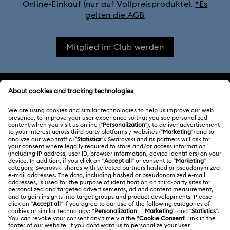
Constella Kollektion
Curiosa Kollektion
Online-Einkauf (nur auf Vollpreisprodukte).
*Es
gelten die AGB
Dextera Kollektion
Die Vienna Collection
Mitglied im Club werden
Disney Charaktere und Disney Geschenke
Disney Classics Kollektion
Dulcis Kollektion
KUNDENSERVICE
Florere Kollektion
Gema Kollektion
Übersicht zum Kundenservice
ÜBER UNS
Geschenke zum 20. Hochzeitstag
Harmonia Kollektion
Geschenkkarten-Guthaben
Über Swarovski
Holiday Cheers Kollektion
Holiday Magic Kollektion
Reparaturstatus
RECHTLICHE BEDINGUNGEN
Stellen & Karriere
Hulk Figurinen- und Schmuckkollektion
Kontakt
Nutzungsbedingungen
Alumni Community
Größe berechnen
Hyperbola Kollektion
Idyllia Kollektion
Andere Länder