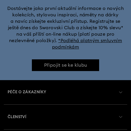
Dostávejte jako první aktuální informace o nových
kolekcích, stylovou inspiraci, náměty na dárky
a navíc získejte exkluzivní přístup. Registrujte se
ještě dnes do Swarovski Club a získejte 10% slevu*
na váš příští on-line nákup (platí pouze pro
nezlevněné položky).
*Podléhá platným smluvním
podmínkám
Připojit se ke klubu
PÉČE O ZÁKAZNÍKY
Přehled zákaznických služeb
ČLENSTVÍ
Stav objednávky