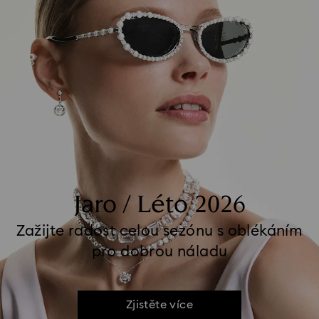
Jaro / Léto 2026
Zažijte radost celou sezónu s oblékáním
pro dobrou náladu
Zjistěte více