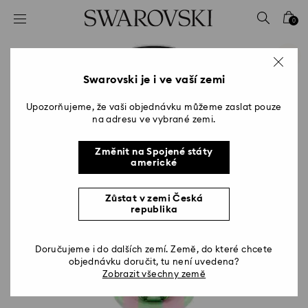
Seznam přístupových kódů
0
0 – Záhlaví
1 – Hlavní obsah
2 – Zápatí
Swarovski je i ve vaší zemi
Upozorňujeme, že vaši objednávku můžeme zaslat pouze
na adresu ve vybrané zemi.
Změnit na Spojené státy
americké
Zůstat v zemi Česká
republika
Doručujeme i do dalších zemí. Země, do které chcete
objednávku doručit, tu není uvedena?
Zobrazit všechny země