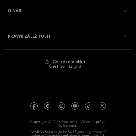
Registrovat
Zůstatek na dárkové kartě
O NÁS
Swarovski Club
Zasílání
O Swarovski
Swarovski Crystal Society (SCS)
Vrácení a výměna
PRÁVNÍ ZÁLEŽITOSTI
Zaměstnání a kariéra
Stav opravy
Podmínky použití
Alumni Community
Česká republika
Kontaktujte nás
Smluvní podmínky
Čeština
English
Pro profesionály
Průvodce velikostmi
Zásady ochrany osobních údajů
Mapa stránek
Vyhledávač prodejen
Tiráž
Swarovski Created Diamonds
Informace REACH
Kristallwelten
Copyright ⓒ 2026 Swarovski. Všechna práva
Prohlášení o přístupnosti
vyhrazena.
Code of Conduct & Policies
SWAROVSKI a logo LABUTĚ jsou registrované
ochranné známky společnosti Swarovski AG.