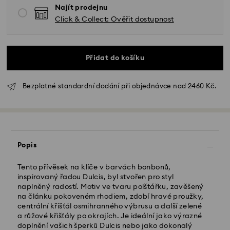
Najít prodejnu
Click & Collect: Ověřit dostupnost
Přidat do košíku
Bezplatné standardní dodání při objednávce nad 2460 Kč.
Standardní dodání - GLS
Objednávky podané od pondělí do pátku do 10:00
SEČ budou zpracovány a odeslány tentýž pracovní
den.
Popis
Standardní dodací lhůta: 2 pracovní dny po
zpracování a odeslání
Tento přívěsek na klíče v barvách bonbonů,
Standardní náklady na dopravu: CZK 180
inspirovaný řadou Dulcis, byl stvořen pro styl
Standardní doprava zdarma nad: CZK 2460
naplněný radostí. Motiv ve tvaru polštářku, zavěšený
na článku pokoveném rhodiem, zdobí hravé proužky,
centrální křišťál osmihranného výbrusu a další zelené
Expresní doručení -
FedEx
a růžové křišťály po okrajích. Je ideální jako výrazné
doplnění vašich šperků Dulcis nebo jako dokonalý