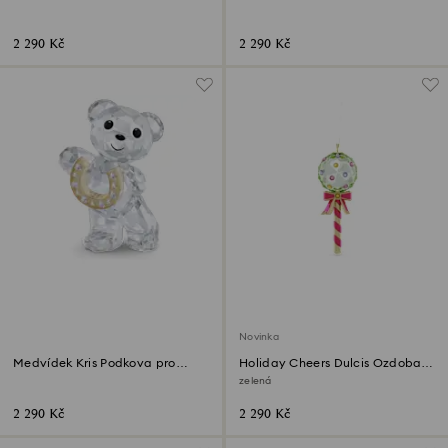
štěstí
2 290 Kč
2 290 Kč
Novinka
Medvídek Kris Podkova pro
Holiday Cheers Dulcis Ozdoba
štěstí
lízátko
zelená
2 290 Kč
2 290 Kč