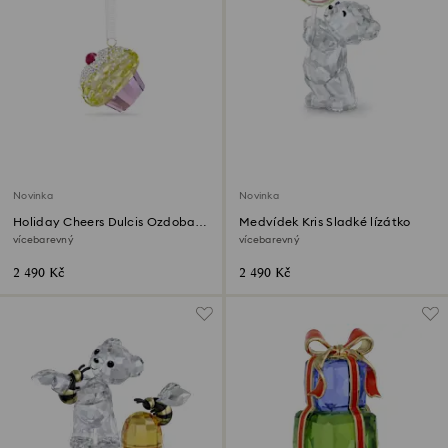
Novinka
Novinka
Holiday Cheers Dulcis Ozdoba
Medvídek Kris Sladké lízátko
dortík
vícebarevný
vícebarevný
2 490 Kč
2 490 Kč