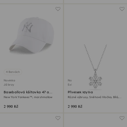
4 Barvách
Novinka
Novinka
Již brzy
Exkluzivně on-line
Baseballová kšiltovka 47 a
Přívěsek Idyllia
MLB® – limitovaná edice
New York Yankees™, marshmallow
Různé výbrusy, Sněhová Vločka, Bílá,
Pokoveno rhodiem
2 990 Kč
2 990 Kč