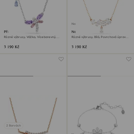
Novinka
Přívěsek Ariana Grande x
Náhrdelník Mesmera
Swarovski
Různé výbrusy, Vážka, Vícebarevný,
Různé výbrusy, Bílá, Povrchová úprava z
Pokoveno rhodiem
18k růžového zlata
3 190 Kč
3 190 Kč
2 Barvách