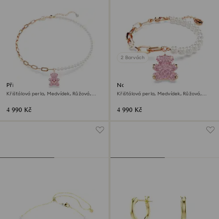
2 Barvách
Přívěsek Teddy
Náramek Teddy
Křišťálová perla, Medvídek, Růžová,
Křišťálová perla, Medvídek, Růžová,
Povrchová úprava z 18k růžového zlata
Povrchová úprava z 18k růžového zlata
4 990 Kč
4 990 Kč