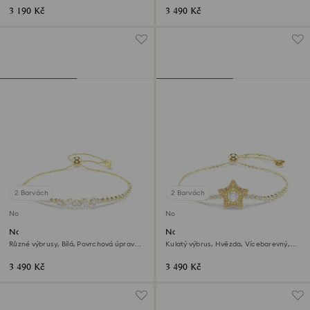
3 190 Kč
3 490 Kč
2 Barvách
2 Barvách
Novinka
Novinka
Náramek Mesmera
Náramek Sublima
Různé výbrusy, Bílá, Povrchová úprava z
Kulatý výbrus, Hvězda, Vícebarevný,
18k zlata
Povrchová úprava z 18k zlata
3 490 Kč
3 490 Kč