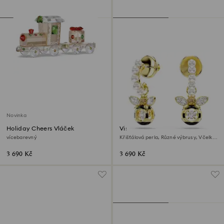
Novinka
Holiday Cheers Vláček
Visací náušnice Idyllia
vícebarevný
Křišťálová perla, Různé výbrusy, Včelka,
Vícebarevné, Povrchová úprava z 18k
zlata
3 690 Kč
3 690 Kč