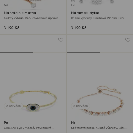
Novinka
Novinka
Exkluzivně on-line
Náhrdelník Matrix
Náramek Idyllia
Kulatý výbrus, Bílá, Povrchová úprava z
Různé výbrusy, Sněhová Vločka, Bílá,
18k růžového zlata
Pokoveno rhodiem
3 190 Kč
3 190 Kč
2 Barvách
2 Barvách
Pevný náramek Symbolica
Náramek Matrix
Oko „Evil Eye“, Modrá, Povrchová
Křišťálová perla, Kulaté výbrusy, Bílá,
úprava z 18k zlata
Povrchová úprava z 18k růžového zlata