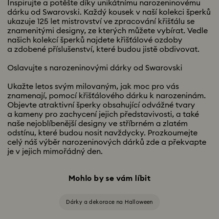
Inspirujte a potěšte díky unikátnímu narozeninovému
dárku od Swarovski. Každý kousek v naší kolekci šperků
ukazuje 125 let mistrovství ve zpracování křišťálu se
znamenitými designy, ze kterých můžete vybírat. Vedle
našich kolekcí šperků najdete křišťálové ozdoby
a zdobené příslušenství, které budou jistě obdivovat.
Oslavujte s narozeninovými dárky od Swarovski
Ukažte letos svým milovaným, jak moc pro vás
znamenají, pomocí křišťálového dárku k narozeninám.
Objevte atraktivní šperky obsahující odvážné tvary
a kameny pro zachycení jejich představivosti, a také
naše nejoblíbenější designy ve stříbrném a zlatém
odstínu, které budou nosit navždycky. Prozkoumejte
celý náš výběr narozeninových dárků zde a překvapte
je v jejich mimořádný den.
Mohlo by se vám líbit
Dárky a dekorace na Halloween