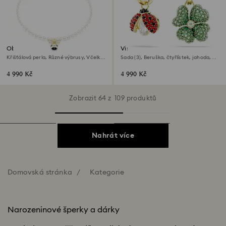
Obojkový náhrdelník Idyllia
Visací náušnice Idyllia
Křišťálová perla, Různé výbrusy, Včelka,
Sada (3), Beruška, čtyřlístek, jahoda,
Bílá, Povrchová úprava z 18k zlata
Vícebarevné, Povrchová úprava z 18k
zlata
4 990 Kč
4 990 Kč
Zobrazit 64 z 109 produktů
Nahrát více
Domovská stránka
Kategorie
Narozeninové šperky a dárky