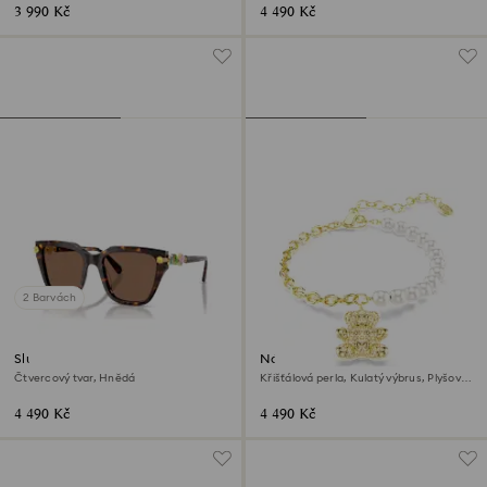
úprava z 18k zlata
3 990 Kč
4 490 Kč
2 Barvách
Sluneční brýle
Náramek Idyllia
Čtvercový tvar, Hnědá
Křišťálová perla, Kulatý výbrus, Plyšový
medvídek, Zlatý odstín, Povrchová
úprava z 18k zlata
4 490 Kč
4 490 Kč