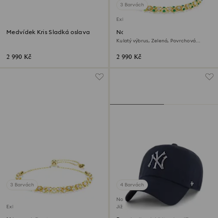
3 Barvách
Exkluzivně on-line
Medvídek Kris Sladká oslava
Náramek Dextera
Kulatý výbrus, Zelená, Povrchová
úprava z 18k zlata
2 990 Kč
2 990 Kč
3 Barvách
4 Barvách
Novinka
Exkluzivně on-line
Již brzy