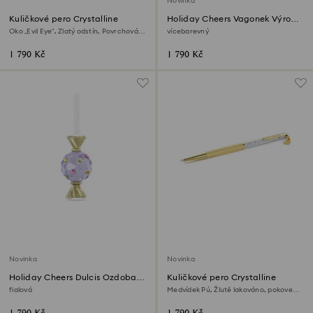
Novinka
Kuličkové pero Crystalline
Holiday Cheers Vagonek Výroční
edice 2026
Oko „Evil Eye“, Zlatý odstín, Povrchová
vícebarevný
úprava použitím směsi kovů
1 790 Kč
1 790 Kč
Novinka
Novinka
Holiday Cheers Dulcis Ozdoba
Kuličkové pero Crystalline
bonbón
fialová
Medvídek Pú, Žlutě lakováno, pokoveno
ve zlatém odstínu