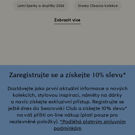
Letní šperky a doplňky 2026
Disney Classics kolekce
Zobrazit více
Doplňky a figurky Kočka Šklíba
Dárky k 20. výročí svatby
Figurky a ozdoby z muzikálu Wicked
Kolekce Alenka v říši divů
Kolekce Ariana Grande x Swarovski
Kolekce Chroma
Zaregistrujte se a získejte 10% slevu*
Kolekce Constella
Kolekce Curiosa
Dostávejte jako první aktuální informace o nových
kolekcích, stylovou inspiraci, náměty na dárky
a navíc získejte exkluzivní přístup. Registrujte se
Kolekce Dextera
Kolekce Dulcis
Kolekce Florere
ještě dnes do Swarovski Club a získejte 10% slevu*
na váš příští on-line nákup (platí pouze pro
Kolekce Gema
Kolekce Harmonia
nezlevněné položky).
*Podléhá platným smluvním
podmínkám