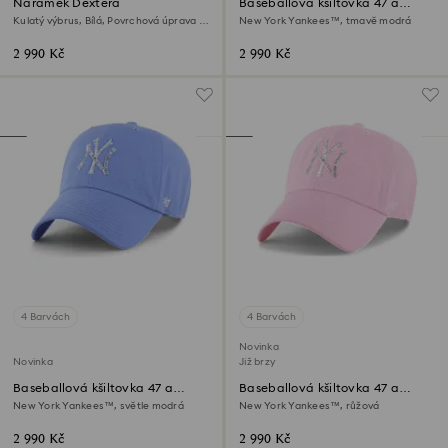
Náramek Dextera
Baseballová kšiltovka 47 a
MLB® – limitovaná edice
Kulatý výbrus, Bílá, Povrchová úprava z
New York Yankees™, tmavě modrá
18k zlata
2 990 Kč
2 990 Kč
4 Barvách
4 Barvách
Novinka
Novinka
Již brzy
Baseballová kšiltovka 47 a
Baseballová kšiltovka 47 a
MLB® – limitovaná edice
MLB® – limitovaná edice
New York Yankees™, světle modrá
New York Yankees™, růžová
2 990 Kč
2 990 Kč