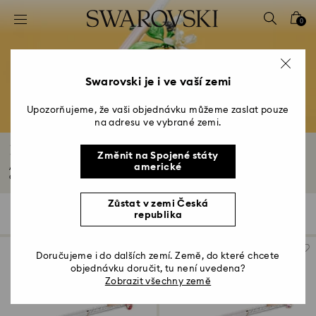
Seznam přístupových kódů
0
0 – Záhlaví
1 – Hlavní obsah
2 – Zápatí
Swarovski je i ve vaší zemi
3 – Filtr
Upozorňujeme, že vaši objednávku můžeme zaslat pouze
na adresu ve vybrané zemi.
4 – Výsledky vyhledávání
Narozeninové dárky
Změnit na Spojené státy
americké
Ať je letos jejich den obzvláště mimořádný díky křišťálovým narozeninovým
dárkům...
Další informace
Zůstat v zemi Česká
109 Výsledků
Filtr
Třídit podle
republika
Filtr
Třídit
podle
Doručujeme i do dalších zemí. Země, do které chcete
objednávku doručit, tu není uvedena?
Zobrazit všechny země