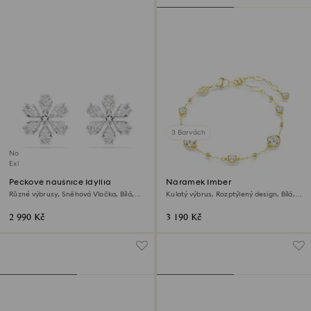
3 Barvách
Novinka
Exkluzivně on-line
Peckové náušnice Idyllia
Náramek Imber
Různé výbrusy, Sněhová Vločka, Bílá,
Kulatý výbrus, Rozptýlený design, Bílá,
Pokoveno rhodiem
Povrchová úprava z 18k zlata
2 990 Kč
3 190 Kč