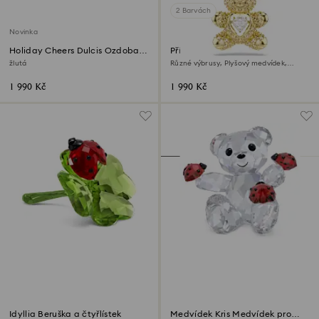
2 Barvách
Novinka
Holiday Cheers Dulcis Ozdoba
Přívěsek Idyllia
bonbón
žlutá
Různé výbrusy, Plyšový medvídek,
Povrchová úprava z 18k zlata
1 990 Kč
1 990 Kč
Idyllia Beruška a čtyřlístek
Medvídek Kris Medvídek pro