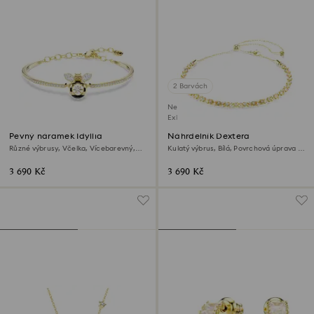
2 Barvách
Není na skladě
Exkluzivně on-line
Pevný náramek Idyllia
Náhrdelník Dextera
Různé výbrusy, Včelka, Vícebarevný,
Kulatý výbrus, Bílá, Povrchová úprava z
Povrchová úprava z 18k zlata
18k zlata
3 690 Kč
3 690 Kč