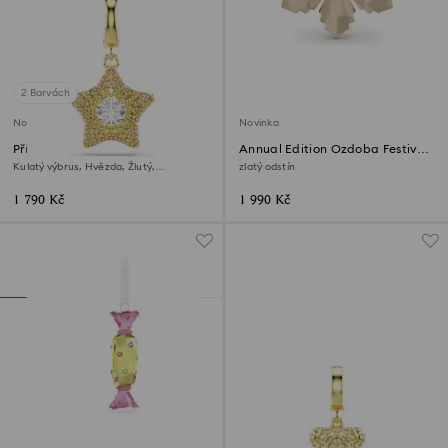
2 Barvách
Novinka
Novinka
Přívěsek Sublima
Annual Edition Ozdoba Festive
2026
Kulatý výbrus, Hvězda, Žlutý,
zlatý odstín
Povrchová úprava z 18k zlata
1 790 Kč
1 990 Kč