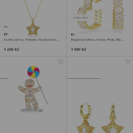
3 Barvách
Novinka
Přívěsek Sublima
Kruhové náušnice Matrix
Kulatý výbrus, Hvězda, Vícebarevný,
Bagetový výbrus, Srdce, Malé, Bílá,
Povrchová úprava z 18k zlata
Povrchová úprava z 18k zlata
3 690 Kč
3 990 Kč