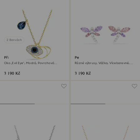
2 Barvách
Přívěsek Symbolica
Peckové náušnice Ariana
Grande x Swarovski
Oko „Evil Eye“, Modrá, Povrchová
Různé výbrusy, Vážka, Vícebarevné,
úprava z 18k zlata
Pokoveno rhodiem
3 190 Kč
3 190 Kč