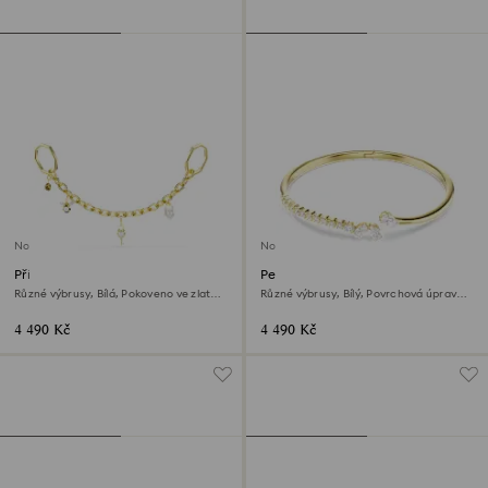
Novinka
Novinka
Přívěsek na kabelku
Pevný náramek Mesmera
Různé výbrusy, Bílá, Pokoveno ve zlatém
Různé výbrusy, Bílý, Povrchová úprava z
odstínu
18k zlata
4 490 Kč
4 490 Kč