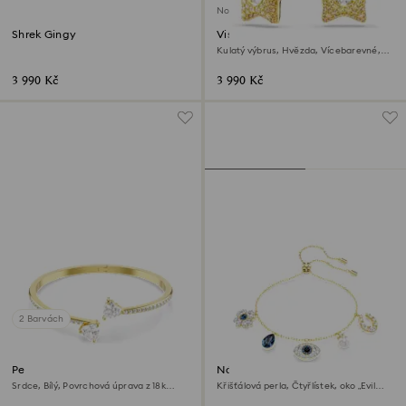
Novinka
Shrek Gingy
Visací náušnice Sublima
Kulatý výbrus, Hvězda, Vícebarevné,
Povrchová úprava z 18k zlata
3 990 Kč
3 990 Kč
2 Barvách
Pevný náramek Mesmera
Náramek Symbolica
Srdce, Bílý, Povrchová úprava z 18k
Křišťálová perla, Čtyřlístek, oko „Evil
zlata
eye“ a podkova, Modrá, Povrchová