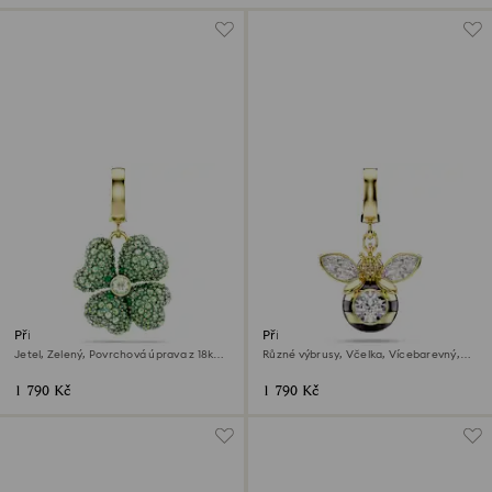
Přívěsek Idyllia
Přívěsek Idyllia
Jetel, Zelený, Povrchová úprava z 18k
Různé výbrusy, Včelka, Vícebarevný,
zlata
Povrchová úprava z 18k zlata
1 790 Kč
1 790 Kč