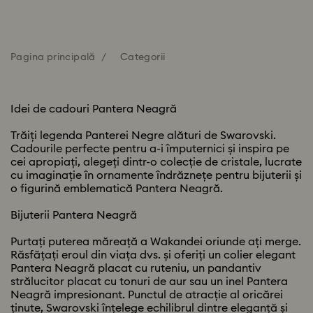
Pagina principală
Categorii
Idei de cadouri Pantera Neagră
Trăiți legenda Panterei Negre alături de Swarovski.
Cadourile perfecte pentru a-i împuternici și inspira pe
cei apropiați, alegeți dintr-o colecție de cristale, lucrate
cu imaginație în ornamente îndrăznețe pentru bijuterii și
o figurină emblematică Pantera Neagră.
Bijuterii Pantera Neagră
Purtați puterea măreață a Wakandei oriunde ați merge.
Răsfățați eroul din viața dvs. și oferiți un colier elegant
Pantera Neagră placat cu ruteniu, un pandantiv
strălucitor placat cu tonuri de aur sau un inel Pantera
Neagră impresionant. Punctul de atracție al oricărei
ținute, Swarovski înțelege echilibrul dintre eleganță și