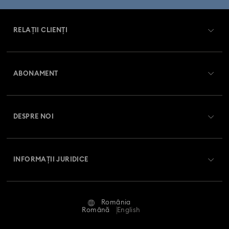
Colecția Idyllia Lilia
Colecția Imber
RELAȚII CLIENȚI
Colecția Lucent
Colecția Luna
Colecția Matrix
Prezentare serviciul relații cu clienții
Colecția Matrix Tennis
Colecția Matrix Vittore
ABONAMENT
Starea comenzii
Colecția Mesmera
Colecția Millenia
Înregistrare
Soldul cardului cadou
Colecția Numina
Colecția Orbita
Colecția Signum
DESPRE NOI
Club Swarovski
Livrare
Despre Swarovski
Colecția Stilla
Colecția Swan
Colecția Una
Swarovski Crystal Society (SCS)
Retur și schimb
INFORMAȚII JURIDICE
Angajări și carieră
Colecția Una Angelic
Colecția Vienna
Stare reparație
Condiții de utilizare
Alumni Community
Colecția capsulă Ariana Grande x Swarovski
România
Contactați-ne
Termeni și condiții
Română
English
Pentru profesioniști
Colecția de bijuterii și figurine Minions