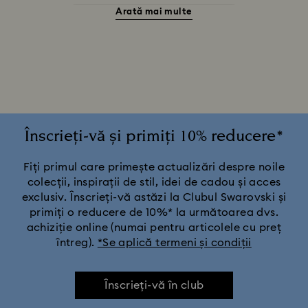
Arată mai multe
Accesorii și figurine cu Pisica de Cheshire
Cadouri pentru aniversarea a 20 de ani de căsătorie
Colecția Alice în Țara Minunilor
Colecția Chroma
Colecția Constella
Colecția Curiosa
Înscrieți-vă și primiți 10% reducere*
Colecția Dextera
Colecția Dulcis
Colecția Florere
Fiți primul care primește actualizări despre noile
colecții, inspirații de stil, idei de cadou și acces
exclusiv. Înscrieți-vă astăzi la Clubul Swarovski și
Colecția Gema
Colecția Harmonia
primiți o reducere de 10%* la următoarea dvs.
achiziție online (numai pentru articolele cu preț
Colecția Holiday Cheers
Colecția Holiday Magic
întreg).
*Se aplică termeni și condiții
Colecția Hyperbola
Colecția Idyllia
Înscrieți-vă în club