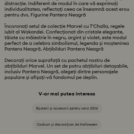
distracție. Indiferent de modul în care vă exprimați
individualitatea, reflectați ceea ce înseamnă acest erou
pentru dvs. Figurine Pantera Neagră
Încoronați setul de colecție Marvel cu T'Challa, regele
iubit al Wakandei. Confecționat din cristale elegante,
tăiate cu măiestrie în negru, argint și violet, este modul
perfect de a celebra simbolismul, legenda și moștenirea
Pantera Neagră. Abțibilduri Pantera Neagră
Decorați orice suprafață cu pachetul nostru de
abțibilduri Marvel. Un set de patru abțibiluri detașabile,
inclusiv Pantera Neagră, alegeți dintre personajele
populare și afișați-vă fandomul pe deplin.
V-ar mai putea interesa
Bijuterii și accesorii pentru vara 2026
Cadouri și decorațiuni de Halloween