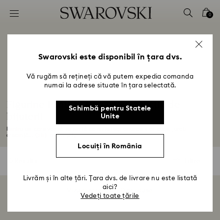
Accesskeys list
0
0 - Antet
1 - Conținut principal
2 - Subsol
Swarovski este disponibil în țara dvs.
3 - Filtrare
Vă rugăm să rețineți că vă putem expedia comanda
numai la adrese situate în țara selectată.
4 - Rezultatele căutării
Figurine Pantera Neagră și colecția de
Schimbă pentru Statele
bijuterii
Unite
Pentru cei care vor să se simtă ca niște regi oriunde s-ar duce, jurați
credință...
Citiți mai multe
Locuiți în România
0 Results
Filtre
Filtre
Livrăm și în alte țări. Țara dvs. de livrare nu este listată
aici?
Vizualizare 0 din 0 produse
Vedeți toate țările