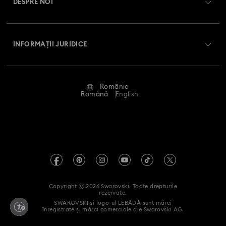
DESPRE NOI
Club Swarovski
Livrare
Despre Swarovski
Swarovski Crystal Society (SCS)
Retur și schimb
INFORMAȚII JURIDICE
Angajări și carieră
Stare reparație
Condiții de utilizare
Alumni Community
România
Contactați-ne
Termeni și condiții
Română
English
Pentru profesioniști
Ghid de mărimi
Politica de confidențialitate
Harta site-ului
Instrument de găsire a magazinelor
Imprimare
Swarovski Created Diamonds
Informații REACH
Kristallwelten
Copyright ⓒ 2026 Swarovski. Toate drepturile
Declarație de accesibilitate
rezervate.
Code of Conduct & Policies
SWAROVSKI și logo-ul LEBĂDĂ sunt mărci
înregistrate și mărci comerciale ale Swarovski AG.
Declarație de consimțământ privind prelucrarea datelor cu
caracter personal