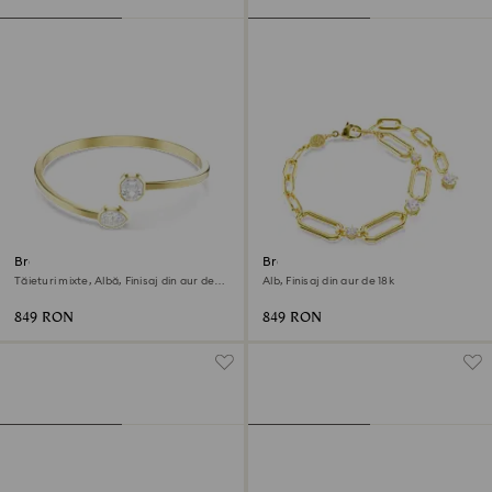
Brățară fixă Imber
Brățară Constella
Tăieturi mixte, Albă, Finisaj din aur de
Alb, Finisaj din aur de 18k
18k
849 RON
849 RON