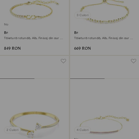
3 Culori
Nou
Brățară Matrix
Brățară Matrix
Tăietură rotundă, Alb, Finisaj din aur de
Tăietură rotundă, Alb, Finisaj din aur de
18k
18k
849 RON
669 RON
2 Culori
4 Culori