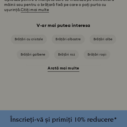
mâinii sau pentru o brățară fixă pe care o poți purta cu
ușurință.
Citiți mai multe
V-ar mai putea interesa
Brățări cu cristale
Brățări albastre
Brățări albe
Brățări galbene
Brățări roz
Brățări roșii
Arată mai multe
Brățări verzi
Brățară cu perle din cristal
Brățări cu finisaj metalic mixt
Brățări placate cu rodiu
Brățări placate în tonuri de auriu roz
Înscrieți-vă și primiți 10% reducere*