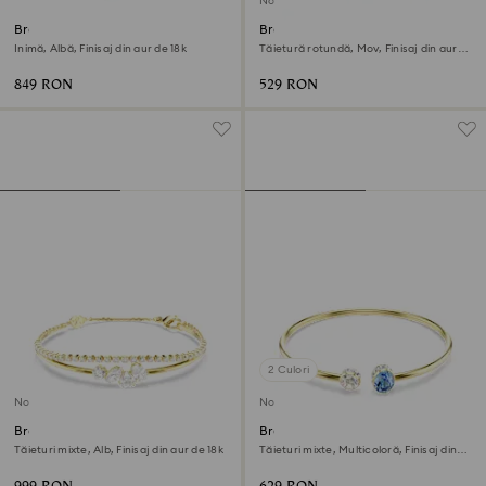
Nou
Brățară fixă Mesmera
Brățară Only
Inimă, Albă, Finisaj din aur de 18k
Tăietură rotundă, Mov, Finisaj din aur
de 18k
849 RON
529 RON
2 Culori
Nou
Nou
Brățară Mesmera
Brățară fixă Chroma
Tăieturi mixte, Alb, Finisaj din aur de 18k
Tăieturi mixte, Multicoloră, Finisaj din
aur de 18k