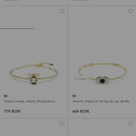
2 Culori
Brățară fixă Idyllia
Brățară fixă Symbolica
Tăieturi mixte, Albină, Multicoloră,
Deochi, Albastră, Finisaj din aur de 18k
Finisaj din aur de 18k
779 RON
669 RON