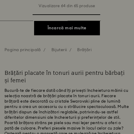
Vizualizare 64 din 65 produse
Încarcă mai multe
Pagina principală
Bijuterii
Brățări
Brățări placate în tonuri aurii pentru bărbați
și femei
Bucură-te de fiecare dată când îți privești încheietura mâinii cu
selecția noastră de brățări placate în tonuri aurii. Fiecare
brățară este decorată cu cristale Swarovski pline de lumină
pentru a crea un accesoriu cu o strălucire spectaculoasă. Multe
brățări dispun de închizători reglabile, potrivindu-se astfel
diferitelor dimensiuni ale încheieturii și preferințelor de stil.
Poartă brățara strâns pe piele sau mai lejer pentru a oferi o
pată de culoare. Preferi piesele masive în locul celor cu zale?
Optează pentru o manșetă care se mulează pe încheietura