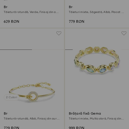
Brățară Dextera
Brățară fixă Idyllia
Tăietură rotundă, Verde, Finisaj din aur
Tăieturi mixte, Săgeată, Albă, Placat cu
de 18k
rodiu
629 RON
779 RON
2 Culori
Brățară fixă Dextera
Brățară fixă Gema
Tăietură rotundă, Albă, Finisaj din aur
Tăieturi mixte, Multicoloră, Finisaj din
de 18k
aur de 18k
729 RON
999 RON