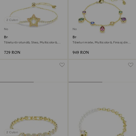
2 Culori
Nou
Nou
Brățară Sublima
Brățară Imber
Tăietură rotundă, Stea, Multicoloră,
Tăieturi mixte, Multicoloră, Finisaj din
Finisaj din aur de 18k
aur de 18k
729 RON
949 RON
2 Culori