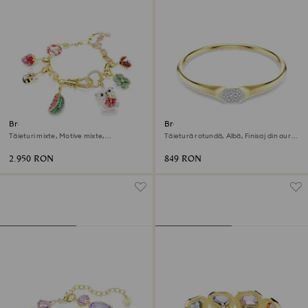
Brățară Idyllia
Brățară fixă Dextera
Tăieturi mixte, Motive mixte,
Tăietură rotundă, Albă, Finisaj din aur
Multicoloră, Finisaj din aur de 18k
de 18k
2.950 RON
849 RON