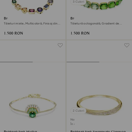
3 Culori
Brățară Imber
Brățară Millenia
Tăieturi mixte, Multicoloră, Finisaj din
Tăietură octogonală, Gradient de
aur de 18k
culoare, Verde, Finisaj din aur de 18k
1.500 RON
1.500 RON
2 Culori
Nou
În curând
Brățară fixă Idyllia
Brățară fixă Swarovski Classica