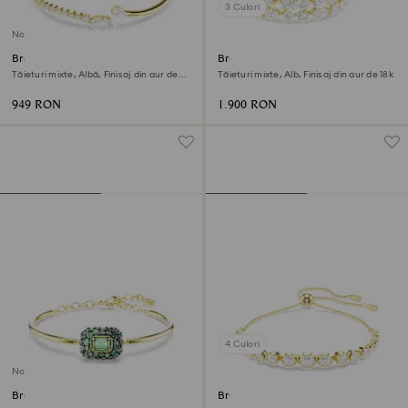
3 Culori
Nou
Brățară fixă Mesmera
Brățară Mesmera
Tăieturi mixte, Albă, Finisaj din aur de
Tăieturi mixte, Alb, Finisaj din aur de 18k
18k
949 RON
1.900 RON
4 Culori
Nou
Brățară fixă Sublima
Brățară Imber