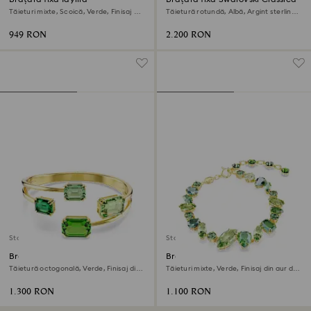
Tăieturi mixte, Scoică, Verde, Finisaj din
Tăietură rotundă, Albă, Argint sterling,
aur de 18k
finisaj din aur de 18k
949 RON
2.200 RON
Stoc epuizat
Stoc epuizat
Brățară fixă Millenia
Brățară Gema
Tăietură octogonală, Verde, Finisaj din
Tăieturi mixte, Verde, Finisaj din aur de
aur de 18k
18k
1.300 RON
1.100 RON