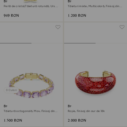
Brățară Idyllia
Brățară Gema
Perlă de cristal,Tăietură rotundă, Urs
Tăieturi mixte, Multicoloră, Finisaj din
de pluș, Nuanță aurie, Finisaj din aur de
aur de 18k
18k
949 RON
1.200 RON
3 Culori
Brățară Millenia
Brățară Idyllia
Tăietură octogonală, Mov, Finisaj din
Roșie, Finisaj din aur de 18k
aur de 18k
1.500 RON
2.000 RON