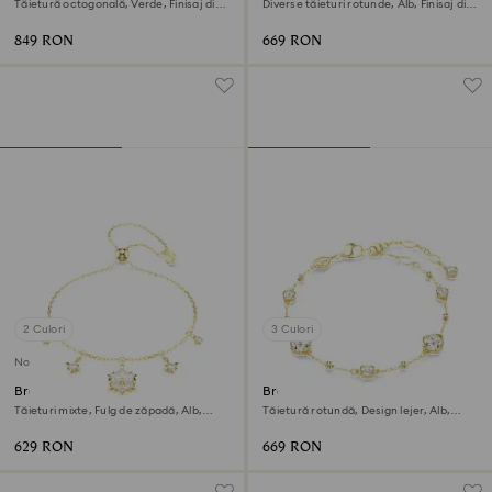
Tăietură octogonală, Verde, Finisaj din
Diverse tăieturi rotunde, Alb, Finisaj din
aur de 18k
aur de 18k
849 RON
669 RON
2 Culori
3 Culori
Nou
Brățară Magic
Brățară Imber
Tăieturi mixte, Fulg de zăpadă, Alb,
Tăietură rotundă, Design lejer, Alb,
Finisaj din aur de 18k
Finisaj din aur de 18k
629 RON
669 RON