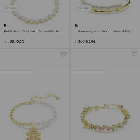
2 Culori
2 Culori
Brățară Tennis Matrix
Brățară fixă Dextera
Perlă de cristal,Tăietură rotundă, Alb,
Sistem magnetic de închidere, Albă,
Finisaj din aur de 18k
Finisaj din aur de 18k
1.500 RON
1.300 RON