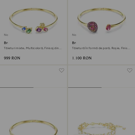
Nou
Nou
Brățară fixă Imber
Brățară fixă Sublima
Tăieturi mixte, Multicoloră, Finisaj din
Tăietură în formă de pară, Roșie, Finisaj
aur de 18k
din aur de 18k
999 RON
1.100 RON