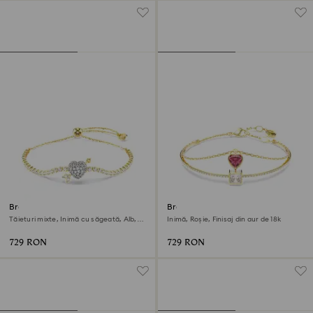
Brățară Idyllia
Brățară fixă Chroma
Tăieturi mixte, Inimă cu săgeată, Alb,
Inimă, Roșie, Finisaj din aur de 18k
Finisaj din aur de 18k
729 RON
729 RON