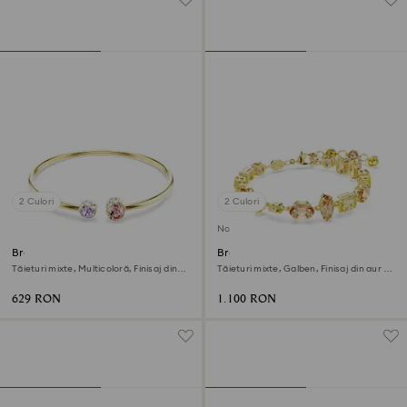
2 Culori
2 Culori
Nou
Brățară fixă Chroma
Brățară Gema
Tăieturi mixte, Multicoloră, Finisaj din
Tăieturi mixte, Galben, Finisaj din aur de
aur de 18k
18k
629 RON
1.100 RON