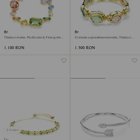
Brățară Gema
Brățară Gema
Tăieturi mixte, Multicoloră, Finisaj din
Cristale supradimensionate, Tăieturi
aur de 18k
mixte, Multicoloră, Finisaj din aur de 18k
1.100 RON
1.300 RON
3 Culori
Exclusiv online