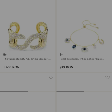
Brățară Dextera
Brățară Symbolica
Tăietură rotundă, Alb, Finisaj din aur de
Perlă de cristal, Trifoi, ochiul rău și
18k
potcoavă, Albastră, Finisaj din aur de
18k
1.600 RON
949 RON