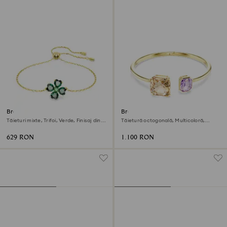
Brățară Idyllia
Brățară fixă Millenia
Tăieturi mixte, Trifoi, Verde, Finisaj din
Tăietură octogonală, Multicoloră,
aur de 18k
Finisaj din aur de 18k
629 RON
1.100 RON