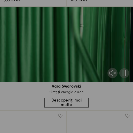
999 RON
629 RON
Vara Swarovski
Simțiți energia dulce
Descoperiți mai
multe