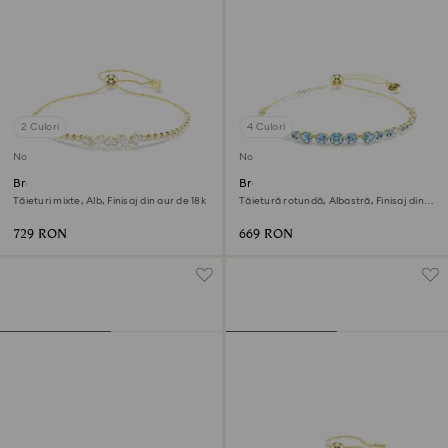
2 Culori
4 Culori
Nou
Nou
Brățară Mesmera
Brățară Imber
Tăieturi mixte, Alb, Finisaj din aur de 18k
Tăietură rotundă, Albastră, Finisaj din
aur de 18k
729 RON
669 RON