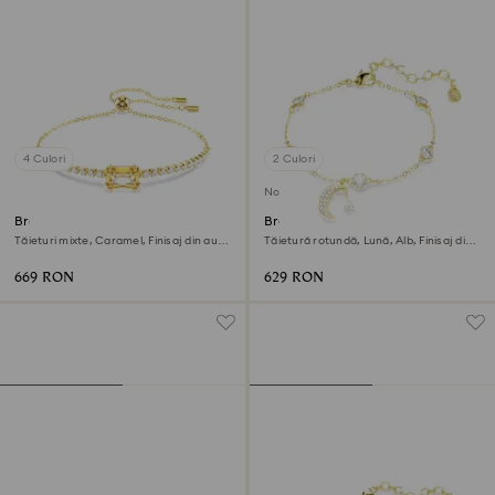
4 Culori
2 Culori
Nou
Brățară Tennis Matrix
Brățară Symbolica
Tăieturi mixte, Caramel, Finisaj din aur
Tăietură rotundă, Lună, Alb, Finisaj din
de 18k
aur de 18k
669 RON
629 RON