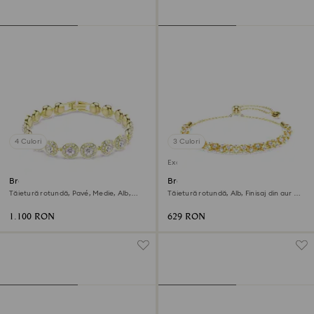
4 Culori
3 Culori
Exclusiv online
Brățară Una Angelic
Brățară Dextera
Tăietură rotundă, Pavé, Medie, Alb,
Tăietură rotundă, Alb, Finisaj din aur de
Finisaj din aur de 18k
18k
1.100 RON
629 RON