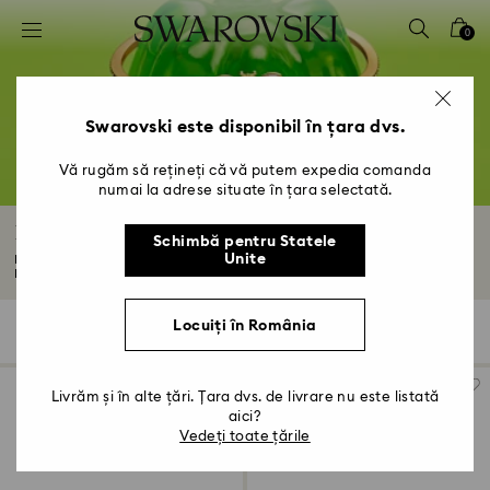
Accesskeys list
0
0 - Antet
1 - Conținut principal
2 - Subsol
Swarovski este disponibil în țara dvs.
3 - Filtrare
Vă rugăm să rețineți că vă putem expedia comanda
numai la adrese situate în țara selectată.
4 - Rezultatele căutării
Brățări placate în tonuri aurii
Schimbă pentru Statele
Unite
Dă-i strălucire încheieturii tale cu o brățară cu finisaj din aur de 18k.
Descoperă...
Citiți mai multe
Locuiți în România
65 Results
Filtre
Sortare după
Filtre
Sortare
după
Livrăm și în alte țări. Țara dvs. de livrare nu este listată
aici?
Vedeți toate țările