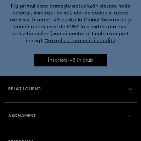
Fiți primul care primește actualizări despre noile
colecții, inspirații de stil, idei de cadou și acces
exclusiv. Înscrieți-vă astăzi la Clubul Swarovski și
primiți o reducere de 10%* la următoarea dvs.
achiziție online (numai pentru articolele cu preț
întreg).
*Se aplică termeni și condiții
Înscrieți-vă în club
RELAȚII CLIENȚI
Prezentare serviciul relații cu clienții
ABONAMENT
Starea comenzii
Înregistrare
Soldul cardului cadou