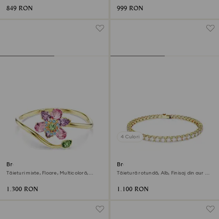
849 RON
999 RON
4 Culori
Brățară fixă Idyllia
Brățară Tennis Matrix
Tăieturi mixte, Floare, Multicoloră,
Tăietură rotundă, Alb, Finisaj din aur de
Finisaj din aur de 18k
18k
1.300 RON
1.100 RON