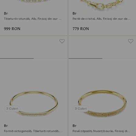
Brățară Una Angelic
Brățară Idyllia
Tăietură rotundă, Alb, Finisaj din aur de
Perlă de cristal, Alb, Finisaj din aur de
18k
18k
999 RON
779 RON
3 Culori
3 Culori
Brățară fixă Dextera
Brățară fixă Sublima
Formă octogonală, Tăietură rotundă,
Pavé zăpadă, Nuanță aurie, Finisaj din
Albă, Finisaj din aur de 18k
aur de 18k