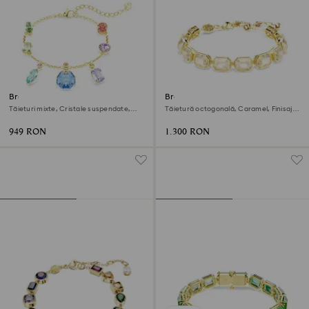
Brățară Gema
Brățară Millenia
Tăieturi mixte, Cristale suspendate,
Tăietură octogonală, Caramel, Finisaj
Multicoloră, Finisaj din aur de 18k
din aur de 18k
949 RON
1.300 RON