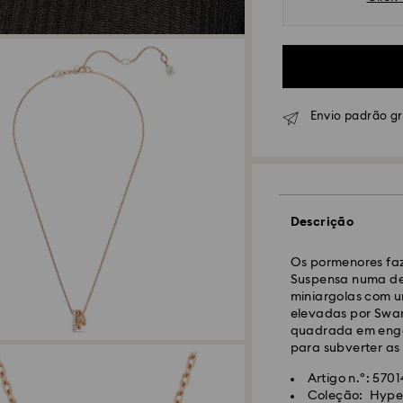
Envio padrão g
Envio Normal - GL
Descrição
As encomendas rea
Os pormenores faz
CET serão processa
Suspensa numa del
Prazo de envio nor
miniargolas com u
10 dias para Made
elevadas por Swar
Custo de envio no
quadrada em enga
Envio normal grat
para subverter as
Artigo n.º: 570
Envio Expresso -
F
Coleção: Hype