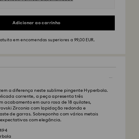
Adicionar ao carrinho
ratuito em encomendas superiores a 99,00 EUR.
S ou FedEx
lizadas de segunda a sexta-feira até às 10:00
em a diferença neste sublime pingente Hyperbola.
das e enviadas no dia útil seguinte.
icada corrente, a peça apresenta três
mal: 4-5 dias úteis após processamento e envio. (7-
m acabamento em ouro rosa de 18 quilates,
ira e Açores)
ovski Zirconia com lapidação redonda e
rmal: EUR 6,50
ste de garras. Sobreponha com vários metais
uito para encomendas superiores a: EUR 99
 expectativas com elegância.
1494
edEx
rbola