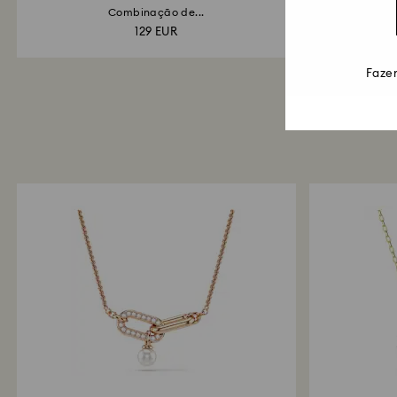
Combinação de...
Lapidaç
129 EUR
Fazem