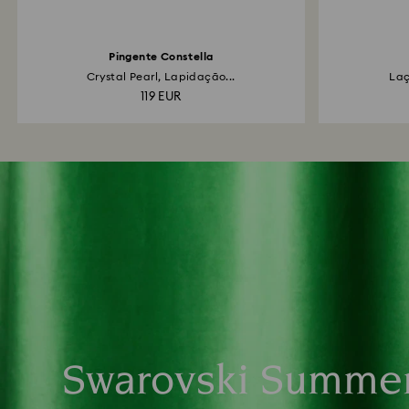
Pingente Constella
Crystal Pearl, Lapidação...
Laç
119 EUR
Swarovski Summe