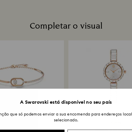
Qual é o tempo pr
Depois de receber
um e‑mail a confi
do reembolso depe
Completar o visual
cliente e a devolu
úteis, através do
encomenda. O pro
demorar entre 3 e
A Swarovski está disponível no seu país
nção que só podemos enviar a sua encomenda para endereços locali
selecionado.
7 Cores
Pulseira Una
Relógio Matrix bang