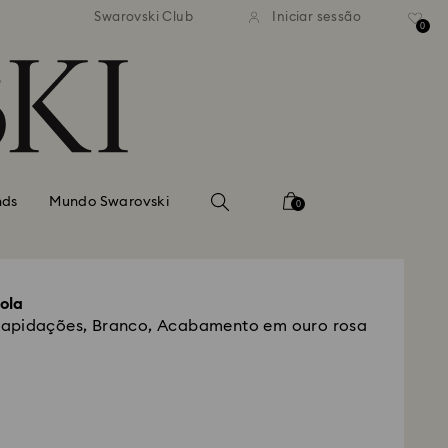
normal gratuito para valores
Envio normal gratuito para 
Swarovski Club
Iniciar sessão
superiores a 99 EUR
superiores a 99 EUR
0
nds
Mundo Swarovski
0
ola
apidações, Branco, Acabamento em ouro rosa