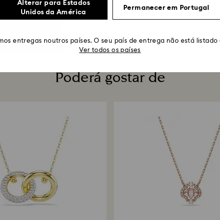
Alterar para Estados
ão redonda, Modelo oval...
Fabrico suíço, Bracelet
Permanecer em Portugal
Unidos da América
139 EUR
380 EUR
os entregas noutros países. O seu país de entrega não está listado
Ver todos os países
Poderá gostar de