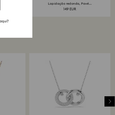
e...
Lapidação redonda, Pavé...
149 EUR
 aqui?