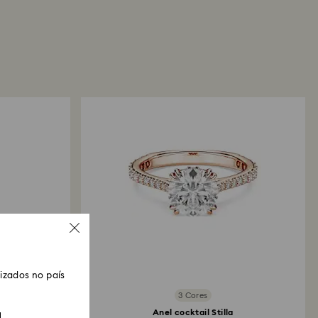
evisto para o processamento das devoluções?
Agendar uma marcação
mos a sua devolução, registá-la-emos e receberá
rmar o processamento da devolução. A transmissão
nderá das normas da instituição financeira do
ção do crédito poderá demorar entre 3 e 7 dias
 meio de pagamento utilizado para efetuar a
cesso global de devolução e reembolso pode
 4 semanas a contar da data da expedição postal.
zados no país
3 Cores
le
Anel cocktail Stilla