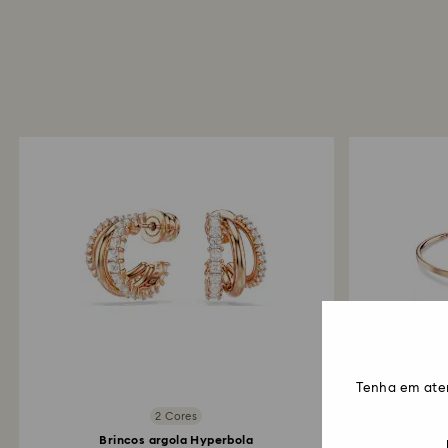
Tenha em ate
2 Cores
Brincos argola Hyperbola