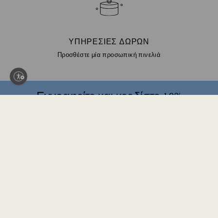
ΥΠΗΡΕΣΊΕΣ ΔΏΡΩΝ
Προσθέστε μία προσωπική πινελιά
Εγγραφείτε και κερδίστε 10%
έκπτωση*
Ενημερωθείτε άμεσα για νέες συλλογές, εμπνεύσεις
για στυλ, ιδέες δώρων και αποκλειστική πρόσβαση.
Εγγραφείτε σήμερα στο Swarovski Club και λάβετε
10% έκπτωση* στην πρώτη σας online αγορά (μόνο
για προϊόντα που εξαιρούνται από προσφορές).
*Ισχύουν όροι και προϋποθέσεις
Ενταχθείτε στο club