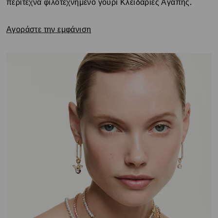
περίτεχνα φιλοτεχνημένο γούρι Κλειδαριές Αγάπης.
Αγοράστε την εμφάνιση