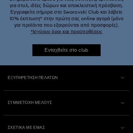
για στυλ, ιδέες δώρων και αποκλειστική πρόσβαση.
Εγγραφείτε σήμερα στο Swarovski Club και λάβετε
10% έκπτωση* στην πρώτη σας online αγορά (μόνο
για προϊόντα που εξαιρούνται από προσφορές).
*Ισχύουν όροι και προϋποθέσεις
Ενταχθείτε στο club
ΕΞΥΠΗΡΈΤΗΣΗ ΠΕΛΑΤΏΝ
Περιγραφή Εξυπηρέτησης Πελατών
ΣΥΜΜΕΤΟΧΉ ΜΈΛΟΥΣ
Κατάσταση παραγγελίας
Εγγραφή
Υπόλοιπο Δωροκάρτας
ΣΧΕΤΙΚΆ ΜΕ ΕΜΆΣ
Swarovski Club