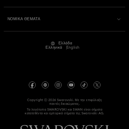
Αποστολή
Σχετικά με τη Swarovski
Swarovski Crystal Society (SCS)
Επιστροφές και Αλλαγές
ΝΟΜΙΚΆ ΘΈΜΑΤΑ
Θέσεις εργασίας και σταδιοδρομία
Κατάσταση επισκευής
Όροι Χρήσης
Alumni Community
Ελλάδα
Επικοινωνία
Όροι και προϋποθέσεις
Ελληνικά
English
Για Επαγγελματίες
Οδηγός μεγεθών
Πολιτική Απορρήτου
Χάρτης ιστότοπου
Αναζήτηση καταστημάτων
Στοιχεία έκδοσης
Swarovski Created Diamonds
Πληροφορίες για τον κανονισμό REACH
Kristallwelten
Copyright ⓒ 2026 Swarovski. Με την επιφύλαξη
Accessibility statement
παντός δικαιώματος.
Code of Conduct & Policies
Τα λογότυπα SWAROVSKI και SWAN είναι σήματα
κατατεθέντα και εμπορικά σήματα της Swarovski AG.
Δήλωση συγκατάθεσης για την προστασία δεδομένων