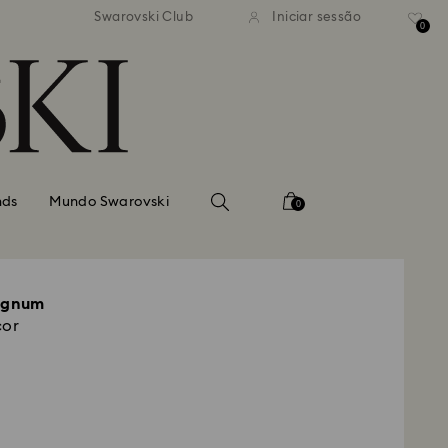
normal gratuito para valores
Envio normal gratuito para 
Swarovski Club
Iniciar sessão
superiores a 99 EUR
superiores a 99 EUR
0
nds
Mundo Swarovski
0
Signum
cor