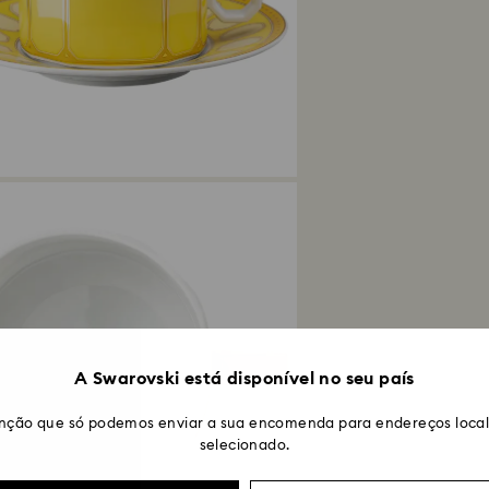
do reembolso depe
cliente e a devolu
úteis, através do
encomenda. O pro
demorar entre 3 e
A Swarovski está disponível no seu país
nção que só podemos enviar a sua encomenda para endereços locali
selecionado.