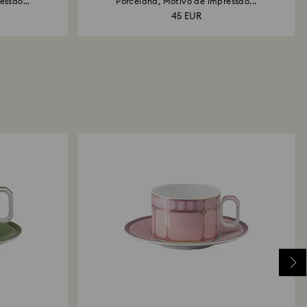
essão...
Porcelana, Motivo de impressão...
45 EUR