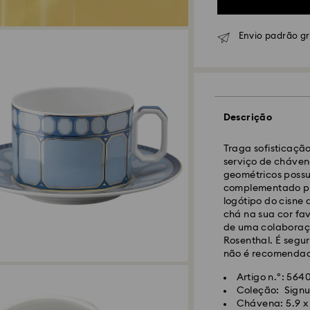
Envio padrão g
Descrição
Envio Normal - GL
Traga sofisticação
As encomendas rea
serviço de chávena
CET serão processa
geométricos possu
Prazo de envio nor
complementado por
10 dias para Made
logótipo do cisne
Custo de envio no
chá na sua cor fav
Envio normal grat
de uma colaboraç
Rosenthal. É segu
não é recomendado
Envio Expresso -
F
Artigo n.º: 56
Coleção: Signu
As encomendas rea
Chávena: 5.9 x 
CET serão processa