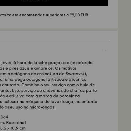
ratuito em encomendas superiores a 99,00 EUR.
S ou FedEx
 jovial à hora do lanche graças a este colorido
lizadas de segunda a sexta-feira até às 10:00
s e pires azuis e amarelos. Os motivos
das e enviadas no dia útil seguinte.
em o octógono de assinatura da Swarovski,
mal: 4-5 dias úteis após processamento e envio. (7-
 uma pega octogonal artística e o icónico
ira e Açores)
 a dourado. Combine o seu serviço com o bule de
rmal: EUR 6,50
orita. Este serviço de chávenas de chá faz parte
uito para encomendas superiores a: EUR 99
ão exclusiva com a marca de porcelana
ro colocar na máquina de lavar louça, no entanto
 o seu uso no micro-ondas.
edEx
40064
m, Rosenthal
lizadas de segunda a sexta-feira até às 14:30
8.6 x 10.9 cm
das e enviadas no dia útil seguinte.