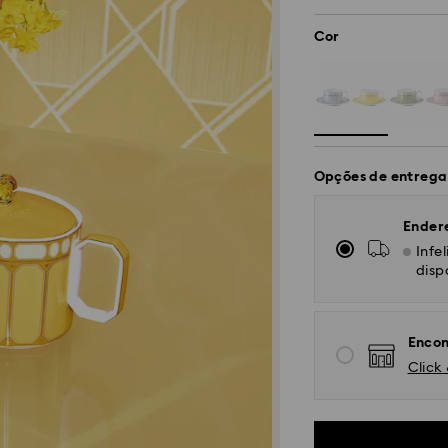
Cor
Opções de entrega
Ender
Infe
disp
Encon
Click 