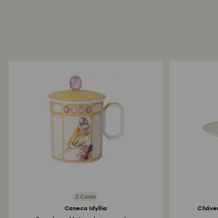
2 Cores
Caneca Idyllia
Cháven