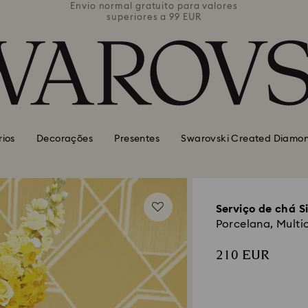
valores
Envio normal gratuito para valores
Envio 
superiores a 99 EUR
rios
Decorações
Presentes
Swarovski Created Diamo
Serviço de chá 
Porcelana, Multi
210 EUR