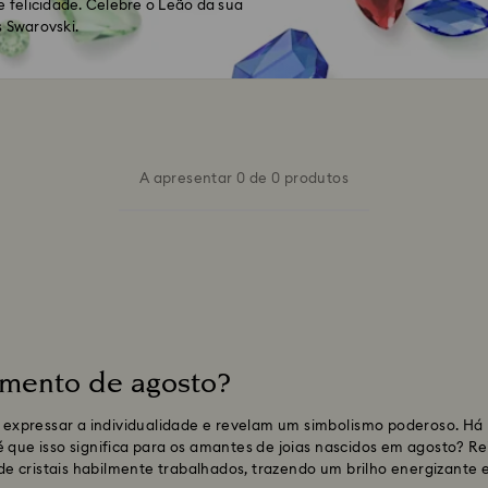
e felicidade. Celebre o Leão da sua
s Swarovski.
A apresentar 0 de 0 produtos
imento de agosto?
expressar a individualidade e revelam um simbolismo poderoso. H
é que isso significa para os amantes de joias nascidos em agosto? 
e cristais habilmente trabalhados, trazendo um brilho energizante 