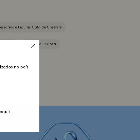
essórios e Figuras Gato de Cheshire
nstella
Coleção Curiosa
Coleção Florere
Coleção Gema
zados no país
Coleção Lucent
Coleção Luna
ão Millenia
Coleção Numina
 aqui?
ção de Figuras e Acessórios da Marvel
Figuras e Joias do Black Panther