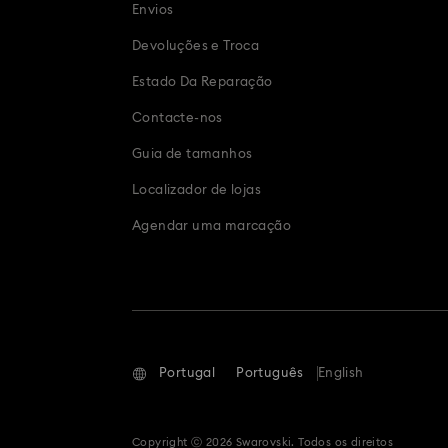
Presentes de casamento, Presentes
Envios
Devoluções e Troca
Presentes natalícios
Present
Estado Da Reparação
P
Contacte-nos
Guia de tamanhos
Localizador de lojas
Agendar uma marcação
Portugal
Português
English
Copyright ⓒ 2026 Swarovski. Todos os direitos