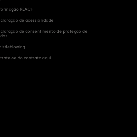
ura
Presentes mais vendidos
formação REACH
ntes para novos pais e futuros pais
claração de acessibilidade
claração de consentimento de proteção de
os
ados
istleblowing
trate-se do contrato aqui