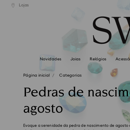
normal gratuito para valores
Envio normal gratuito para 
Lojas
Accesskeys list
superiores a 99 EUR
superiores a 99 EUR
0 - Cabeçalho
1 - Conteúdo principal
2 - Rodapé
3 – Filtrar
4 – Resultados da pesquisa
Novidades
Joias
Relógios
Acessó
Página inicial
Categorias
Pedras de nascim
agosto
Evoque a serenidade da pedra de nascimento de agosto c