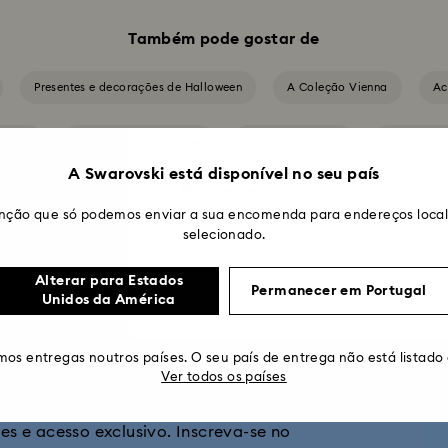
Também pode gostar de
Presentes e decorações de Halloween
A Coleção Vienna
Ac
vilhas
Coleção Angélica Una
Coleção Chroma
Coleção Co
A Swarovski está disponível no seu país
Mostrar mais
Coleção Dextera
Coleção Disney Classics
Coleção Dulcis
nção que só podemos enviar a sua encomenda para endereços locali
selecionado.
bola
Coleção Idyllia
Coleção Idyllia Lilia
Coleção Imber
Alterar para Estados
Permanecer em Portugal
Unidos da América
ix Tennis
Coleção Matrix Vittore
Coleção Mesmera
Coleç
 10% de desconto*
um
os entregas noutros países. O seu país de entrega não está listado
Coleção Stilla
Coleção Swan
Coleção Una
Cole
Ver todos os países
ovidades sobre as novas coleções,
Captain Marvel
Coleção de Figuras e Joias da Minnie
Coleção de 
tes e acesso exclusivo. Inscreva-se no