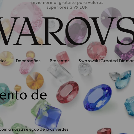
valores
Envio normal gratuito para valores
Envio 
superiores a 99 EUR
rios
Decorações
Presentes
Swarovski Created Diamo
ento de
om a nossa seleção de joias verdes