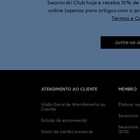
Swarovski Club hoje e receba 10% de
Coleção de Figuras e Joia
online (apenas para artigos com o p
Termos e C
Coleção de Figuras e Joias do Rato Micke
Holiday Cheers Collection
Junte-se 
Presentes de 20.º Aniversário
Presentes de 15.º aniversário de cas
ATENDIMENTO AO CLIENTE
MEMBRO
Decorações de Páscoa e Coelhinhos
Visão Geral de Atendimento ao
Efetuar re
Joias e Presentes de Aniversár
Cliente
Swarovski
Estado da encomenda
Joias, Fig
Swarovski 
Saldo de cartão presente
(SCS)