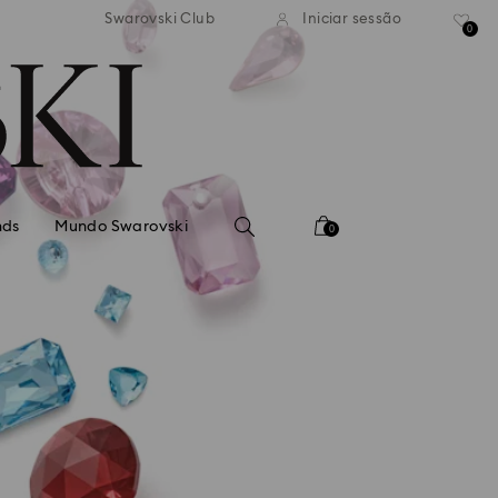
normal gratuito para valores
Envio normal gratuito para 
Swarovski Club
Iniciar sessão
superiores a 99 EUR
superiores a 99 EUR
0
nds
Mundo Swarovski
0