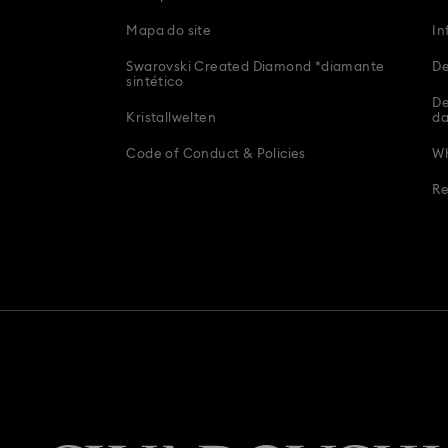
 para a festa de casamento e Presentes para a noiva
Presentes de format
Mapa do site
In
es para Casais
Presentes para ela
Presentes para ele
Prese
Swarovski Created Diamond *diamante
De
sintético
De
resentes para o Dia do Pai
Presentes preciosos
Presentes romântic
Kristallwelten
d
Code of Conduct & Policies
Wh
Re