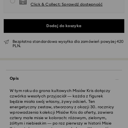
Click & Collect: Sprawdź dostępność
Dodaj do koszyka
Bezpłatna standardowa wysyłka dla zamówień powyżej 420
PLN.
Standardowy dostawy - GLS
Opis
Zamówienia złożone of poniedziałku do piątku do
godziny 10:00 czasu CET zostaną przetworzone i
W tym roku do grona kultowych Misiów Kris dołączy
wysłane tego samego dnia.
czwórka wesołych przyjaciół — każda z figurek
Standardowy czas dostawy: 3 dni robocze po
będzie miała swój własny, żywy odcień. Ten
przetworzeniu i wysyłce
energetyczny zestaw, stworzony z okazji 30. rocznicy
Koszt dostawy standardowej: 25 PLN
wprowadzenia kolekcji Misiów Kris do oferty, zawiera
Bezpłatna standardowa wysyłka dla zamówień
cztery małe misie w kolorach: różowym, zielonym,
powyżej 420 PLN
żółtym i niebieskim — po raz pierwszy w historii Misie