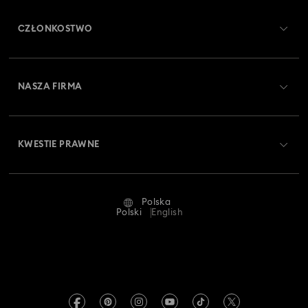
Obsługa klienta — przegląd
CZŁONKOSTWO
Stan zamówienia
Zarejestruj się
Saldo karty podarunkowej
NASZA FIRMA
Swarovski Club
Dostawa
O firmie Swarovski
Swarovski Crystal Society (SCS)
Zwroty i wymiana towaru
KWESTIE PRAWNE
Oferty pracy
Status naprawy
Warunki użytkowania
Alumni Community
Polska
Kontakt
Regulamin
Polski
English
Dla profesjonalistów
Tabele rozmiarów
Polityka prywatności
Mapa strony
Wyszukiwarka sklepów
Dane firmy
Swarovski Created Diamonds