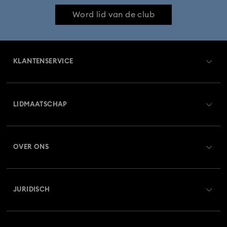
Word lid van de club
KLANTENSERVICE
Overzicht klantenservice
LIDMAATSCHAP
Orderstatus
Registreren
Saldo van cadeaubon
OVER ONS
Swarovski Club
Verzenden
Over Swarovski
Swarovski Crystal Society (SCS)
Retourneren en ruilen
JURIDISCH
Vacatures & Carrière
Reparatiestatus
Gebruiksvoorwaarden
Alumni Community