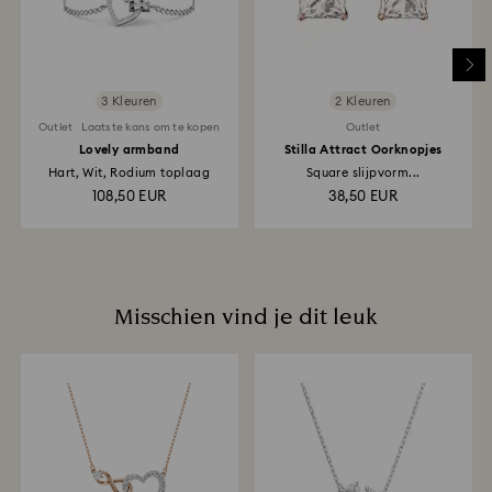
plaatsen. Het hele retour- en terugbetalingsproces
kan 3-4 weken duren vanaf de verzenddatum.
3 Kleuren
2 Kleuren
Outlet
Laatste kans om te kopen
Outlet
Lovely armband
Stilla Attract Oorknopjes
Hart, Wit, Rodium toplaag
Square slijpvorm...
108,50 EUR
38,50 EUR
Misschien vind je dit leuk