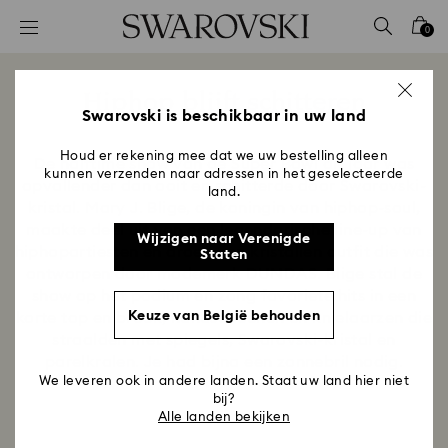
Lijst met toegangscodes
0
0 - Koptekst
1 - Belangrijkste inhoud
Hiphop blijft schitteren
2 - Voettekst
Swarovski is beschikbaar in uw land
Title:
Houd er rekening mee dat we uw bestelling alleen
De halftime show van de Super Bowl dit jaar was
kunnen verzenden naar adressen in het geselecteerde
opvallender dan ooit en schitterde door Swarovski-
land.
kristal. Mary J. Blige, de koningin van hiphop-soul,
maakte deel uit van een legendarische line-up van
Wijzigen naar Verenigde
hiphopartiesten en droeg een kristallen outfit die was
Staten
ontworpen door modemerk DUNDAS. Blige stal de
show op het podium en zong favoriete hits in een
Keuze van België behouden
korte top en broek, handschoenen en knielaarzen die
straalden met spiegels, Swarovski-kristal en
parelkralen. Je had bijna een zonnebril nodig.
We leveren ook in andere landen. Staat uw land hier niet
bij?
Alle landen bekijken