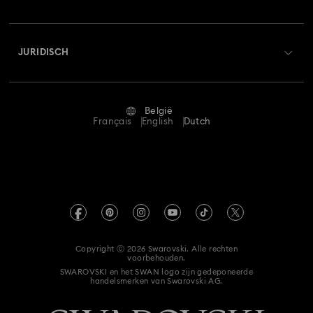
Swarovski Club
Verzenden
Over Swarovski
Swarovski Crystal Society (SCS)
Retourneren en ruilen
JURIDISCH
Vacatures & Carrière
Reparatiestatus
Gebruiksvoorwaarden
Alumni Community
België
Neem contact met ons op
Algemene voorwaarden
Français
English
Dutch
Voor professionals
Maatwijzer
Privacybeleid
Sitemap
Winkelzoeker
Afdruk
Swarovski Created Diamonds
Afspraak maken
Informatie over REACH
Kristallwelten
Copyright ⓒ 2026 Swarovski. Alle rechten
Toestemmingsverklaring voor gegevensbescherming
voorbehouden.
Code of Conduct & Policies
SWAROVSKI en het SWAN logo zijn gedeponeerde
handelsmerken van Swarovski AG.
Hier de overeenkomst herroepen