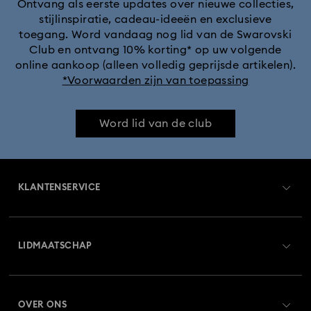
Ontvang als eerste updates over nieuwe collecties,
stijlinspiratie, cadeau-ideeën en exclusieve
toegang. Word vandaag nog lid van de Swarovski
Club en ontvang 10% korting* op uw volgende
online aankoop (alleen volledig geprijsde artikelen).
*Voorwaarden zijn van toepassing
Word lid van de club
KLANTENSERVICE
Overzicht klantenservice
LIDMAATSCHAP
Orderstatus
Registreren
Saldo van cadeaubon
OVER ONS