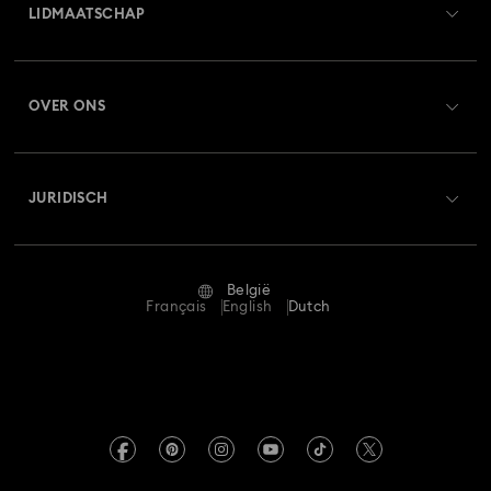
LIDMAATSCHAP
Orderstatus
Registreren
Saldo van cadeaubon
OVER ONS
Swarovski Club
Verzenden
Over Swarovski
Swarovski Crystal Society (SCS)
Retourneren en ruilen
JURIDISCH
Vacatures & Carrière
Reparatiestatus
Gebruiksvoorwaarden
Alumni Community
België
Neem contact met ons op
Algemene voorwaarden
Français
English
Dutch
Voor professionals
Maatwijzer
Privacybeleid
Sitemap
Winkelzoeker
Afdruk
Swarovski Created Diamonds
Afspraak maken
Informatie over REACH
Kristallwelten