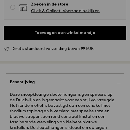
Zoeken in de store
Click & Collect: Voorraad bekijken
Toevoegen aan winkelmandje
Gratis standaard verzending boven 99 EUR.
Standaard verzending - GLS
Bestellingen geplaatst van maandag tot vrijdag voor
10:00 uur CET zullen de dezelfde werkdag
Beschrijving
worden verwerkt en verzonden.
Standaard verzending tijd: 2 werkdag na verwerking
en verzending
Deze snoepkleurige sleutelhanger is geïnspireerd op
Standaard verzending : EUR 6.95
de Dulcis-lijn en is gemaakt voor een stijl vol vreugde.
Gratis standaard verzending bij meer dan EUR 99
Het ronde motief is bevestigd aan een schakel met
rhodium toplaag en is versierd met speelse roze en
blauwe strepen, een rond centraal kristal en een
fascinerende werveling van kleinere blauwe
Expresslevering - FedEx
kristallen. De sleutelhanger is ideaal om uw eigen
Swarovski kristal is een delicaat materiaal dat met