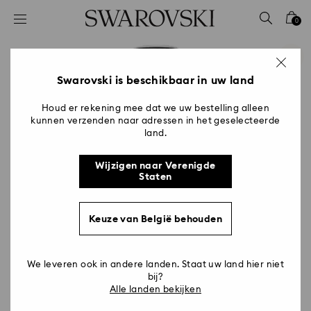
Lijst met toegangscodes
0
0 - Koptekst
1 - Belangrijkste inhoud
2 - Voettekst
Swarovski is beschikbaar in uw land
Houd er rekening mee dat we uw bestelling alleen
kunnen verzenden naar adressen in het geselecteerde
land.
Wijzigen naar Verenigde
Staten
Keuze van België behouden
We leveren ook in andere landen. Staat uw land hier niet
bij?
Alle landen bekijken