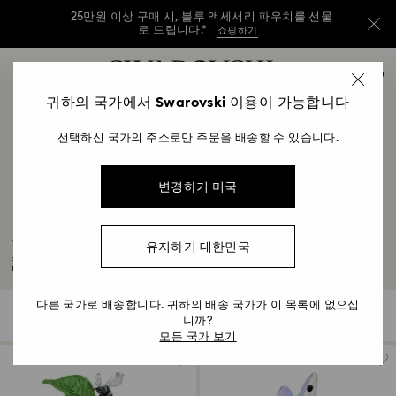
25만원 이상 구매 시, 블루 액세서리 파우치를 선물
로 드립니다.*
쇼핑하기
25만원 이상 구매 시, 블루 액세서리 파우치를 선물
Accesskeys list
0
로 드립니다.*
쇼핑하기
0 - Header
귀하의 국가에서 Swarovski 이용이 가능합니다
25만원 이상 구매 시, 블루 액세서리 파우치를 선물
1 - Main content
로 드립니다.*
쇼핑하기
선택하신 국가의 주소로만 주문을 배송할 수 있습니다.
2 - Footer
3 - Filter
변경하기 미국
4 - Search results
크리스털 동물 피규어
유지하기 대한민국
스와로브스키 크리스털로 제작된 동물 피규어 컬렉션은 자연에서 영감을 받았습니
다. 개구리, 다람쥐, 벌 등 다양한 생물로 동물을 사랑하는...
자세히 보기
다른 국가로 배송합니다. 귀하의 배송 국가가 이 목록에 없으십
16 결과
필터
정렬
필
니까?
정
터
렬
모든 국가 보기