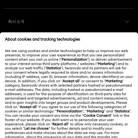
회원가입
기프트 카드 잔액
회사소개
Swarovski Club
배송
Swarovski 소개
Swarovski Crystal Society (SCS)
반품 및 교환
법적고지
채용 정보
온라인 수선 문의
저작권
Alumni Community
대한민국
문의
이용약관
한국어
English
프로페셔널
사이즈 참조
개인정보 보호
사이트 맵
매장 검색
쿠키 동의
Swarovski Created Diamonds
예약하기
회사 정보
Kristallwelten