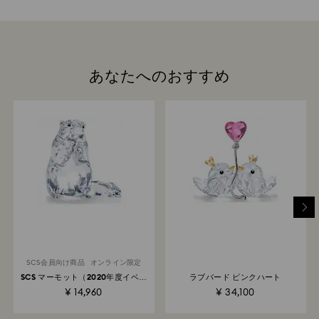
を念頭に選ばれています。
には限りがございますので、予めご了承ください。
Swarovskiは、すべてのお客様にご満足いただくことを
第一に考えています。注文された商品をお受け取りいた
だいてから、14日以内であれば、返品いただくことで売
来店予約
買契約を解除できます（ギフトカードおよびカスタマイ
ズ製品を除きます）。当社の返品ポリシーは、プロモー
あなたへのおすすめ
ションやセール品を含むすべての商品を対象としていま
す。
返品処理にはどのくらい時間がかかりますか？
お客様からの返送品が返品センターに届き次第返品処理
を開始し、処理完了後にはご注文者へメールが自動配信
されます。返金までの日数はクレジットカード会社や契
約内容によって異なりますが、3営業日～3か月程でご購
入時にご利用のクレジットカードへ返金されます。尚、
返送品を発送いただいてからスワロフスキーでの返金処
理が完了するまでに3～4週間かかる場合があります。
Swarovskiストアでの返品：返品はご注文時の支払方法
で処理され、3営業日～3か月程でご購入時にご利用のク
レジットカードへ返金されます。
SCS会員向け商品
オンライン限定
SCS マーモット（2020年度イベン
ラブバード ピンクハート
トピース）
¥ 14,960
¥ 34,100