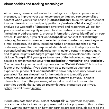
カスタマー・サービス概要
メンバーシップ
ご注文状況
新規登録
ギフトカード残高
スワロフスキーについて
Swarovski Club
配送
Swarovskiについて
Swarovski Crystal Society (SCS)
返品と交換
サイトについて
採用情報
修理状況
利用条件
Alumni Community
日本
お問い合わせ
利用規約
日本語
English
プロフェッショナル向け
サイズについて
プライバシーポリシー
サイトマップ
ストアファインダー
クッキー同意
Swarovski Created Diamonds ラボラトリー・グロウン・ダイヤ
モンド
来店予約