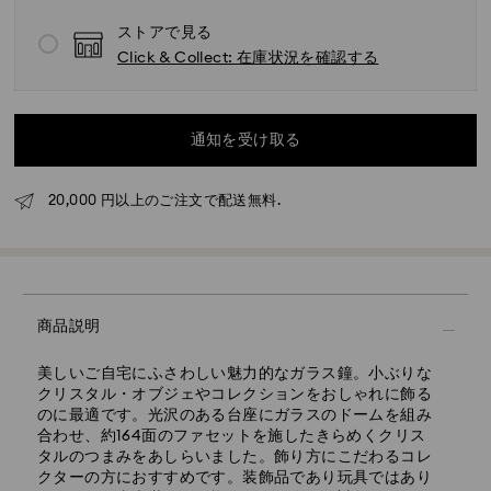
ストアで見る
Click & Collect: 在庫状況を確認する
標準配送 - ヤマト運輸
通知を受け取る
月曜日から金曜日の午前11時までに完了したご注文につ
きましては、当日中に処理いたします。
標準配送の場合のお届け所要日数：処理・発送後3～5営
20,000 円以上のご注文で配送無料.
業日
配送混雑時期や土日祝日が重なる場合には所要日数が長
くかかる場合がありますので予めご了承ください。
東京、成田、横浜：2～3営業日
上記以外の日本国内（離島以外）：3～5営業日
商品説明
標準配送料：1,000円
標準配送料無料となる最低購入金額：20,000円
美しいご自宅にふさわしい魅力的なガラス鐘。小ぶりな
エクスプレス配送 - 佐川
クリスタル・オブジェやコレクションをおしゃれに飾る
のに最適です。光沢のある台座にガラスのドームを組み
配送先住所が本州・九州・四国・沖縄の一部の商品（在
合わせ、約164面のファセットを施したきらめくクリス
庫状況による）について
タルのつまみをあしらいました。飾り方にこだわるコレ
クターの方におすすめです。装飾品であり玩具ではあり
月曜日から金曜日の14時までに完了したご注文につきま