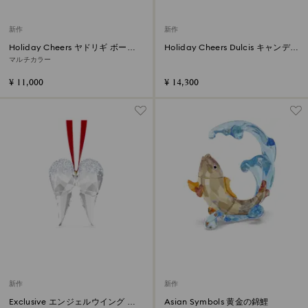
新作
新作
Holiday Cheers ヤドリギ ボール
Holiday Cheers Dulcis キャンディ
オーナメント
ー オーナメント バイオレット
マルチカラー
¥ 11,000
¥ 14,300
新作
新作
Exclusive エンジェルウイング オ
Asian Symbols 黄金の錦鯉