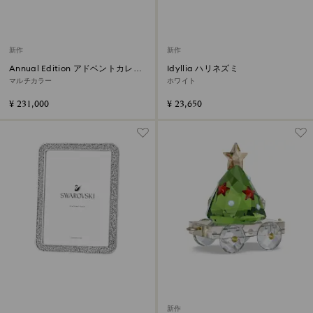
新作
新作
Annual Edition アドベントカレン
Idyllia ハリネズミ
ダー 2026
マルチカラー
ホワイト
¥ 231,000
¥ 23,650
新作