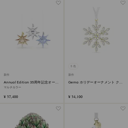
5 色
新作
新作
Annual Edition 35周年記念オーナ
Gema ホリデーオーナメント クリ
メントセット 2026
スタル
マルチカラー
¥ 37,400
¥ 34,100