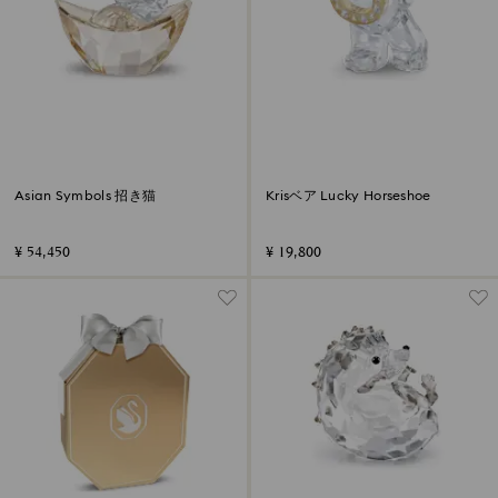
Asian Symbols 招き猫
Krisベア Lucky Horseshoe
¥ 54,450
¥ 19,800