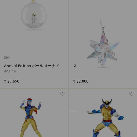
新作
Annual Edition ボール オーナメン
スター オーナメント シマー（M）
ト2026
ホワイト
¥ 23,650
¥ 22,000