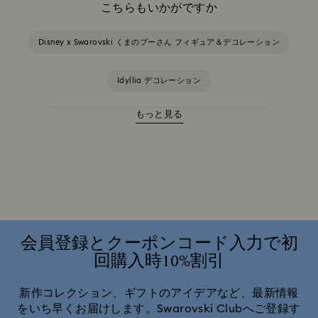
こちらもいかがですか
Disney x Swarovski くまのプーさん フィギュア＆デコレーション
Idyllia デコレーション
もっと見る
MARVEL x Swarovski X-Men フィギュア＆デコレーション
シュレック 装飾品＆フィギュア
スター・ウォーズ フィギュア
ディズニーのアラジンフィギュア
ディズニーキャラクター＆フィギュア
会員登録とクーポンコード入力で初
回購入時10%割引
ユニバーサル・スタジオのギフト＆デコレーション
新作コレクション、ギフトのアイデアなど、最新情報
をいち早くお届けします。Swarovski Clubへご登録す
ライオンキングの フィギュア＆デコレーション