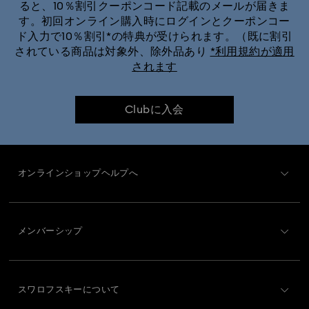
ると、10％割引クーポンコード記載のメールが届きま
す。初回オンライン購入時にログインとクーポンコー
不思議の国のアリス オーナメントとインテリア雑貨
ド入力で10％割引*の特典が受けられます。（既に割引
されている商品は対象外、除外品あり
*利用規約が適用
されます
春夏テーブルウェア＆屋外テーブルデコレーション
美女と野獣 デコレーション＆フィギュア
Clubに入会
くるみ割り人形のデコレーション＆オーナメント
オンラインショップヘルプへ
クリスタルのバタフライフィギュア
カスタマー・サービス概要
サンタクロースのデコレーション＆オーナメント
メンバーシップ
ご注文状況
ジンジャーブレッドのデコレーション＆オーナメント
新規登録
ギフトカード残高
スワロフスキーについて
スターデコレーション＆オーナメント
Swarovski Club
配送