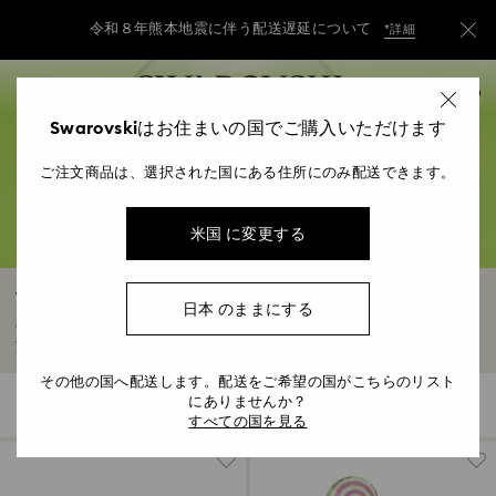
令和８年熊本地震に伴う配送遅延について
*詳細
Accesskeys list
令和８年熊本地震に伴う配送遅延について
*詳細
0
0 - Header
Swarovskiはお住まいの国でご購入いただけます
令和８年熊本地震に伴う配送遅延について
*詳細
1 - Main content
ご注文商品は、選択された国にある住所にのみ配送できます。
2 - Footer
3 - Filter
米国 に変更する
4 - Search results
デコレーション＆オーナメント
日本 のままにする
スワロフスキーのデコレーションとクリスタルオーナメントは、見る人に感動を与
えるデザインです。エレガントなホームデコールコレクションを探索して、あらゆ
る空間に輝きを添えましょう。
その他の国へ配送します。配送をご希望の国がこちらのリスト
にありませんか？
275 結果
フィルター
並べかえる
フ
並
すべての国を見る
ィ
べ
ル
か
タ
え
ー
る