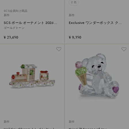
2 色
SCS会員向け商品
新作
新作
SCS ボール オーナメント 2026年
Exclusive ワンダーボックス クリ
度限定生産品
スタル
ゴールドトーン
¥ 23,650
¥ 9,350
新作
新作