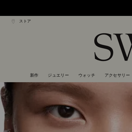
ストア
0,000円以上で通常配送無料
20,000円以上で通常配送
Accesskeys list
0 - Header
1 - Main content
2 - Footer
新作
ジュエリー
ウォッチ
アクセサリー