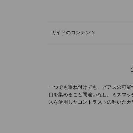
ピアスサイズのミスマッチ
人とは違うピアススタイル
長さとプロポーションのミスマッ
ガイドのコンテンツ
対照的なテーマ
ピアスの色のミスマッチ
幾何学的な形の選択
複数のピアス穴でスタイリング
ミニマリスト向けのミスマッチ
一つでも重ね付けでも、ピアスの可能
目を集めること間違いなし。ミスマッ
スを活用したコントラストの利いたカ