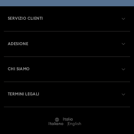
SERVIZIO CLIENTI
Panoramica Servizio clienti
ADESIONE
Stato dell'ordine
Registrati
Saldo Carta Regalo
CHI SIAMO
Swarovski Club
Spedizioni
A proposito di Swarovski
Swarovski Crystal Society (SCS)
Resi & Cambi
TERMINI LEGALI
Lavora con noi
Stato della riparazione
Condizioni D’Uso
Alumni Community
Italia
Contatto
Termini & Condizioni
Italiano
English
For Professionals