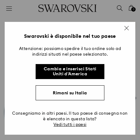
Accesskeys list
0
0 - Header
1 - Main content
2 - Footer
Swarovski è disponibile nel tuo paese
Attenzione: possiamo spedire il tuo ordine solo ad
indirizzi situati nel paese selezionato.
Cambia e inserisci Stati
Uniti d'America
Rimani su Italia
Consegniamo in altri paesi. Il tuo paese di consegna non
è elencato in questa lista?
Vedi tutti i paesi