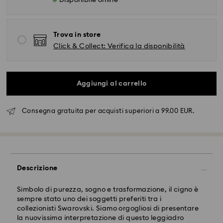
Disponibile online
Trova in store
Click & Collect: Verifica la disponibilità
Aggiungi al carrello
Consegna gratuita per acquisti superiori a 99.00 EUR.
Spedizione standard - FedEx
Descrizione
Gli ordini inoltrati dal lunedì al venerdì entro le ore
14:30 CET verranno elaborati e spediti lo stesso giorno
Simbolo di purezza, sogno e trasformazione, il cigno è
lavorativo.
sempre stato uno dei soggetti preferiti tra i
Tempi di spedizione standard: 2-4 giorni lavorativi
collezionisti Swarovski. Siamo orgogliosi di presentare
dopo l'elaborazione e spedizione.
la nuovissima interpretazione di questo leggiadro
Costo di spedizione: EUR 6.50