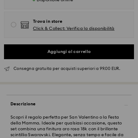
Disponibile online
Trova in store
Click & Collect: Verifica la disponibilità
Aggiungi al carrello
Spedizione standard - FedEx
Consegna gratuita per acquisti superiori a 99.00 EUR.
Gli ordini inoltrati dal lunedì al venerdì entro le ore
14:30 CET verranno elaborati e spediti lo stesso giorno
lavorativo.
Tempi di spedizione standard: 2-4 giorni lavorativi
dopo l'elaborazione e spedizione.
Costo di spedizione: EUR 6.50
Descrizione
Spedizione gratuita per ordini superiori a: EUR 99
Scopri il regalo perfetto per San Valentino o la Festa
della Mamma. Ideale per qualsiasi occasione, questo
Spedizione espressa - FedEx
set combina una finitura oro rosa 18k con il brillante
scintillio Swarovski. Elegante, senza tempo e facile da