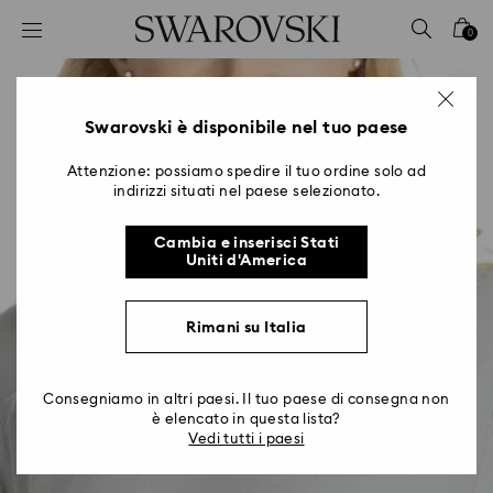
Accesskeys list
0
0 - Header
1 - Main content
2 - Footer
Swarovski è disponibile nel tuo paese
Attenzione: possiamo spedire il tuo ordine solo ad
indirizzi situati nel paese selezionato.
Cambia e inserisci Stati
Uniti d'America
Rimani su Italia
Consegniamo in altri paesi. Il tuo paese di consegna non
è elencato in questa lista?
Vedi tutti i paesi