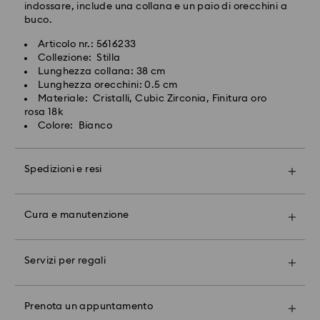
indossare, include una collana e un paio di orecchini a
Gli ordini inoltrati dal lunedì al venerdì entro le ore
buco.
14:30 CET verranno elaborati e spediti lo stesso giorno
lavorativo.
Il cristallo Swarovski è un materiale delicato che deve
Articolo nr.: 5616233
Tempi di spedizione standard: 1-2 giorni lavorativi
essere maneggiato con particolare cura. Per
Collezione: Stilla
dopo l'elaborazione e spedizione.
garantire che il tuo prodotto Swarovski rimanga nelle
Lunghezza collana: 38 cm
Costo di spedizione: EUR 17.50
migliori condizioni possibili per un periodo di tempo
Lunghezza orecchini: 0.5 cm
prolungato, osserva i consigli seguenti:
Materiale: Cristalli, Cubic Zirconia, Finitura oro
rosa 18k
Swarovski non è in grado di effettuare consegne a
Gioielli e orologi:
Colore: Bianco
caselle postali o indirizzi APO/FPO.
Riponi il tuo gioiello nella confezione originale o in un
astuccio morbido per evitare graffi.
Per i prodotti Crystal Myriad, su licenza e Creators
Evita il contatto con l’acqua Togli i gioielli prima di
Spedizioni e resi
Rendi il tuo regalo ancora più speciale grazie alla
Lab,ti ricordiamo che la spedizione del pacco
lavarti le mani, nuotare e/o applicare prodotti (ad es.
prestigiosa confezione brandizzata, impreziosita da
potrebbe richiedere fino a due settimane e che
profumo, lacca per capelli, sapone o creme), dal
un fiocco colorato. Potrai anche includere un biglietto
riceverai una notifica tramite e-mail.
momento che ciò può danneggiare il metallo e ridurre
Cura e manutenzione
d'auguri personalizzato.
la durata della placcatura, oltre a causare
scolorimento e perdita di brillantezza del cristallo.
Prenota un appuntamento contattando il tuo negozio
Per Swarovski la soddisfazione del cliente è di
Nota bene:
Evita gli urti (ad es. forti impatti contro oggetti) che
Swarovski locale e scopri l’eccezionale savoir-faire
massima priorità . Puoi restituire il tuo ordine online
Scegliendo l'opzione regalo, i tuoi articoli verranno
possono graffiare o scheggiare il cristallo.
Servizi per regali
Swarovski. Risplendi con le nostre radiose collezioni,
fino a 30 giorni dalla ricezione. La nostra politica
inseriti in una confezione unica. Se desideri
esplora prodotti concepiti su misura per esprimerti in
relativa ai resi copre tutti gli articoli, compresi quelli in
aggiungere un biglietto personalizzato, ne verrà
Soggetti in Cristallo e Oggetti decorativi:
libertà e trova il regalo perfetto con l’aiuto dei nostri
promozione o in vendita (ad eccezione delle Carte
inserito uno per ogni ordine.
Lucida con attenzione il tuo prodotto con un panno
Prenota un appuntamento
Crystal Expert.
regalo e delle Maschere Swarovski, per motivi igenici
morbido e privo di lanugine, oppure lavalo a mano