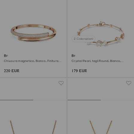
2 Colorazioni
Bracciale rigido Dextera
Braccialetto Constella
Chiusura magnetica, Bianco, Finitura
Crystal Pearl, tagli Round, Bianco,
oro rosa 18K
Finitura oro rosa 18K
220 EUR
179 EUR