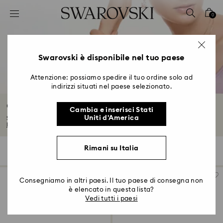
Accesskeys list
0
0 - Header
1 - Main content
2 - Footer
Swarovski è disponibile nel tuo paese
3 - Filter
Attenzione: possiamo spedire il tuo ordine solo ad
indirizzi situati nel paese selezionato.
4 - Search results
Gioielli placcati tonalità oro rosa
Cambia e inserisci Stati
Uniti d'America
Scopri l’arte del cristallo Swarovski con i gioielli dalla finitura oro rosa...
Leggi tutto
Rimani su Italia
89 risultati
Filtri
Ordina per
Filtri
Ordina
per
Consegniamo in altri paesi. Il tuo paese di consegna non
è elencato in questa lista?
Vedi tutti i paesi