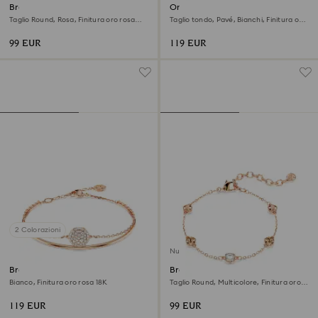
Braccialetto Only
Orecchini a lobo Una Angelic
Taglio Round, Rosa, Finitura oro rosa
Taglio tondo, Pavé, Bianchi, Finitura oro
18K
rosa 18K
99 EUR
119 EUR
2 Colorazioni
Nuovo
Bracciale rigido Sublima
Braccialetto Imber
Bianco, Finitura oro rosa 18K
Taglio Round, Multicolore, Finitura oro
rosa 18K
119 EUR
99 EUR