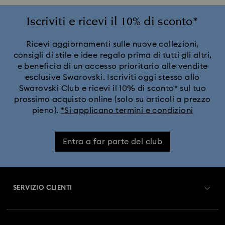
Gioielli con cristalli neri
Gioielli con cristalli rossi
Iscriviti e ricevi il 10% di sconto*
Gioielli, orecchini, bracciali e collane con placcatura in tonalità
Ricevi aggiornamenti sulle nuove collezioni,
argento e oro
consigli di stile e idee regalo prima di tutti gli altri,
e beneficia di un accesso prioritario alle vendite
Orecchini, collane e anelli Autunno-Inverno 2025
esclusive Swarovski. Iscriviti oggi stesso allo
Swarovski Club e ricevi il 10% di sconto* sul tuo
Gioielli con pietra di nascita
prossimo acquisto online (solo su articoli a prezzo
pieno).
*Si applicano termini e condizioni
Gioielli con perle di cristallo e parure con perle
Entra a far parte del club
Gioielli e accessori per la Primavera 2026
Gioielli in acciaio inox
Gioielli placcati tonalità oro
SERVIZIO CLIENTI
Gioielli rodiati
Panoramica Servizio clienti