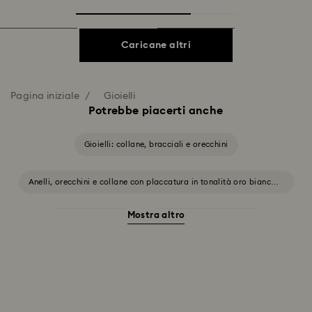
Caricane altri
Pagina iniziale
Gioielli
Potrebbe piacerti anche
Gioielli: collane, bracciali e orecchini
Anelli, orecchini e collane con placcatura in tonalità oro bianco e
giallo
Mostra altro
Gioielli Halloween
Gioielli con Cristalli Rosa
Gioielli con Cristalli Verdi
Gioielli con cristalli bianchi
Gioielli con cristalli blu
Gioielli con cristalli gialli