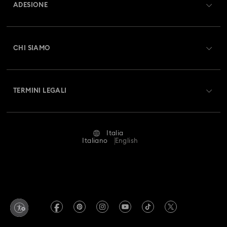
ADESIONE
Orecchini, bracciali e collane in metalli misti
Stato dell'ordine
Registrati
Regali per il 25° anniversario di matrimonio
Saldo Carta Regalo
CHI SIAMO
Swarovski Club
Gioielli a conchiglia
Spedizioni
A proposito di Swarovski
Swarovski Crystal Society (SCS)
Resi & Cambi
Gioielli con Evil eye (occhio turco) in cristallo
TERMINI LEGALI
Lavora con noi
Stato della riparazione
Condizioni D’Uso
Gioielli con farfalla in cristallo
Alumni Community
Italia
Contatto
Termini & Condizioni
Italiano
English
Gioielli con fiocco in cristallo
For Professionals
Calcola la tua taglia
Informativa Sulla Privacy
Gioielli e charm a quadrifoglio con cristalli
Mappa Del Sito
Cerca il store più vicino
Informazioni Legali
Swarovski Created Diamonds
Gioielli fiore in cristallo
Gioielli luna in cristallo
Prenota un appuntamento
Informazioni sul REACH
Kristallwelten
Gioielli per Capodanno