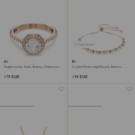
2 Colorazioni
Anello cocktail Una Angelic
Braccialetto Matrix
Taglio tondo, Pavé, Bianco, Finitura oro
Crystal Pearl, tagli Round, Bianco,
rosa 18K
Finitura oro rosa 18K
179 EUR
139 EUR