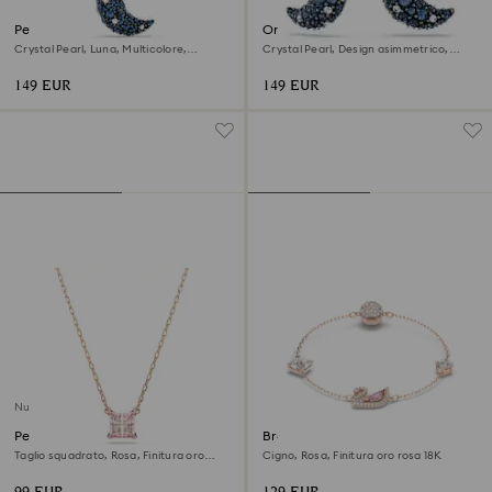
Pendente Sublima
Orecchini pendenti Sublima
Crystal Pearl, Luna, Multicolore,
Crystal Pearl, Design asimmetrico,
Finitura oro rosa 18K
Luna, Multicolore, Finitura oro rosa 18K
149 EUR
149 EUR
Nuovo
Pendente Stilla
Braccialetto Swan
Taglio squadrato, Rosa, Finitura oro
Cigno, Rosa, Finitura oro rosa 18K
rosa 18K