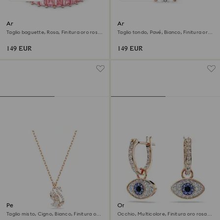
Anello Matrix
Anello cocktail Stilla
Taglio baguette, Rosa, Finitura oro rosa
Taglio tondo, Pavé, Bianco, Finitura oro
18K
rosa 18K
149 EUR
149 EUR
Pendente Swan
Orecchini pendenti Symbolica
Taglio misto, Cigno, Bianco, Finitura oro
Occhio, Multicolore, Finitura oro rosa
rosa 18K
18K