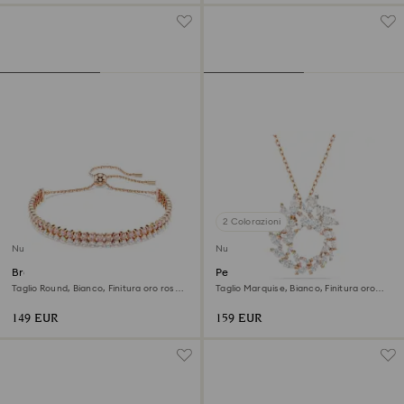
2 Colorazioni
Nuovo
Nuovo
Braccialetto Matrix
Pendente Mesmera
Taglio Round, Bianco, Finitura oro rosa
Taglio Marquise, Bianco, Finitura oro
18K
rosa 18K
149 EUR
159 EUR