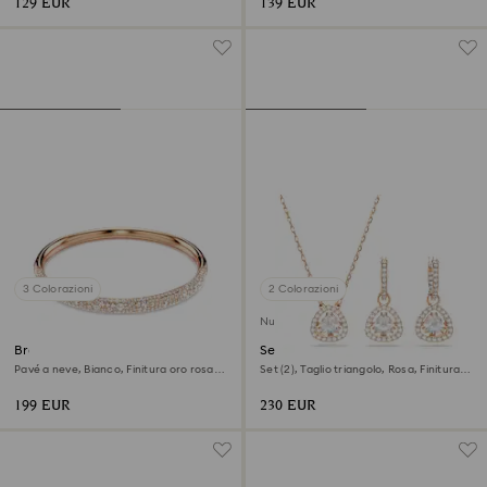
129 EUR
139 EUR
3 Colorazioni
2 Colorazioni
Nuovo
Bracciale rigido Sublima
Set Una Angelic
Pavé a neve, Bianco, Finitura oro rosa
Set (2), Taglio triangolo, Rosa, Finitura
18K
oro rosa 18K
199 EUR
230 EUR