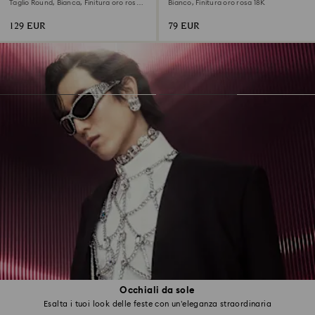
Taglio Round, Bianca, Finitura oro rosa
Bianco, Finitura oro rosa 18K
18K
129 EUR
79 EUR
Occhiali da sole
Esalta i tuoi look delle feste con un’eleganza straordinaria