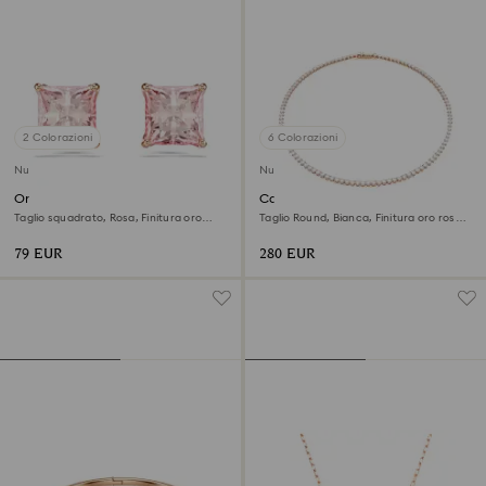
2 Colorazioni
6 Colorazioni
Nuovo
Nuovo
Orecchini a lobo Stilla
Collana Tennis Matrix
Taglio squadrato, Rosa, Finitura oro
Taglio Round, Bianca, Finitura oro rosa
rosa 18K
18K
79 EUR
280 EUR