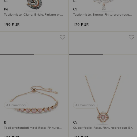
Nuovo
Nuovo
Pendente Swan
Collana Mesmera
Taglio misto, Cigno, Grigio, Finitura oro
Taglio misto, Bianca, Finitura oro rosa
rosa 18K
18K
159 EUR
129 EUR
4 Colorazioni
4 Colorazioni
Braccialetto Imber
Collana Una
Tagli arrotondati misti, Rosa, Finitura
Quadrifoglio, Rosa, Finitura oro rosa 18K
oro rosa 18K