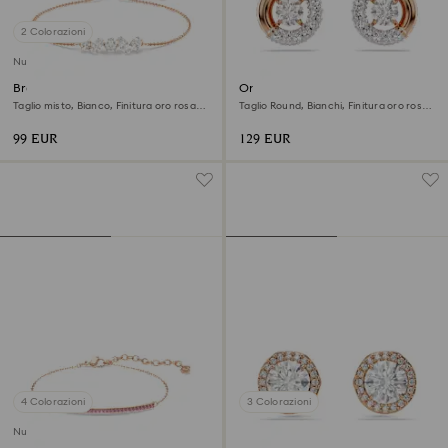
2 Colorazioni
Nuovo
Braccialetto Mesmera
Orecchini a lobo Dextera
Taglio misto, Bianco, Finitura oro rosa
Taglio Round, Bianchi, Finitura oro rosa
18K
18K
99 EUR
129 EUR
4 Colorazioni
3 Colorazioni
Nuovo