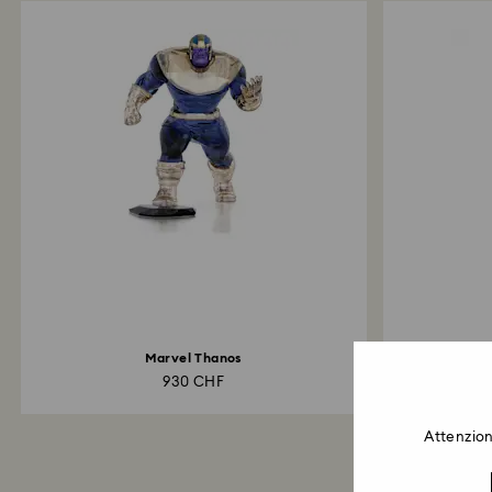
Marvel Thanos
Holiday C
930 CHF
Attenzion