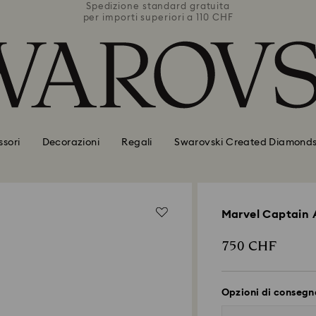
uita
Spedizione standard gratuita
Spe
0 CHF
per importi superiori a 110 CHF
per 
sori
Decorazioni
Regali
Swarovski Created Diamond
Marvel Captain 
750 CHF
Opzioni di consegn