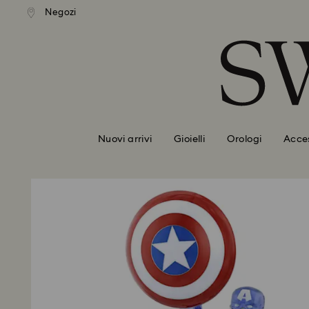
izione standard gratuita
Spedizione standard grat
Negozi
Accesskeys list
mporti superiori a 110 CHF
per importi superiori a 11
0 - Header
1 - Main content
2 - Footer
Nuovi arrivi
Gioielli
Orologi
Acces