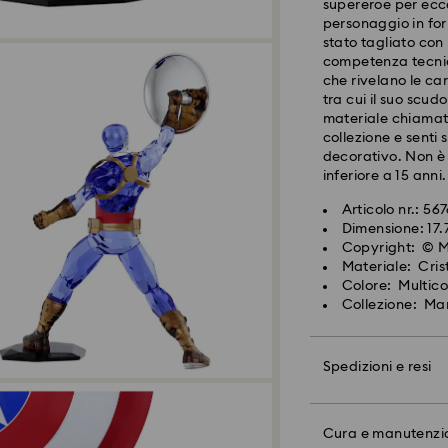
supereroe per ecc
Spedizione standa
personaggio in for
stato tagliato con
Gli ordini inoltrat
competenza tecnic
verranno elaborati 
che rivelano le car
Tempi di spedizion
tra cui il suo scud
spedizione
materiale chiamato
Costo di spedizio
collezione e senti 
Spedizione gratuit
decorativo. Non è 
inferiore a 15 anni.
Swarovski non è in
Articolo nr.: 56
indirizzi APO/FPO.
Dimensione: 17.7
Il cristallo Swaro
fino alla ricezion
Copyright: ©
maneggiato con par
Materiale: Crist
Swarovski rimanga n
Colore: Multico
tempo prolungato, 
Per i prodotti Crys
Collezione: Ma
che la spedizione 
Gioielli e orologi:
e che riceverai una
Riponi il tuo gioie
morbido per evitar
Spedizioni e resi
Evita il contatto co
Per Swarovski la so
nuotare e/o applic
restituire il tuo or
Rendi il tuo regalo
sapone o creme), 
politica relativa ai
confezione brandiz
Cura e manutenzi
ridurre la durata 
promozione o in ve