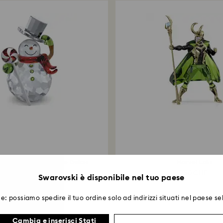
heers Pupazzo di Neve Dulcis
Marvel Loki
229 CHF
750 CHF
Swarovski è disponibile nel tuo paese
e: possiamo spedire il tuo ordine solo ad indirizzi situati nel paese se
Cambia e inserisci Stati