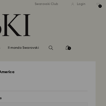
dizione standard gratuita
Spedizione standard gra
Swarovski Club
Login
importi superiori a 110 CHF
per importi superiori a 1
0
s
Il mondo Swarovski
0
America
a