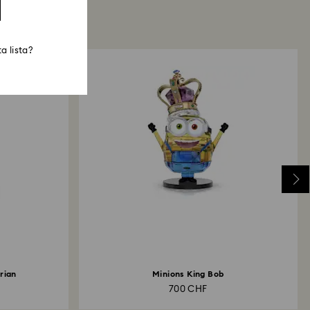
a lista?
rian
Minions King Bob
700 CHF