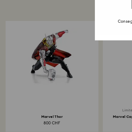
Consegn
Limite
Marvel Thor
Marvel Cap
800 CHF