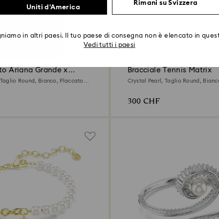
Rimani su Svizzera
Uniti d'America
iamo in altri paesi. Il tuo paese di consegna non è elencato in quest
2 Colorazioni
Vedi tutti i paesi
tto Ariana Grande x
Bracciale Tennis Matrix
, Taglio Round, Bianco, Placcato
Crystal Pearl, Taglio Round, Bianc
rodio
300 CHF