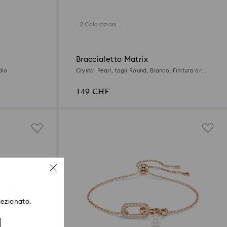
2 Colorazioni
Braccialetto Matrix
dio
Crystal Pearl, tagli Round, Bianco, Finitura oro
rosa 18K
149 CHF
lezionato.