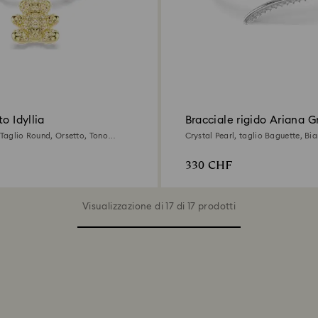
o Idyllia
Bracciale rigido Ariana G
Swarovski
 Taglio Round, Orsetto, Tono
Crystal Pearl, taglio Baguette, Bi
ra oro 18K
rodio
330 CHF
Visualizzazione di 17 di 17 prodotti