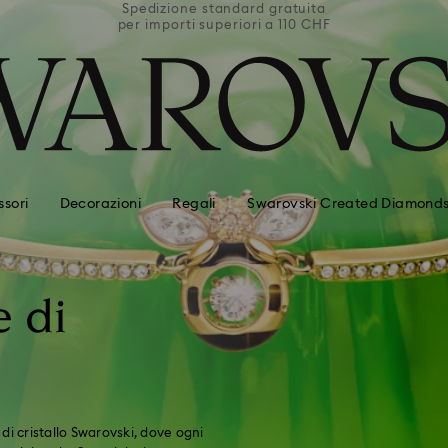
uita
Spedizione standard gratuita
Spe
0 CHF
per importi superiori a 110 CHF
per 
sori
Decorazioni
Regali
Swarovski Created Diamond
e di
 di cristallo Swarovski, dove ogni