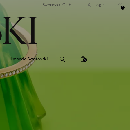
dizione standard gratuita
Spedizione standard gra
Swarovski Club
Login
importi superiori a 110 CHF
per importi superiori a 1
0
s
Il mondo Swarovski
0