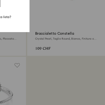
a lista?
Braccialetto Constella
o, Placcato
Crystal Pearl, Taglio Round, Bianco, Finitura oro
rosa 18K
109 CHF