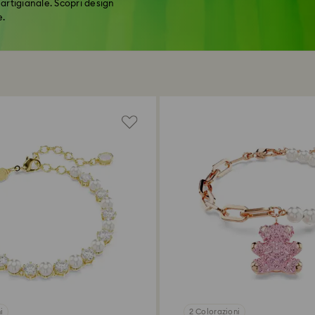
artigianale. Scopri design
e.
i
2 Colorazioni