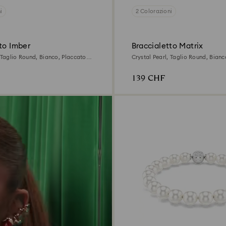
i
2 Colorazioni
to Imber
Braccialetto Matrix
, Taglio Round, Bianco, Placcato
Crystal Pearl, Taglio Round, Bianc
rodio
139 CHF