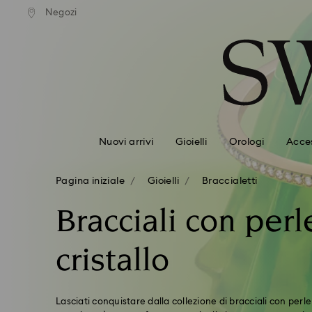
izione standard gratuita
Spedizione standard grat
Negozi
Accesskeys list
mporti superiori a 110 CHF
per importi superiori a 11
0 - Header
1 - Main content
2 - Footer
3 - Filter
4 - Search results
Nuovi arrivi
Gioielli
Orologi
Acces
Pagina iniziale
Gioielli
Braccialetti
Bracciali con perl
cristallo
Lasciati conquistare dalla collezione di bracciali con perle