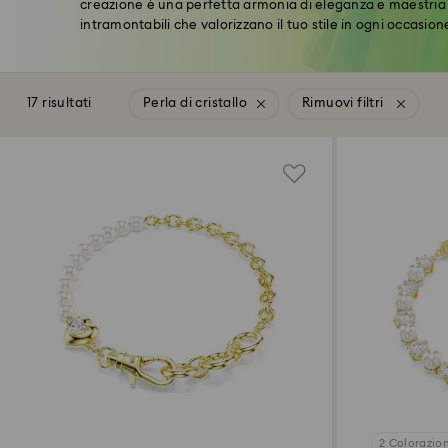
creazione è una perfetta armonia di eleganza e maestria 
intramontabili che valorizzano il tuo stile in ogni occasion
17 risultati
Perla di cristallo
Rimuovi filtri
2 Colorazion