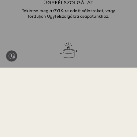
ÜGYFÉLSZOLGÁLAT
Tekintse meg a GYIK-re adott válaszokat, vagy
forduljon Ügyfélszolgálati csapatunkhoz.
AJÁNDÉKSZOLGÁLTATÁSOK
Adjon hozzá személyes érintést
ÜGYFÉLSZOLGÁLAT
Ügyfélszolgálat áttekintés