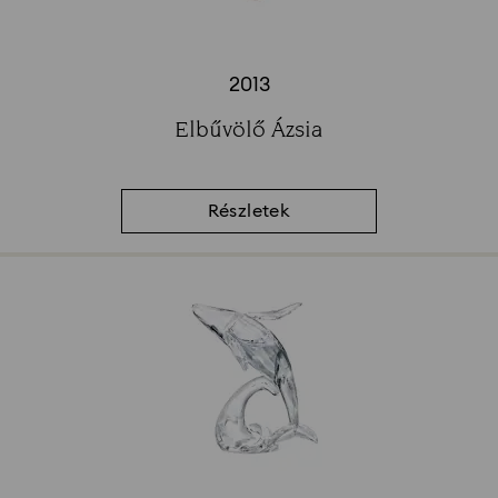
2013
Title:
Elbűvölő Ázsia
Subtitle:
Részletek