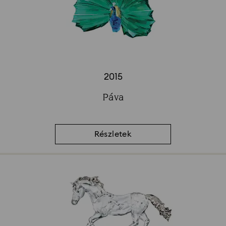
2015
Title:
Páva
Subtitle:
Részletek