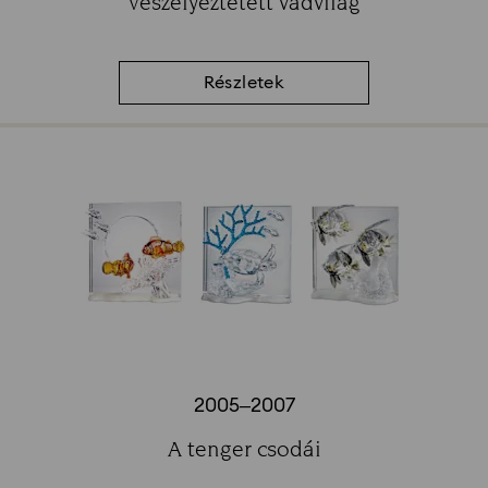
Veszélyeztetett vadvilág
Subtitle:
Részletek
2005–2007
Title:
A tenger csodái
Subtitle: