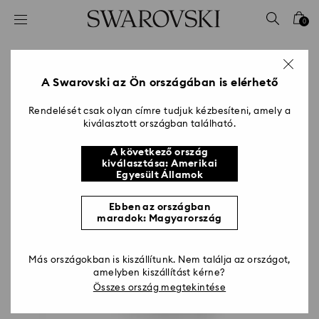
Hozzáférési-kulcs lista
0
0 - Fejléc
1 – Fő tartalom
2 - Lábléc
A Swarovski az Ön országában is elérhető
Rendelését csak olyan címre tudjuk kézbesíteni, amely a
kiválasztott országban található.
A következő ország
kiválasztása: Amerikai
Egyesült Államok
Ebben az országban
maradok: Magyarország
Más országokban is kiszállítunk. Nem találja az országot,
amelyben kiszállítást kérne?
Összes ország megtekintése