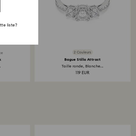
te liste?
2 Couleurs
ce
k
Bague Stilla Attract
.
Taille ronde, Blanche...
119 EUR