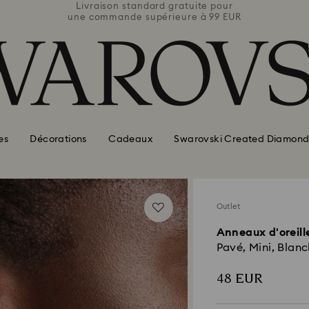
e pour
Livraison standard gratuite pour
Livra
 99 EUR
une commande supérieure à 99 EUR
une co
es
Décorations
Cadeaux
Swarovski Created Diamond
Outlet
Anneaux d'oreill
Pavé, Mini, Blanc
48 EUR