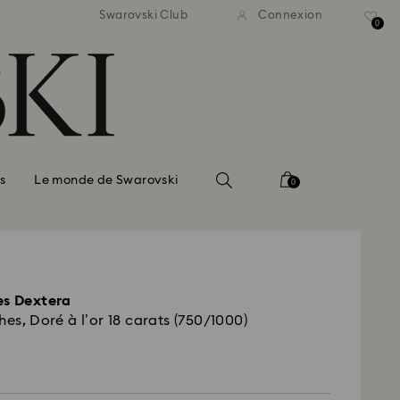
ison standard gratuite pour
Livraison standard gratuit
Swarovski Club
Connexion
mmande supérieure à 99 EUR
une commande supérieure à
0
s
Le monde de Swarovski
0
es Dextera
hes, Doré à l’or 18 carats (750/1000)