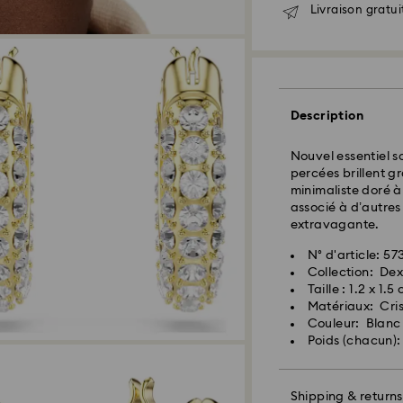
Livraison standar
Livraison gratui
Les commandes pa
seront traitées et
Délai de livraison
expédition
Description
Frais de livraison
Livraison standard
Nouvel essentiel sc
percées brillent g
Livraison express 
minimaliste doré à 
associé à d’autres
Les commandes pa
extravagante.
seront traitées et
Délai de livraison 
N° d'article: 5
expédition
Collection: De
Frais de livraison 
Taille : 1.2 x 1.5
Matériaux: Cris
Couleur: Blanc
Poids (chacun): 
Pour l’instant, Sw
livraisons vers le
articles demeurent
Shipping & returns
paiement final.