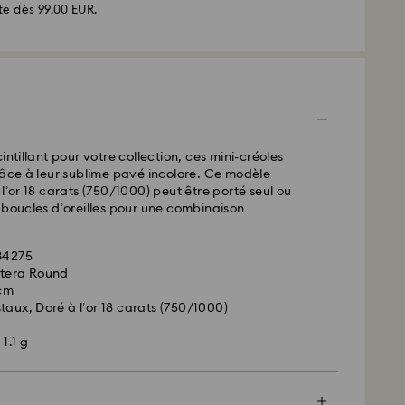
d - GLS
te dès 99.00 EUR.
ssées du lundi au vendredi avant 10:00 HEC
 expédiées le jour ouvrable même
 standard: 2 jour ouvrable après traitement et
 standard: EUR 6.95
 offerte à partir de : EUR 99
intillant pour votre collection, ces mini-créoles
râce à leur sublime pavé incolore. Ce modèle
- FedEx
l’or 18 carats (750/1000) peut être porté seul ou
 boucles d’oreilles pour une combinaison
ssées du lundi au vendredi avant 14:30 HEC
 expédiées le jour ouvrable même
express: 1 jours ouvrable après traitement et
734275
xtera Round
express: EUR 17.50
 cm
taux, Doré à l’or 18 carats (750/1000)
1.1 g
arovski n’est pas en mesure d’effectuer des
s boîtes postales ou les adresses APO/FPO. Les
 la propriété de Swarovski jusqu’à réception du