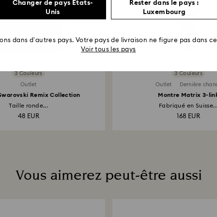
Changer de pays États-
Rester dans le pays :
Unis
Luxembourg
rons dans d’autres pays. Votre pays de livraison ne figure pas dans cet
Voir tous les pays
3 Couleurs
3 Couleurs
Outlet
Outlet
Dernière chan
Swarovski Remix Collection
Montre Matrix 3-lin
Taille ronde...
Fabriqué en Suisse..
48 EUR
168 EUR
Vous aimerez peut-être aussi