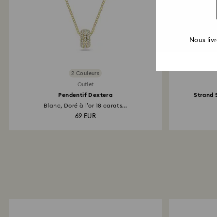
Nous liv
2 Couleurs
Outlet
Pendentif Dextera
Strand 
Blanc, Doré à l’or 18 carats...
69 EUR