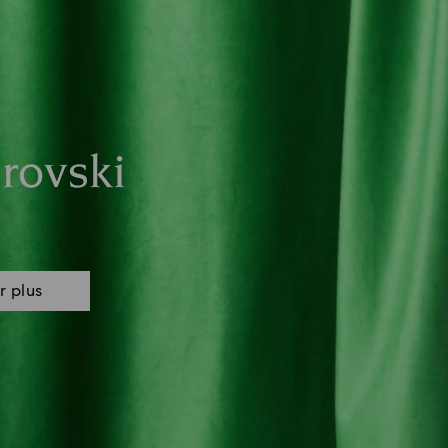
rovski
r plus