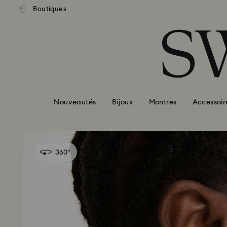
ison standard gratuite pour
Livraison standard gratuit
Boutiques
Accesskeys list
mmande supérieure à 99 EUR
une commande supérieure à
0 - Header
1 - Main content
2 - Footer
Nouveautés
Bijoux
Montres
Accessoir