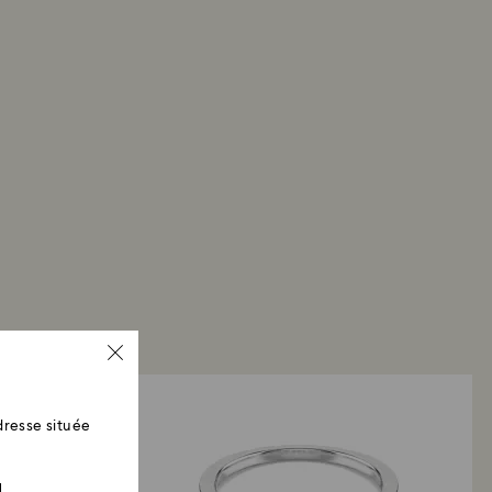
de la date d’envoi.
resse située