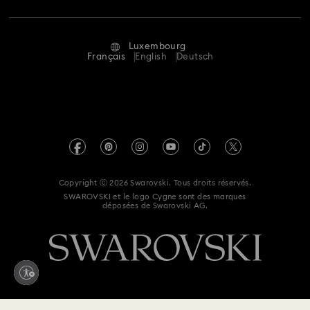
Statut de réparation
Conditions D’Utilisation
Alumni Community
Luxembourg
Contactez-Nous
Conditions Générales
Français
English
Deutsch
Pour les professionnels
Calculer votre taille
Politique De Confidentialité
Sitemap
Rechercher une boutique
Mention Légale
Swarovski Created Diamonds
Réservez un rendez-vous
Informations sur REACH
Kristallwelten
Copyright ⓒ 2026 Swarovski. Tous droits réservés.
Déclaration d'accessibilité
SWAROVSKI et le logo Cygne sont des marques
Code of Conduct & Policies
déposées de Swarovski AG.
Déclaration de consentement relative à la protection des
données
Renoncer au contrat ici