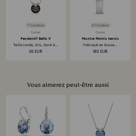
soit versé en utilisant le mode de paiement qui a servi
à passer la commande. L’ensemble du processus de
retour et de remboursement peut prendre jusqu’à 3 à
4 semaines à partir de la date d’envoi.
7 Couleurs
3 Couleurs
Outlet
Outlet
Pendentif Bella V
Montre Matrix tennis
Taille ronde, Gris, Doré à...
Fabriqué en Suisse...
55 EUR
180 EUR
Vous aimerez peut-être aussi