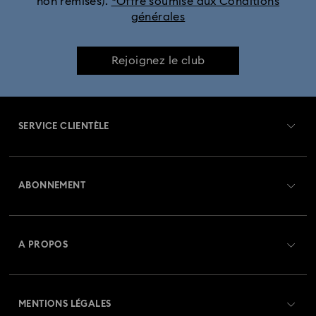
non remisés).
*Offre soumise aux Conditions
générales
Rejoignez le club
SERVICE CLIENTÈLE
Aperçu du service clientèle
ABONNEMENT
État de la commande
Créer un compte
Solde de la carte cadeau
A PROPOS
Swarovski Club
Livraisons
À propos de Swarovski
Swarovski Crystal Society (SCS)
Retours et échanges
MENTIONS LÉGALES
Emploi & Carrières