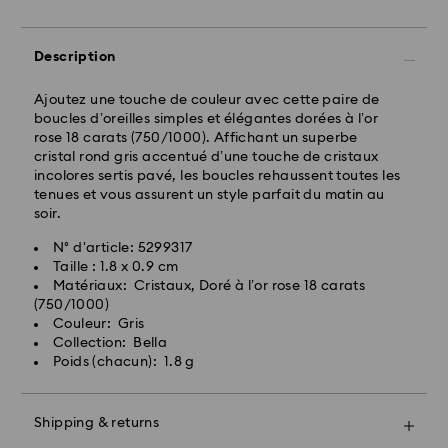
ouvrable même
Délai de livraison standard: 2 jour ouvrable après
traitement et expédition
Description
Frais de livraison standard: EUR 6.95
Livraison standard offerte à partir de : EUR 99
Ajoutez une touche de couleur avec cette paire de
boucles d’oreilles simples et élégantes dorées à l’or
rose 18 carats (750/1000). Affichant un superbe
Livraison express - FedEx
cristal rond gris accentué d’une touche de cristaux
Les commandes passées du lundi au vendredi avant
incolores sertis pavé, les boucles rehaussent toutes les
14:30 HEC seront traitées et expédiées le
tenues et vous assurent un style parfait du matin au
jour ouvrable même
soir.
Délai de livraison express: 1 jours ouvrable après
N° d'article: 5299317
traitement et expédition
Taille : 1.8 x 0.9 cm
Frais de livraison express: EUR 17.50
Matériaux: Cristaux, Doré à l’or rose 18 carats
(750/1000)
Couleur: Gris
Pour l’instant, Swarovski n’est pas en mesure
Collection: Bella
d’effectuer des livraisons vers les boîtes postales ou
Poids (chacun): 1.8 g
les adresses APO/FPO. Les articles demeurent la
propriété de Swarovski jusqu’à réception du
paiement final.
Shipping & returns
Offrez un cadeau encore plus spécial avec un sac