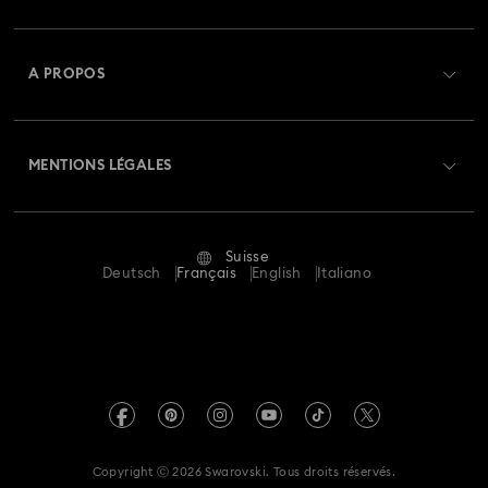
Créer un compte
Solde de la carte cadeau
A PROPOS
Swarovski Club
Livraisons
À propos de Swarovski
Swarovski Crystal Society (SCS)
Retours et échanges
MENTIONS LÉGALES
Emploi & Carrières
Statut de réparation
Conditions D’Utilisation
Alumni Community
Suisse
Contactez-Nous
Conditions Générales
Deutsch
Français
English
Italiano
Pour les professionnels
Calculer votre taille
Politique De Confidentialité
Sitemap
Rechercher une boutique
Mention Légale
Swarovski Created Diamonds
Réservez un rendez-vous
Informations sur REACH
Kristallwelten
Copyright ⓒ 2026 Swarovski. Tous droits réservés.
Déclaration de consentement relative à la protection des