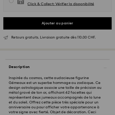
Click & Collect: Vérifier la disponibilité
Ajouter au panier
Retours gratuits. Livraison gratuite dès 110.00 CHF.
Livraison standard - SwissPost
Les commandes passées du lundi au vendredi avant
17:00 HEC seront traitées et expédiées le même jour
Description
ouvrable
Délai de livraison standard: 2 jours ouvrables après
Inspirée du cosmos, cette audacieuse figurine
traitement et expédition
Gémeaux est un superbe hommage au zodiaque. Ce
Frais de livraison standard: CHF 8.95
design astrologique associe une taille de précision au
Livraison standard offerte à partir de : CHF 110
métal gravé de ton or, affichant 62 facettes qui
représentent deux jumeaux accompagnés de la lune
et du soleil. Offrez cette pièce très spéciale pour un
Pour l’instant, Swarovski n’est pas en mesure
anniversaire ou pour afficher votre appartenance à
d’effectuer des livraisons vers les boîtes postales ou
votre signe avec fierté. Objet de décoration. Ceci
les adresses APO/FPO. Les articles demeurent la