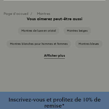
Page d'accueil
Montres
Vous aimerez peut-être aussi
Montres de luxe en cristal
Montres beiges
Montres blanches pour hommes et femmes
Montres bleues
Afficher plus
Montres grises
Montres noires
Montres roses pour hommes et femmes
Montres rouges
Montres ton argenté
Montres vertes pour hommes et femmes
Inscrivez-vous et profitez de 10% de
remise*