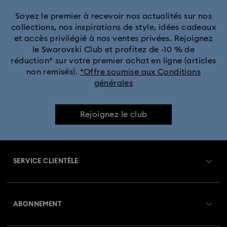
Collection Cosmopolitan
Collection Crystal Rock Oval
Soyez le premier à recevoir nos actualités sur nos
collections, nos inspirations de style, idées cadeaux
Collection Dextera Bangle
Collection Matrix Bangle
et accès privilégié à nos ventes privées. Rejoignez
le Swarovski Club et profitez de -10 % de
Collection Octea Chrono
Collection de montres Attract
réduction* sur votre premier achat en ligne (articles
non remisés).
*Offre soumise aux Conditions
générales
Collection de montres Crystalline Aura
Collection de montres Dextera Octagon
Rejoignez le club
Collection de montres Imber Bangle
SERVICE CLIENTÈLE
Collection de montres Imber Oval
Aperçu du service clientèle
Collection de montres Matrix
ABONNEMENT
État de la commande
Collection de montres Matrix Octagon