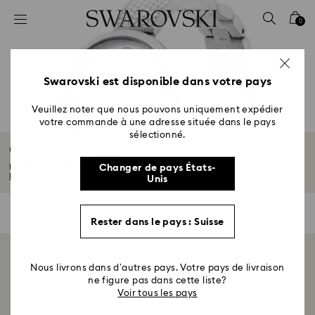
Accesskeys list
0
0 - Header
1 - Main content
2 - Footer
Swarovski est disponible dans votre pays
3 - Filter
Veuillez noter que nous pouvons uniquement expédier
votre commande à une adresse située dans le pays
4 - Search results
sélectionné.
Collection Illumina
La collection Illumina se compose d’un bracelet stylish en acier inoxydable...
Changer de pays États-
Lire plus
Unis
0 Résultats
Filtres
Filtres
Rester dans le pays : Suisse
Afficher 0 sur 0 produit(s)
Nous livrons dans d’autres pays. Votre pays de livraison
ne figure pas dans cette liste?
Voir tous les pays