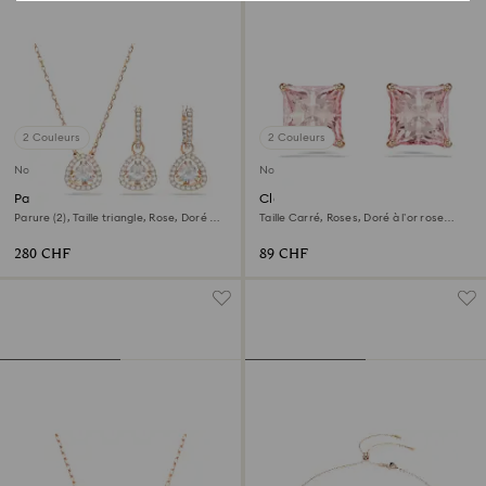
2 Couleurs
2 Couleurs
Nouveau
Nouveau
Parure Una Angelic
Clous d'oreilles Stilla
Parure (2), Taille triangle, Rose, Doré à
Taille Carré, Roses, Doré à l’or rose
l’or rose 18 carats (750/1000)
18 carats (750/1000)
280 CHF
89 CHF