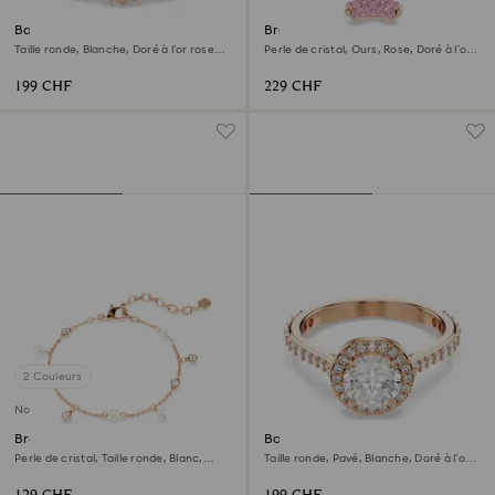
Bague Una Angelic
Bracelet Teddy
Taille ronde, Blanche, Doré à l’or rose
Perle de cristal, Ours, Rose, Doré à l’or
18 carats (750/1000)
rose 18 carats (750/1000)
199 CHF
229 CHF
2 Couleurs
Nouveau
Bracelet Imber
Bague cocktail Una Angelic
Perle de cristal, Taille ronde, Blanc,
Taille ronde, Pavé, Blanche, Doré à l’or
Doré à l’or rose 18 carats (750/1000)
rose 18 carats (750/1000)