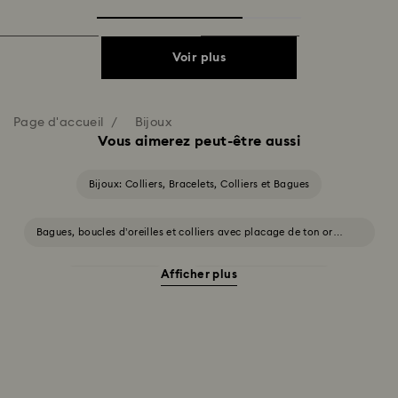
Voir plus
Page d'accueil
Bijoux
Vous aimerez peut-être aussi
Bijoux: Colliers, Bracelets, Colliers et Bagues
Bagues, boucles d’oreilles et colliers avec placage de ton or
blanc et jaune
Afficher plus
Bijoux Halloween
Bijoux avec cristaux roses
Bijoux avec des cristaux blancs
Bijoux avec des cristaux bleus