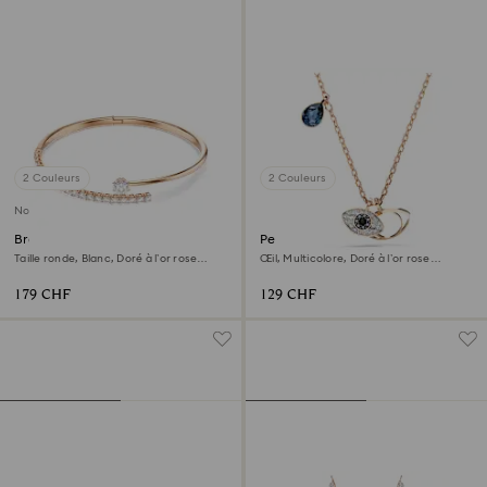
2 Couleurs
2 Couleurs
Nouveau
Bracelet-jonc Matrix
Pendentif Symbolica
Taille ronde, Blanc, Doré à l’or rose
Œil, Multicolore, Doré à l’or rose
18 carats (750/1000)
18 carats (750/1000)
179 CHF
129 CHF