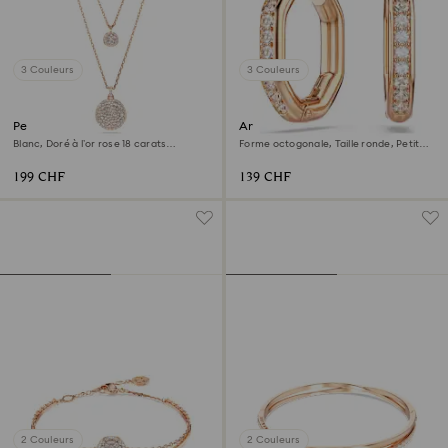
3 Couleurs
3 Couleurs
Pendentif multiple Sublima
Anneaux d'oreilles Dextera
Blanc, Doré à l’or rose 18 carats
Forme octogonale, Taille ronde, Petites,
(750/1000)
Blanches, Doré à l’or rose 18 carats
(750/1000)
199 CHF
139 CHF
2 Couleurs
2 Couleurs