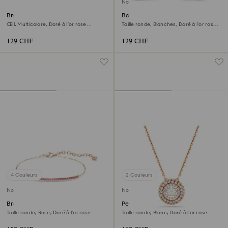
Nouveau
Bracelet-jonc Symbolica
Boucles d'oreilles clip Matrix
Œil, Multicolore, Doré à l’or rose
Taille ronde, Blanches, Doré à l’or rose
18 carats (750/1000)
18 carats (750/1000)
129 CHF
129 CHF
4 Couleurs
2 Couleurs
Nouveau
Nouveau
Bracelet Only
Pendentif Sublima
Taille ronde, Rose, Doré à l’or rose
Taille ronde, Blanc, Doré à l’or rose
18 carats (750/1000)
18 carats (750/1000)