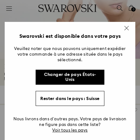
Accesskeys list
0
0 - Header
1 - Main content
2 - Footer
Swarovski est disponible dans votre pays
3 - Filter
Veuillez noter que nous pouvons uniquement expédier
votre commande à une adresse située dans le pays
4 - Search results
sélectionné.
Bijoux plaqués finition or rose
Découvre tout le savoir-faire de Swarovski avec nos bijoux dorés à l’or rose...
Changer de pays États-
Lire plus
Unis
90 Résultats
Filtres
Trier selon
Filtres
Trier
Rester dans le pays : Suisse
selon
Nous livrons dans d’autres pays. Votre pays de livraison
ne figure pas dans cette liste?
Voir tous les pays