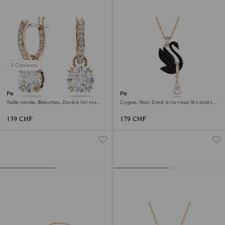
3 Couleurs
Pendants d'oreilles Stilla
Pendentif Swan
Taille ronde, Blanches, Doré à l’or rose
Cygne, Noir, Doré à l’or rose 18 carats
18 carats (750/1000)
(750/1000)
139 CHF
179 CHF