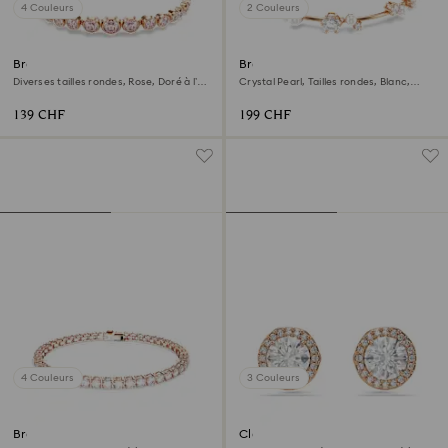
4 Couleurs
2 Couleurs
Bracelet Imber
Bracelet Constella
Diverses tailles rondes, Rose, Doré à l’or
Crystal Pearl, Tailles rondes, Blanc,
rose 18 carats (750/1000)
Doré à l’or rose 18 carats (750/1000)
139 CHF
199 CHF
4 Couleurs
3 Couleurs
Bracelet Tennis Matrix
Clous d'oreilles Una Angelic