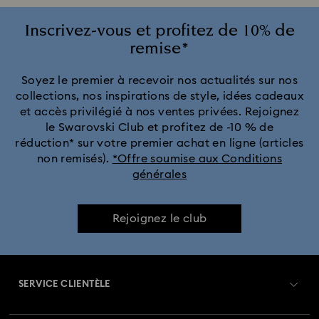
Bijoux avec des cristaux jaunes
Bijoux en cristal noir
Inscrivez-vous et profitez de 10% de
remise*
Bijoux ornés de cristaux rouges
Soyez le premier à recevoir nos actualités sur nos
collections, nos inspirations de style, idées cadeaux
Bijoux ornés de cristaux verts
et accès privilégié à nos ventes privées. Rejoignez
le Swarovski Club et profitez de -10 % de
Bijoux, boucles d’oreilles, bracelets et colliers à placage de ton
réduction* sur votre premier achat en ligne (articles
or et d’argent
non remisés).
*Offre soumise aux Conditions
générales
Boucles d’oreilles, colliers et bagues Automne-Hiver 2025
Bijoux pierre de naissance
Bijoux acier inoxydable
Rejoignez le club
Bijoux et accessoires : Collection Printemps 2026
SERVICE CLIENTÈLE
Bijoux et parures en perles de cristal
Bijoux métal rhodié