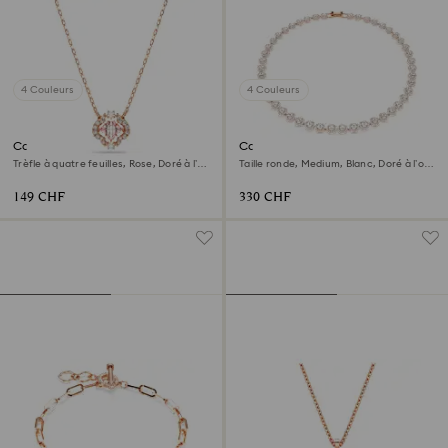
4 Couleurs
4 Couleurs
Collier Una
Collier Una Angelic
Trèfle à quatre feuilles, Rose, Doré à l’or
Taille ronde, Medium, Blanc, Doré à l’or
rose 18 carats (750/1000)
rose 18 carats (750/1000)
149 CHF
330 CHF