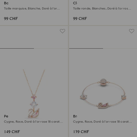
Bague Matrix Vittore
Clous d'oreilles Stilla
Taille marquise, Blanche, Doré à l’or
Taille ronde, Blanches, Doré à l’or rose
rose 18 carats (750/1000)
18 carats (750/1000)
99 CHF
99 CHF
Pendentif Swan
Bracelet Swan
Cygne, Rose, Doré à l’or rose 18 carats
Cygne, Rose, Doré à l’or rose 18 carats
(750/1000)
(750/1000)
149 CHF
139 CHF