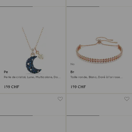
Nouveau
Pendentif Sublima
Bracelet Matrix
Perle de cristal, Lune, Multicolore, Doré
Taille ronde, Blanc, Doré à l’or rose
à l’or rose 18 carats (750/1000)
18 carats (750/1000)
159 CHF
159 CHF