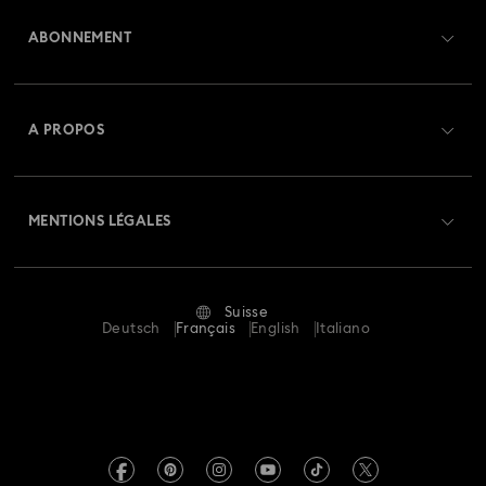
Aperçu du service clientèle
Bijoux plaqués finition dorée
ABONNEMENT
État de la commande
Boucles d’oreilles, bracelets et colliers en métaux mixtes
Créer un compte
Solde de la carte cadeau
A PROPOS
Cadeaux 25e anniversaire
Bijoux coquillage
Swarovski Club
Livraisons
À propos de Swarovski
Bijoux et charms trèfle ornés de cristaux
Bijoux fleur
Swarovski Crystal Society (SCS)
Retours et échanges
MENTIONS LÉGALES
Emploi & Carrières
Bijoux lune
Bijoux mauvais œil
Bijoux nœud
Statut de réparation
Conditions D’Utilisation
Alumni Community
Bijoux papillons
Bijoux pour le Nouvel An
Suisse
Contactez-Nous
Conditions Générales
Deutsch
Français
English
Italiano
Pour les professionnels
Calculer votre taille
Politique De Confidentialité
Sitemap
Rechercher une boutique
Mention Légale
Swarovski Created Diamonds
Réservez un rendez-vous