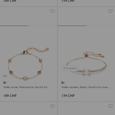
109 CHF
159 CHF
4 Couleurs
Nouveau
Bracelet Imber
Bracelet Matrix
Taille ronde, Multicolore, Doré à l’or
Tailles variées, Blanc, Doré à l’or rose
rose 18 carats (750/1000)
18 carats (750/1000)
109 CHF
139 CHF