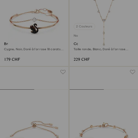
2 Couleurs
Nouveau
Bracelet-jonc Swan
Collier en Y Imber
Cygne, Noir, Doré à l’or rose 18 carats
Taille ronde, Blanc, Doré à l’or rose
(750/1000)
18 carats (750/1000)
179 CHF
229 CHF