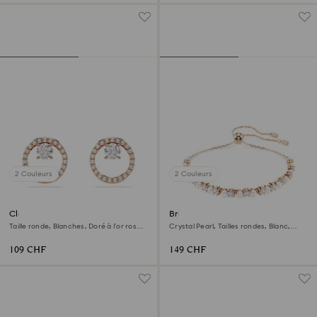
2 Couleurs
2 Couleurs
Clous d'oreilles Constella
Bracelet Matrix
Taille ronde, Blanches, Doré à l’or rose
Crystal Pearl, Tailles rondes, Blanc,
18 carats (750/1000)
Doré à l’or rose 18 carats (750/1000)
109 CHF
149 CHF