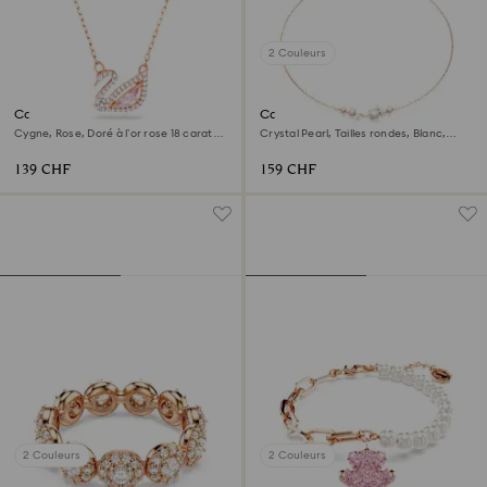
2 Couleurs
Collier Swan
Collier Constella
Cygne, Rose, Doré à l’or rose 18 carats
Crystal Pearl, Tailles rondes, Blanc,
(750/1000)
Doré à l’or rose 18 carats (750/1000)
139 CHF
159 CHF
2 Couleurs
2 Couleurs