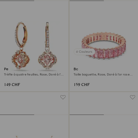
6 Couleurs
Pendants d'oreilles Una
Bague Matrix
Trèfle à quatre feuilles, Rose, Doré à l’or
Taille baguette, Rose, Doré à l’or rose
rose 18 carats (750/1000)
18 carats (750/1000)
149 CHF
159 CHF