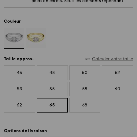
poids en carats. Seuls les diamants répondant
aux plus hauts standards sont utilisés.
Couleur
Taille approx.
Calculer votre taille
46
48
50
52
53
55
58
60
62
65
68
Options de livraison