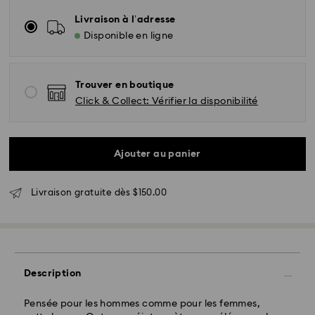
Livraison à l’adresse
Disponible en ligne
Trouver en boutique
Click & Collect: Vérifier la disponibilité
Ajouter au panier
Livraison standard - UPS
Livraison gratuite dès $150.00
Les commandes passées du lundi au vendredi avant
11h00 (heure EST) sont traitées et expédiées le même
jour.
Délai de livraison standard : 2 à 5 jours ouvrables
Description
après traitement et expédition
Côte Est: 2-3 jours
Pensée pour les hommes comme pour les femmes,