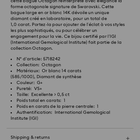
cette bague Octagon réinterprète avec élégance la
Côte Ouest: 3-5 jours
forme octogonale signature de Swarovski. Cette
bague large en or blanc 14K dévoile un unique
Coût d’expédition standard : 10.95 CAD
diamant créé en laboratoire, pour un total de
Livraison standard gratuite au-delà de : 150 CAD
1,0 carat. Portez-la pour ajouter de l’éclat à vos styles
les plus sophistiqués, ou pour célébrer un
engagement pour la vie. Ce bijou certifié par l’IGI
Les commandes passées le week-end et les jours
(International Gemological Institute) fait partie de la
fériés sont traitées et expédiées le jour ouvrable
collection Octagon.
suivant.
N° d'article: 5718242
Vos bijoux Swarovski Created Diamonds sont
Collection: Octagon
Swarovski n’est pas en mesure de livrer les boîtes
précieux. En suivant quelques étapes simples, vous
Matériaux: Or blanc 14 carats
postales ou les adresses militaire/navales. Les articles
pouvez maintenir leur brillance exceptionnelle.
(585/1000), Diamant de synthèse
restent la propriété de Swarovski jusqu’à la réception
Couleur: G+
du paiement final.
Pour commencer, assurez-vous de nettoyer vos bijoux
Pureté: VS+
Lorsque les articles sont commandés avant les
après chaque utilisation ; utilisez un chiffon sec et non
Taille: Excellente > 0,5 ct
dernières dates de livraison indiquées, leur livraison
pelucheux pour enlever toute huile ou saleté qui
Poids total en carats: 1
est généralement exécutée à temps. Les livraisons
pourrait avoir été transférée de votre peau. Polissez
Poids en carats de la pierre centrale: 1
peuvent faire l’objet d’un retard en raison
toujours dans une seule direction pour garantir une
Authentification: International Gemological
d’anomalies imprévues de la part de nos partenaires
finition uniforme et sans traces.
Institute (IGI)
de livraison. Swarovski ne pourra être tenue
responsable dans de tels situations.
Pour un nettoyage plus approfondi, nous
Nous n’expédions pas de commandes, ni ne
recommandons de les tremper dans de l'eau
Shipping & returns
programmons nos livraisons les jours fériés. Il se peut