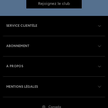
Rejoignez le club
SERVICE CLIENTÈLE
Aperçu du service clientèle
ABONNEMENT
État de la commande
Créer un compte
Solde de la carte cadeau
A PROPOS
Swarovski Club
Livraisons
À propos de Swarovski
Crystal Society (SCS)
Retours et échanges
MENTIONS LÉGALES
Emploi & Carrières
Statut de réparation
Conditions D’Utilisation
Alumni Community
Canada