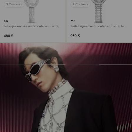
3 Couleurs
2 Couleurs
Montre Dextera bangle
Montre Matrix octagon
Fabriqué en Suisse, Bracelet en métal,
Taille baguette, Bracelet en métal, Ton
Ton argenté, Acier inoxydable
argenté, Acier inoxydable
480 $
950 $