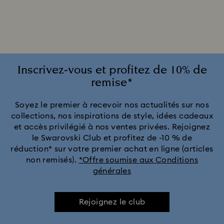
Montres pour demoiselles d'honneur et mariés
Montres roses pour hommes et femmes
Montres rouges
Montres vertes pour hommes et femmes
Inscrivez-vous et profitez de 10% de
remise*
Collection Cosmopolitan
Collection Crystal Rock Oval
Soyez le premier à recevoir nos actualités sur nos
collections, nos inspirations de style, idées cadeaux
Collection Dextera Bangle
Collection Illumina
et accès privilégié à nos ventes privées. Rejoignez
le Swarovski Club et profitez de -10 % de
Collection Matrix Bangle
Collection Octea Chrono
réduction* sur votre premier achat en ligne (articles
non remisés).
*Offre soumise aux Conditions
générales
Collection de montres Attract
Collection de montres Crystalline Aura
Rejoignez le club