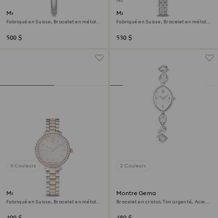
Nouveau
Montre Imber bangle
Montre Dextera octagon
Fabriqué en Suisse, Bracelet en métal,
Fabriqué en Suisse, Bracelet en métal,
Ton argenté, Acier inoxydable
Ton argenté, Acier inoxydable
500 $
530 $
3 Couleurs
2 Couleurs
Montre Matrix 3-link
Montre Gema
Fabriqué en Suisse, Bracelet en métal,
Bracelet en cristal, Ton argenté, Acier
Ton argenté, Finition or rose
inoxydable