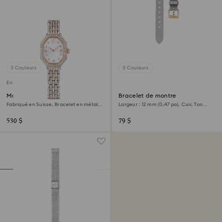
3 Couleurs
3 Couleurs
En rupture de stock
Montre Dextera octagon
Bracelet de montre
Fabriqué en Suisse, Bracelet en métal,
Largeur : 12 mm (0,47 po), Cuir, Ton
Ton argenté, Finition or rose
argenté, Finition or rose
530 $
79 $