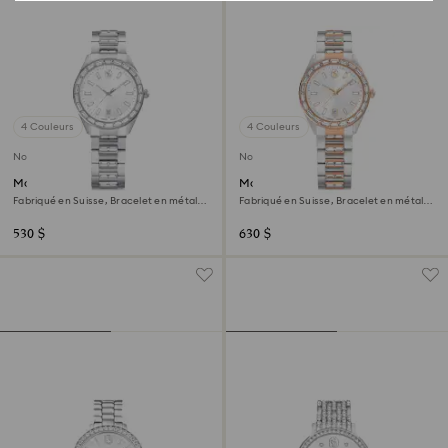
4 Couleurs
4 Couleurs
Nouveau
Nouveau
Montre Matrix date
Montre Matrix date
Fabriqué en Suisse, Bracelet en métal,
Fabriqué en Suisse, Bracelet en métal,
Ton argenté, Acier inoxydable
Ton or rose, Finition mix de métal
530 $
630 $