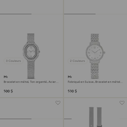
3 Couleurs
2 Couleurs
Montre Matrix octagon
Montre Imber
Bracelet en métal, Ton argenté, Acier
Fabriqué en Suisse, Bracelet en métal,
inoxydable
Ton argenté, Acier inoxydable
500 $
530 $