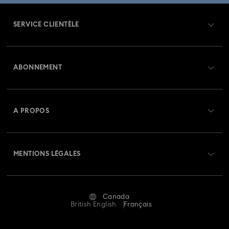
Collection de montres Dextera Octagon
SERVICE CLIENTÈLE
Collection de montres Imber Bangle
Aperçu du service clientèle
Collection de montres Imber Oval
ABONNEMENT
État de la commande
Collection de montres Matrix
Créer un compte
Solde de la carte cadeau
A PROPOS
Collection de montres Matrix Octagon
Swarovski Club
Livraisons
À propos de Swarovski
Collection de montres Matrix Pearl Bangle
Crystal Society (SCS)
Retours et échanges
MENTIONS LÉGALES
Emploi & Carrières
Collection de montres Matrix Tennis
Statut de réparation
Conditions D’Utilisation
Alumni Community
Collection de montres Sublima
Canada
Contactez-Nous
Conditions Générales
British English
Français
Pour les professionnels
Collection de montres en cristal Imber
Calculer votre taille