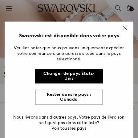
Accesskeys list
0
0 - Header
1 - Main content
2 - Footer
Swarovski est disponible dans votre pays
3 - Filter
Veuillez noter que nous pouvons uniquement expédier
votre commande à une adresse située dans le pays
4 - Search results
sélectionné.
Montres ton argenté
Des ornements exceptionnels et des styles modernes s’unissent dans notre
Changer de pays États-
sélection...
Lire plus
Unis
25 Résultats
Filtres
Trier selon
Rester dans le pays :
Filtres
Trier
Canada
selon
Nous livrons dans d’autres pays. Votre pays de livraison
ne figure pas dans cette liste?
Voir tous les pays