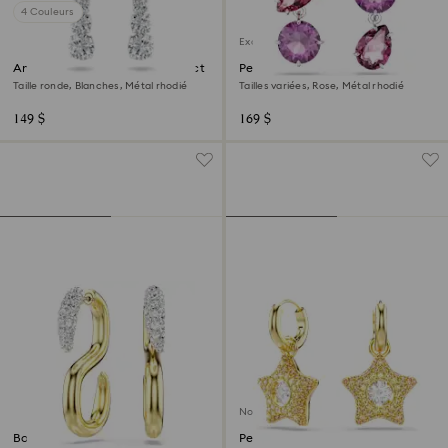
4 Couleurs
Exclusivité en ligne
Anneaux d'oreilles Stilla Attract
Pendants d'oreilles Gema
Taille ronde, Blanches, Métal rhodié
Tailles variées, Rose, Métal rhodié
149 $
169 $
Nouveau
Boucles d'oreilles Dextera
Pendants d'oreilles Sublima