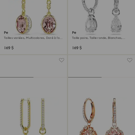
Pendants d'oreilles Chroma
Pendants d'oreilles Stilla
Tailles variées, Multicolores, Doré à l’or
Taille poire, Taille ronde, Blanches,
18 carats (750/1000)
Métal rhodié
169 $
169 $