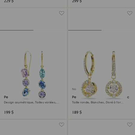
229 $
299 $
Nouveau
Pendants d'oreilles Gema
Pendants d'oreilles Una Angelic
Design asymétrique, Tailles variées,
Taille ronde, Blanches, Doré à l’or
Multicolores, Doré à l’or 18 carats
18 carats (750/1000)
(750/1000)
199 $
189 $