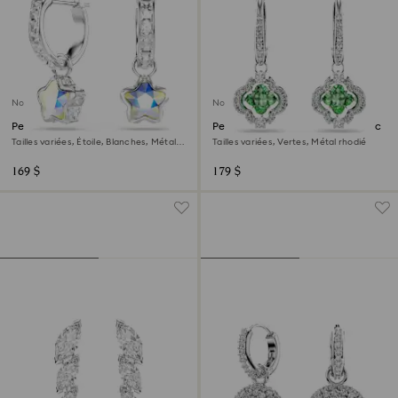
Nouveau
Nouveau
Pendants d'oreilles Chroma
Pendants d'oreilles Una Angelic
Tailles variées, Étoile, Blanches, Métal
Tailles variées, Vertes, Métal rhodié
rhodié
169 $
179 $