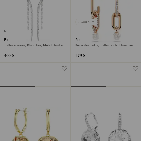
2 Couleurs
Nouveau
Boucles d'oreilles Mesmera
Pendants d'oreilles Constella
Tailles variées, Blanches, Métal rhodié
Perle de cristal, Taille ronde, Blanches,
Doré à l’or rose 18 carats (750/1000)
400 $
179 $