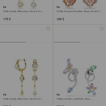
Pendants d'oreilles Constella
Pendants d'oreilles Una
Taille ronde, Blanches, Doré à l’or
Trèfle à quatre feuilles, Rose, Doré à l’or
18 carats (750/1000)
rose 18 carats (750/1000)
179 $
189 $
Pendants d'oreilles Imber
Pendants d’oreilles
transformables Ariana Grande x
Taille ronde, Blanches, Doré à l’or
Tailles variées, Libellule, fleur,
Swarovski
18 carats (750/1000)
Multicolores, Métal rhodié