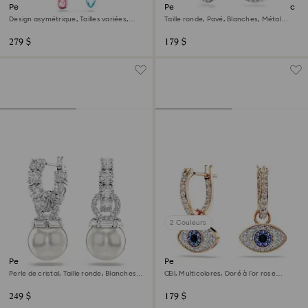
Pendants d'oreilles Gema
Pendants d'oreilles Una Angelic
Design asymétrique, Tailles variées,
Taille ronde, Pavé, Blanches, Métal
Longues, Multicolores, Métal rhodié
rhodié
279 $
179 $
2 Couleurs
Pendants d'oreilles Matrix
Pendants d'oreilles Symbolica
Perle de cristal, Taille ronde, Blanches,
Œil, Multicolores, Doré à l’or rose
Métal rhodié
18 carats (750/1000)
249 $
179 $