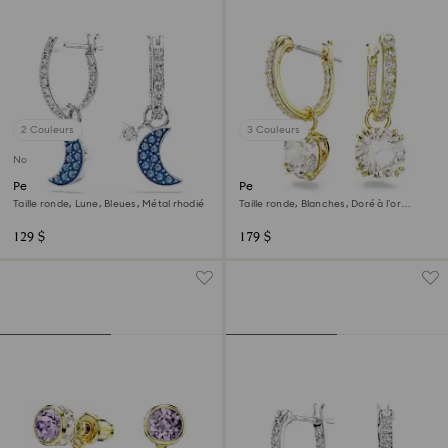
2 Couleurs
3 Couleurs
Nouveau
Pendants d'oreilles Symbolica
Pendants d'oreilles Stilla
Taille ronde, Lune, Bleues, Métal rhodié
Taille ronde, Blanches, Doré à l’or
18 carats (750/1000)
129 $
179 $