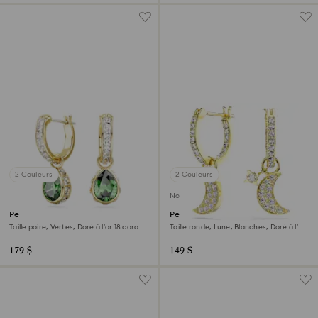
2 Couleurs
2 Couleurs
Nouveau
Pendants d'oreilles Chroma
Pendants d'oreilles Symbolica
Taille poire, Vertes, Doré à l’or 18 carats
Taille ronde, Lune, Blanches, Doré à l’or
(750/1000)
18 carats (750/1000)
179 $
149 $