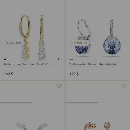
4 Couleurs
8 Couleurs
Anneaux d'oreilles Stilla Attract
Pendants d'oreilles Bella V
Taille ronde, Blanches, Doré à l’or
Taille ronde, Bleues, Métal rhodié
18 carats (750/1000)
169 $
129 $