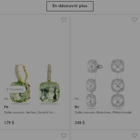
En découvrir plus
2 Couleurs
Nouveau
Nouveau
Pendants d'oreilles Millenia
Boucles d'oreilles Una Angelic
Taille coussin, Vertes, Doré à l’or
Taille coussin, Blanches, Métal rhodié
18 carats (750/1000)
179 $
249 $