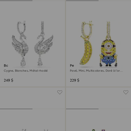
Boucles d'oreilles Swan
Pendants d'oreilles Minions
Stuart and Banana
Cygne, Blanches, Métal rhodié
Pavé, Mini, Multicolores, Doré à l’or
18 carats (750/1000)
249 $
229 $