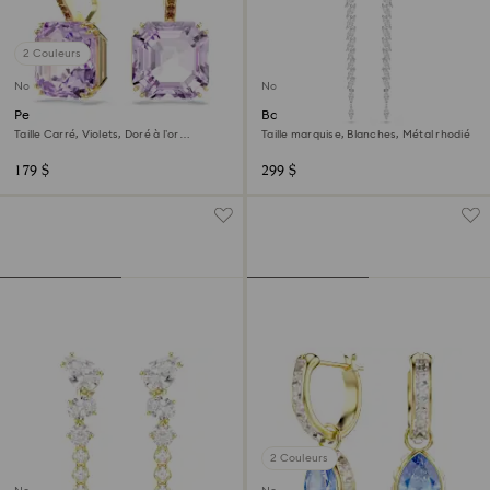
2 Couleurs
Nouveau
Nouveau
Pendants d'oreilles Millenia
Boucles d'oreilles Mesmera
Taille Carré, Violets, Doré à l’or
Taille marquise, Blanches, Métal rhodié
18 carats (750/1000)
179 $
299 $
2 Couleurs