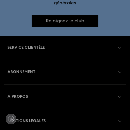
générales
Rejoignez le club
SERVICE CLIENTÈLE
Aperçu du service clientèle
ABONNEMENT
État de la commande
Créer un compte
Solde de la carte cadeau
A PROPOS
Swarovski Club
Livraisons
À propos de Swarovski
Crystal Society (SCS)
Retours et échanges
MENTIONS LÉGALES
Emploi & Carrières