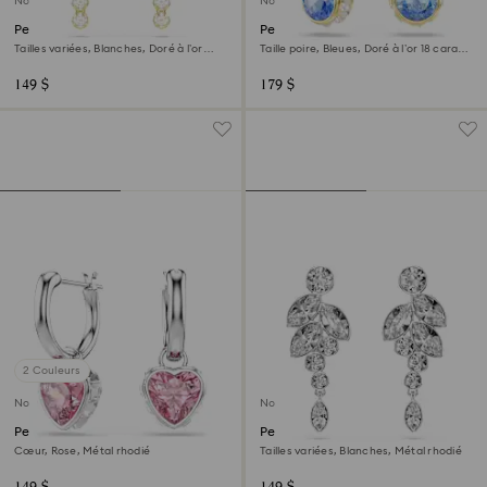
Nouveau
Nouveau
Pendants d'oreilles Mesmera
Pendants d'oreilles Chroma
Tailles variées, Blanches, Doré à l’or
Taille poire, Bleues, Doré à l’or 18 carats
18 carats (750/1000)
(750/1000)
149 $
179 $
2 Couleurs
Nouveau
Nouveau
Pendants d'oreilles Chroma
Pendants d'oreilles Diapason
Cœur, Rose, Métal rhodié
Tailles variées, Blanches, Métal rhodié