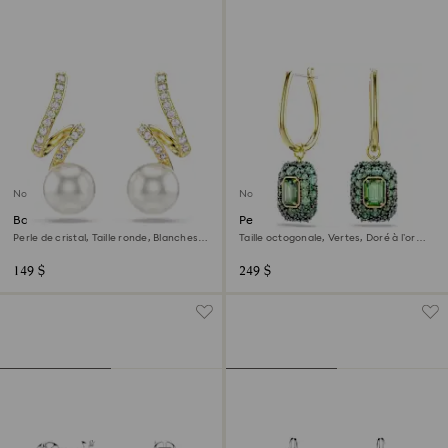
Nouveau
Nouveau
Boucles d'oreilles Gabriella
Pendants d'oreilles Sublima
Perle de cristal, Taille ronde, Blanches,
Taille octogonale, Vertes, Doré à l’or
Doré à l’or 18 carats (750/1000)
18 carats (750/1000)
149 $
249 $