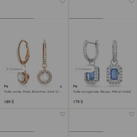
2 Couleurs
2 Couleurs
Pendants d'oreilles Una Angelic
Pendants d'oreilles Una
Taille ronde, Pavé, Blanches, Doré à l’or
Taille octogonale, Bleues, Métal rhodié
rose 18 carats (750/1000)
189 $
179 $