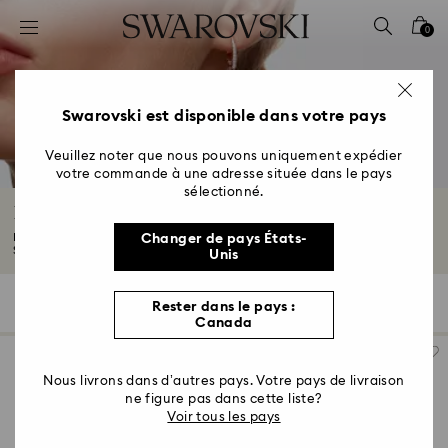
Accesskeys list
0
0 - Header
1 - Main content
2 - Footer
Swarovski est disponible dans votre pays
3 - Filter
Veuillez noter que nous pouvons uniquement expédier
votre commande à une adresse située dans le pays
4 - Search results
sélectionné.
Boucles d'Oreilles Pendantes & Gouttes
Le choix parfait pour une tenue élégante, les boucles d'oreilles pendantes
Changer de pays États-
Swarovski...
Lire plus
Unis
101 Résultats
Filtres
Trier selon
Rester dans le pays :
Filtres
Trier
Canada
selon
Nous livrons dans d’autres pays. Votre pays de livraison
ne figure pas dans cette liste?
Voir tous les pays