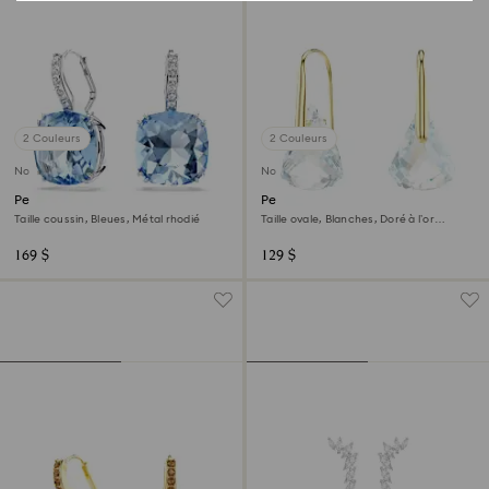
2 Couleurs
2 Couleurs
Nouveau
Nouveau
Pendants d'oreilles Millenia
Pendants d'oreilles Lunar
Taille coussin, Bleues, Métal rhodié
Taille ovale, Blanches, Doré à l’or
18 carats (750/1000)
169 $
129 $