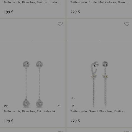
Taille ronde, Blanches, Finition mix de
Taille ronde, Étoile, Multicolores, Doré à
métal
l’or 18 carats (750/1000)
199 $
229 $
Nouveau
Pendants d'oreilles Una Angelic
Pendants d'oreilles Hyperbola
Taille ronde, Blanches, Métal rhodié
Taille ronde, Nœud, Blanches, Finition
mix de métal
179 $
279 $