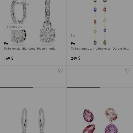
3 Couleurs
Nouveau
Pendants d'oreilles Stilla
Pendants d'oreilles Imber
Taille ronde, Blanches, Métal rhodié
Tailles variées, Multicolores, Doré à l’or
18 carats (750/1000)
169 $
249 $