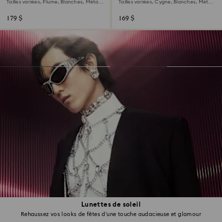
Tailles variées, Plume, Blanches, Métal
Tailles variées, Cygne, Blanches, Métal
rhodié
rhodié
179 $
169 $
Lunettes de soleil
Rehaussez vos looks de fêtes d’une touche audacieuse et glamour