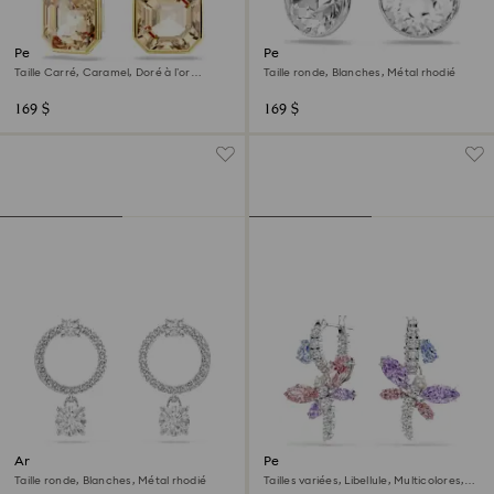
Pendants d'oreilles Millenia
Pendants d'oreilles Millenia
Taille Carré, Caramel, Doré à l’or
Taille ronde, Blanches, Métal rhodié
18 carats (750/1000)
169 $
169 $
Anneaux d'oreilles Constella
Pendants d'oreilles Ariana
Grande x Swarovski
Taille ronde, Blanches, Métal rhodié
Tailles variées, Libellule, Multicolores,
Métal rhodié