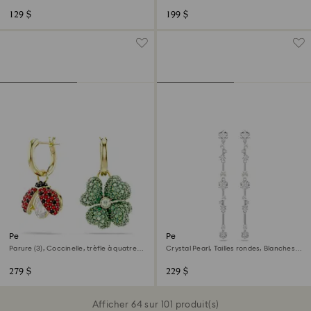
129 $
199 $
Pendants d'oreilles Idyllia
Pendants d'oreilles Constella
Parure (3), Coccinelle, trèfle à quatre
Crystal Pearl, Tailles rondes, Blanches,
feuilles, fraise, Multicolores, Doré à l’or
Métal rhodié
18 carats (750/1000)
279 $
229 $
Afficher 64 sur 101 produit(s)