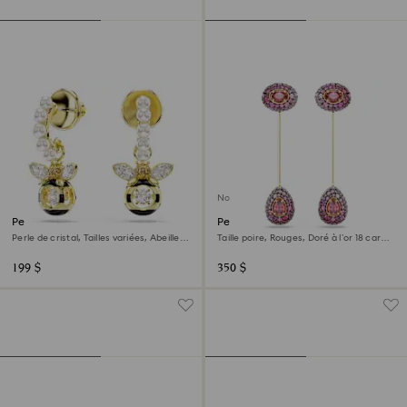
Nouveau
Pendants d'oreilles Idyllia
Pendants d'oreilles Sublima
Perle de cristal, Tailles variées, Abeille,
Taille poire, Rouges, Doré à l’or 18 carats
Multicolores, Doré à l’or 18 carats
(750/1000)
(750/1000)
199 $
350 $