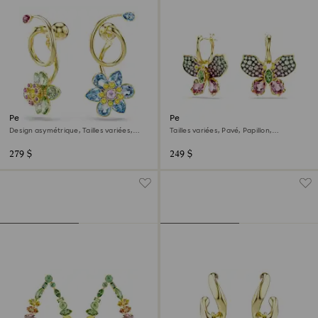
Pendants d'oreilles Idyllia
Pendants d'oreilles Idyllia
Design asymétrique, Tailles variées,
Tailles variées, Pavé, Papillon,
Fleur, Multicolores, Doré à l’or 18 carats
Multicolores, Doré à l’or 18 carats
(750/1000)
(750/1000)
279 $
249 $