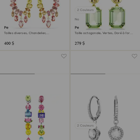
2 Couleurs
Nouveau
Pendants d'oreilles Gema
Pendants d'oreilles Millenia
Tailles diverses, Chandelier,
Taille octogonale, Vertes, Doré à l’or
Multicolores, Doré à l’or 18 carats
18 carats (750/1000)
(750/1000)
400 $
279 $
2 Couleurs