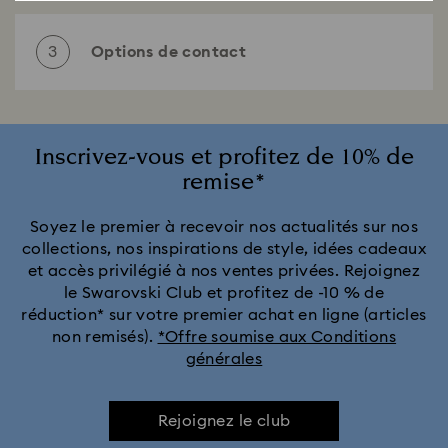
Sélectionnez l’un des sujets suivants
3
Options de contact
Choisissez votre moyen de contact préféré
Inscrivez-vous et profitez de 10% de
Chat
Recommandé
Canal le plus rapide actuellement -
Temps
remise*
d’attente estimé:
1 minute
Soyez le premier à recevoir nos actualités sur nos
Discutez avec nous maintenant
collections, nos inspirations de style, idées cadeaux
et accès privilégié à nos ventes privées. Rejoignez
le Swarovski Club et profitez de -10 % de
réduction* sur votre premier achat en ligne (articles
E-mail
non remisés).
*Offre soumise aux Conditions
Temps d’attente estimé:
1 à 3 jours ouvrables
générales
Envoyez un e-mail
Rejoignez le club