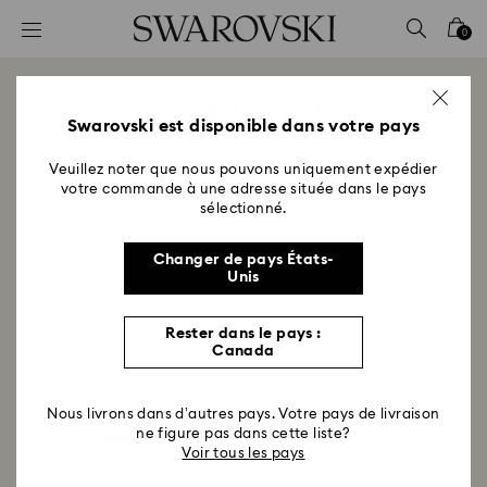
Accesskeys list
0
0 - Header
1 - Main content
Contactez-nous
2 - Footer
Swarovski est disponible dans votre pays
Veuillez noter que nous pouvons uniquement expédier
votre commande à une adresse située dans le pays
1
Catégorie
sélectionné.
Changer de pays États-
Afin de mieux vous assister, veuillez choisir un sujet
Unis
Rester dans le pays :
Canada
Nous livrons dans d’autres pays. Votre pays de livraison
ne figure pas dans cette liste?
2
Sujet
Voir tous les pays