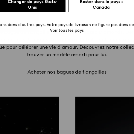
Changer de pays États-
Rester dans le pays :
Unis
Canada
rons dans d’autres pays. Votre pays de livraison ne figure pas dans cet
Voir tous les pays
 bague de fiançailles Swarovski Created Diamonds. Des 
lumière nos
diamants de synthèse de taille octogone
signa
nçue pour célébrer une vie d’amour. Découvrez notre col
trouver un modèle assorti pour lui.
Acheter nos bagues de fiançailles