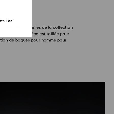
te liste?
lignes intemporelles de la
collection
ture, chaque pièce est taillée pour
lection de bagues pour homme pour