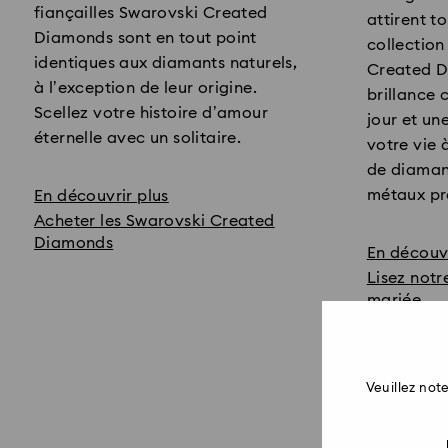
fiançailles Swarovski Created
attirent t
Diamonds sont en tout point
collectio
identiques aux diamants naturels,
Created D
à l’exception de leur origine.
brillance
Scellez votre histoire d’amour
jour et un
éternelle avec un solitaire.
votre vie 
de diaman
métaux pr
En découvrir plus
Acheter les Swarovski Created
Diamonds
En découvr
Lisez notr
mariée
Veuillez no