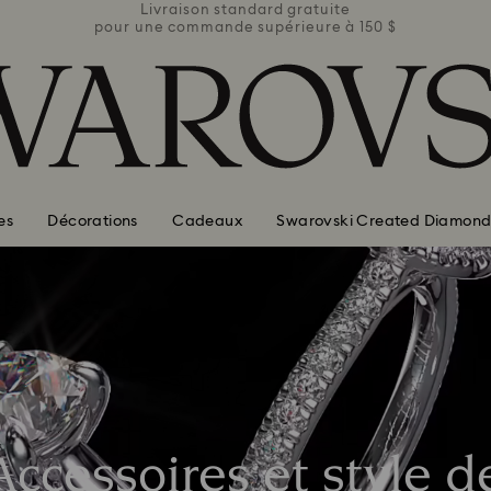
ite
Livraison standard gratuite
Li
e à 150 $
pour une commande supérieure à 150 $
pour une
es
Décorations
Cadeaux
Swarovski Created Diamond
Accessoires et style d