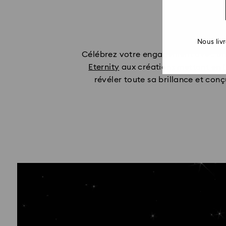
Nous liv
Célébrez votre engagement avec une
Eternity
aux créations mettant en 
révéler toute sa brillance et co