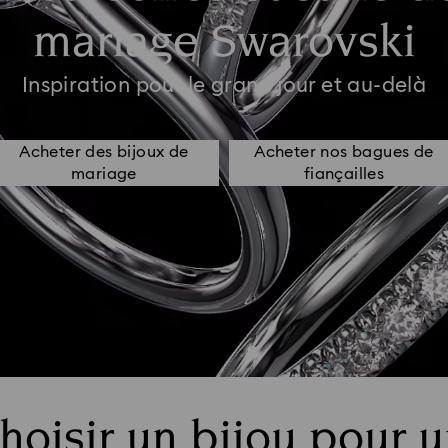
mariage Swarovski
Inspiration pour le grand jour et au-delà
Acheter des bijoux de
Acheter nos bagues de
mariage
fiançailles
oisir un bijou pour u