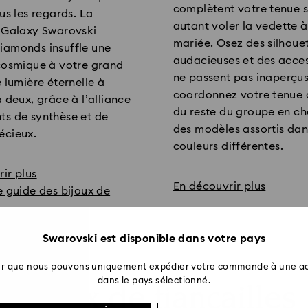
complètent votre tenue 
ous les regards. La
autant voler la vedette à
n Galaxy Swarovski
mariée. Osez des silhoue
iamonds insuffle une
audacieuses et des acces
 cosmique à votre grand
ne passent pas inaperçu
e lumière éternelle à
coordonnez votre tenue 
à deux, grâce à l’alliance
du reste du groupe en ch
ts de synthèse et de
des modèles assortis dan
écieux.
couleurs différentes.
ir plus
En découvrir plus
e guide des bijoux de
Swarovski est disponible dans votre pays
ter que nous pouvons uniquement expédier votre commande à une ad
dans le pays sélectionné.
Bijoux de fiançailles