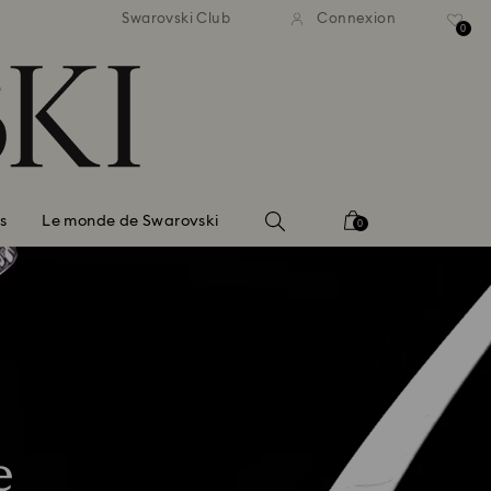
vraison standard gratuite
Livraison standard grat
Swarovski Club
Connexion
 commande supérieure à 150 $
pour une commande supérieur
0
s
Le monde de Swarovski
0
e