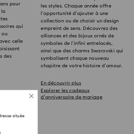
sans pour
les styles. Chaque année offre
 la
l’opportunité d’ajouter à une
ttes
collection ou de choisir un design
soires qui
empreint de sens. Découvrez des
s ou
alliances et des bijoux ornés de
avec celle
symboles de l’infini entrelacés,
oisissant
ainsi que des charms Swarovski qui
s des
symbolisent chaque nouveau
chapitre de votre histoire d’amour.
En découvrir plus
Explorer les cadeaux
d’anniversaire de mariage
resse située