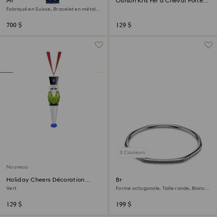
Montre Octea moon
Ourson Kris Fer à Cheval Porte-
bonheur
Fabriqué en Suisse, Bracelet en métal,
Bleues, Finition bleue
700 $
129 $
3 Couleurs
Nouveau
Holiday Cheers Décoration
Bracelet-jonc Dextera
Casse-noisettes
Vert
Forme octogonale, Taille ronde, Blanc,
Métal plaqué ruthénium
129 $
199 $