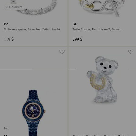
2 Couleurs
Bague Matrix Vittore
Bracelet Dextera
Taille marquise, Blanche, Métal rhodié
Taille Ronde, Fermoir en T, Blanc,
Finition mix de métal
119 $
299 $
Nouveau