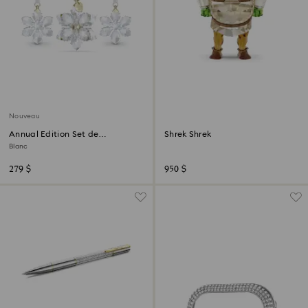
Nouveau
Annual Edition Set de
Shrek Shrek
Décorations 3D 2026
Blanc
279 $
950 $