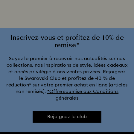
Cadeaux pour les 20 ans de mariage
Collection Alice in Wonderland
Collection Chroma
Collection Curiosa
Collection Dextera
Inscrivez-vous et profitez de 10% de
remise*
Collection Dulcis
Collection Florere
Soyez le premier à recevoir nos actualités sur nos
collections, nos inspirations de style, idées cadeaux
Collection Gema
Collection Harmonia
et accès privilégié à nos ventes privées. Rejoignez
le Swarovski Club et profitez de -10 % de
Collection Holiday Cheers
Collection Holiday Magic
réduction* sur votre premier achat en ligne (articles
non remisés).
*Offre soumise aux Conditions
générales
Collection Hyperbola
Collection Idyllia
Collection Idyllia Lilia
Collection Imber
Rejoignez le club
Collection Lucent
Collection Luna