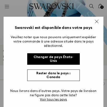
Accesskeys list
0
0 - Header
1 - Main content
2 - Footer
Swarovski est disponible dans votre pays
3 - Filter
Veuillez noter que nous pouvons uniquement expédier
votre commande à une adresse située dans le pays
4 - Search results
sélectionné.
Cadeaux pour lui
Découvrez notre sélection de cadeaux pour lui. Que vous cherchiez quelque
Changer de pays États-
chose...
Lire plus
Unis
118 Résultats
Filtres
Trier selon
Rester dans le pays :
Filtres
Trier
Canada
selon
Nous livrons dans d’autres pays. Votre pays de livraison
ne figure pas dans cette liste?
Voir tous les pays