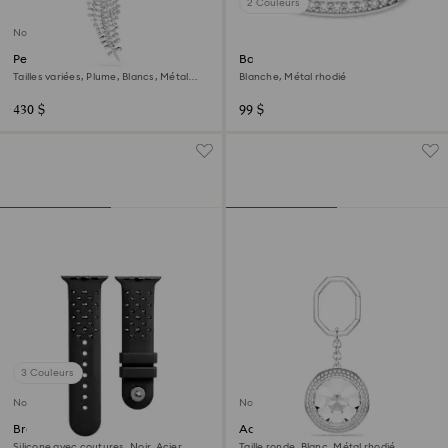
2 Couleurs
Nouveau
Pendentif et broche Vienna
Bague Matrix
Tailles variées, Plume, Blancs, Métal
Blanche, Métal rhodié
rhodié
430 $
99 $
3 Couleurs
Nouveau
Nouveau
Bracelet de montre
Accessoire de sac
Silicone avec coutures, Noir, Acier
Taille ronde, Blanc, Métal rhodié