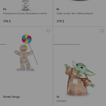
Montre Cosmopolitan
Bracelet Tennis Matrix
Fabriqué en Suisse, Bracelet en métal,
Taille ronde, Vert, Métal plaqué
Ton argenté, Acier inoxydable
ruthénium
350 $
279 $
Shrek Gingy
Star Wars – Mandalorian
L’Enfant