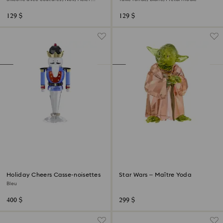
inoxydable
129 $
129 $
Holiday Cheers Casse-noisettes
Star Wars – Maître Yoda
Bleu
400 $
299 $