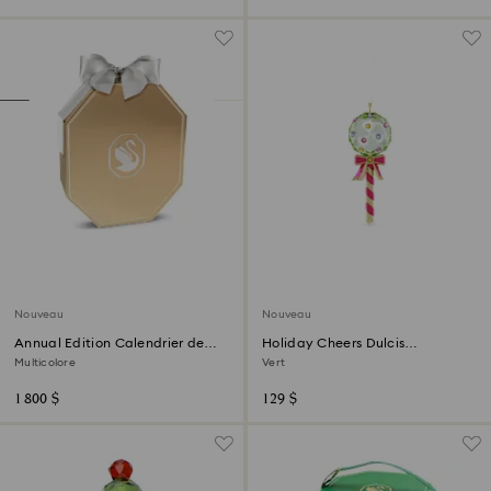
Nouveau
Nouveau
Annual Edition Calendrier de
Holiday Cheers Dulcis
l’Avent 2026
Décoration Sucette
Multicolore
Vert
1 800 $
129 $