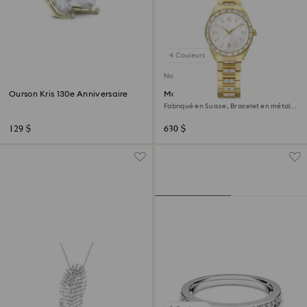
4 Couleurs
Nouveau
Ourson Kris 130e Anniversaire
Montre Matrix date
Fabriqué en Suisse, Bracelet en métal,
Ton doré, Finition ton doré
129 $
630 $