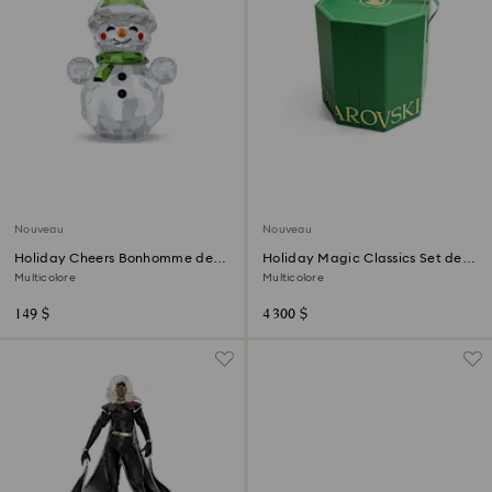
Nouveau
Nouveau
Holiday Cheers Bonhomme de
Holiday Magic Classics Set de
Neige à bascule
Décorations Sapin
Multicolore
Multicolore
149 $
4 300 $