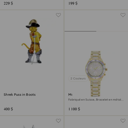
229 $
199 $
2 Couleurs
Shrek Puss in Boots
Montre Dextera lux
Fabriqué en Suisse, Bracelet en métal,
Ton doré, Finition ton doré
400 $
1 100 $