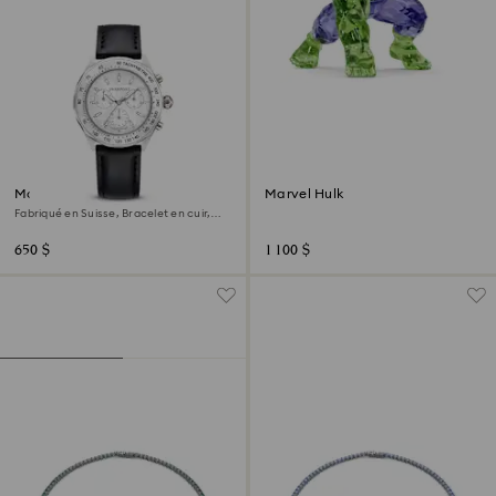
Montre Dextera tachymetre
Marvel Hulk
Fabriqué en Suisse, Bracelet en cuir,
Ton argenté, Acier inoxydable
650 $
1 100 $