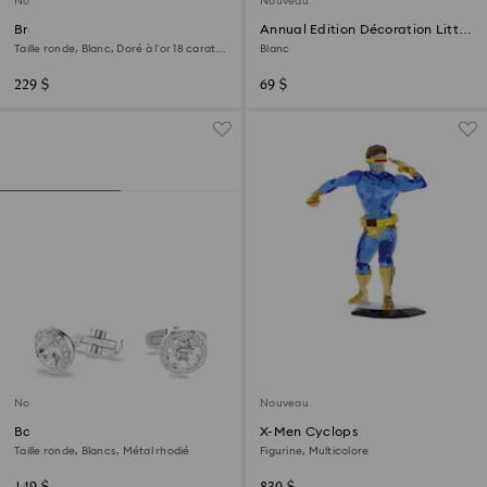
Nouveau
Nouveau
Bracelet Matrix
Annual Edition Décoration Little
Snowflake 2026
Taille ronde, Blanc, Doré à l’or 18 carats
Blanc
(750/1000)
229 $
69 $
Nouveau
Nouveau
Boutons de manchettes Una
X-Men Cyclops
Angelic
Taille ronde, Blancs, Métal rhodié
Figurine, Multicolore