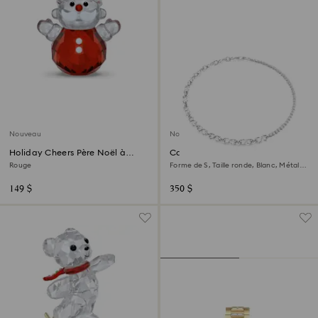
Nouveau
Nouveau
Holiday Cheers Père Noël à
Collier Matrix
bascule
Rouge
Forme de S, Taille ronde, Blanc, Métal
rhodié
149 $
350 $