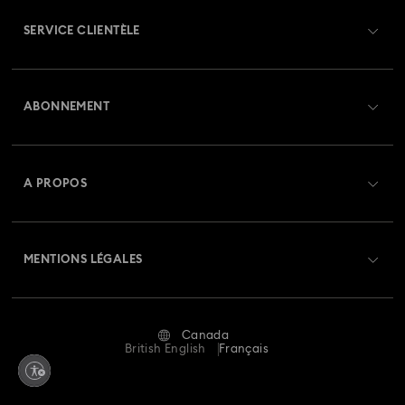
SERVICE CLIENTÈLE
Collection Matrix
Collection Matrix Tennis
Aperçu du service clientèle
Collection Matrix Vittore
Collection Mesmera
ABONNEMENT
État de la commande
Collection Millenia
Collection Numina
Créer un compte
Solde de la carte cadeau
A PROPOS
Collection Orbita
Collection Signum
Swarovski Club
Livraisons
À propos de Swarovski
Collection Stilla
Collection Swan
Crystal Society (SCS)
Retours et échanges
MENTIONS LÉGALES
Emploi & Carrières
Collection Una Angelic
Collection Vienna
Statut de réparation
Conditions D’Utilisation
Alumni Community
Collection capsule Ariana Grande x Swarovski
Canada
Contactez-Nous
Conditions Générales
British English
Français
Pour les professionnels
Collection de bijoux et figurines Minions
Calculer votre taille
Politique De Confidentialité