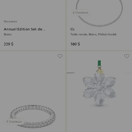
6 Couleurs
Nouveau
Annual Edition Set de
Collier Matrix Tennis
Décorations 2026
Blanc
Taille ronde, Blanc, Métal rhodié
229 $
380 $
3 Couleurs