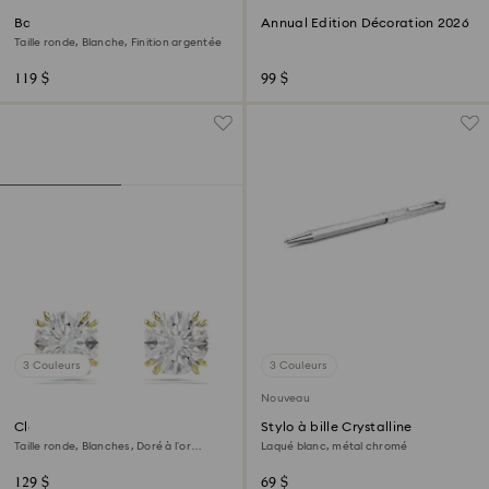
Bague Matrix Vittore
Annual Edition Décoration 2026
Taille ronde, Blanche, Finition argentée
119 $
99 $
3 Couleurs
3 Couleurs
Nouveau
Clous d'oreilles Stilla
Stylo à bille Crystalline
Taille ronde, Blanches, Doré à l’or
Laqué blanc, métal chromé
18 carats (750/1000)
129 $
69 $