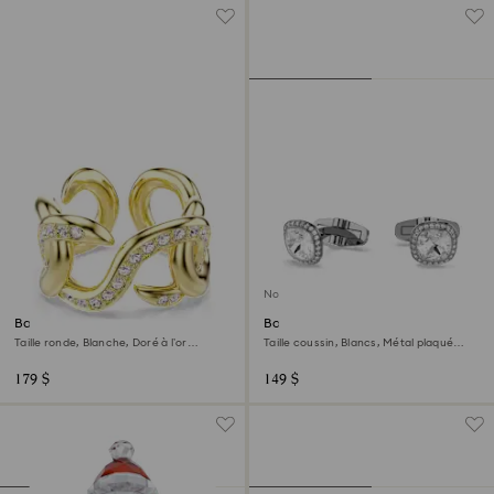
Nouveau
Bague ouverte Dextera
Boutons de manchettes Una
Angelic
Taille ronde, Blanche, Doré à l’or
Taille coussin, Blancs, Métal plaqué
18 carats (750/1000)
ruthénium
179 $
149 $