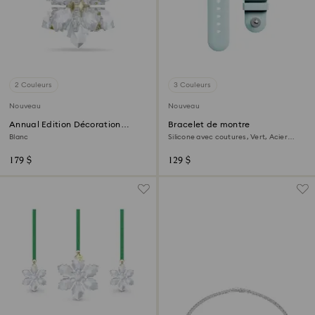
2 Couleurs
3 Couleurs
Nouveau
Nouveau
Annual Edition Décoration
Bracelet de montre
3D 2026
Blanc
Silicone avec coutures, Vert, Acier
inoxydable
179 $
129 $