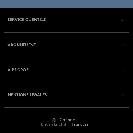
SERVICE CLIENTÈLE
Aperçu du service clientèle
ABONNEMENT
État de la commande
Créer un compte
Solde de la carte cadeau
A PROPOS
Swarovski Club
Livraisons
À propos de Swarovski
Crystal Society (SCS)
Retours et échanges
MENTIONS LÉGALES
Emploi & Carrières
Statut de réparation
Conditions D’Utilisation
Alumni Community
Canada
Contactez-Nous
Conditions Générales
British English
Français
Pour les professionnels