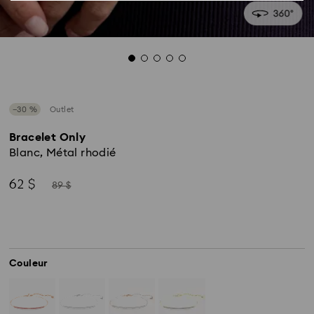
−30 %
Outlet
Bracelet Only
Blanc, Métal rhodié
Now
Instead
62 $
89 $
of
Couleur