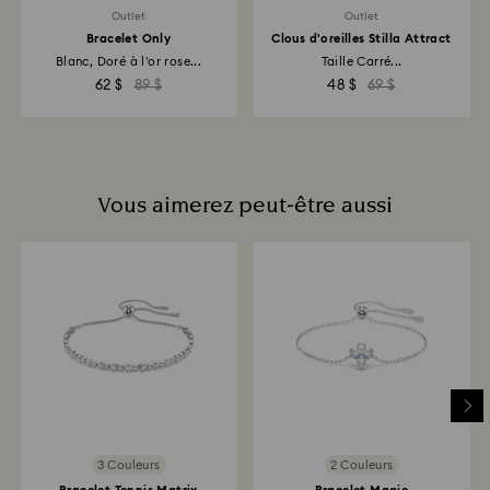
Outlet
Outlet
Retours en boutique Swarovski : Les remboursements
Bracelet Only
Clous d'oreilles Stilla Attract
sont effectués vers le mode de paiement utilisé
Blanc, Doré à l’or rose...
Taille Carré...
initialement et peuvent prendre entre 3 et 7 jours
62 $
89 $
48 $
69 $
ouvrables pour être crédités.
Vous aimerez peut-être aussi
3 Couleurs
2 Couleurs