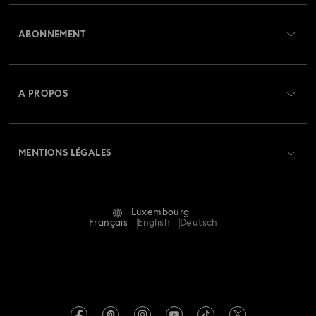
Aperçu du service clientèle
Collection Matrix Vittore
Collection Mesmera
ABONNEMENT
État de la commande
Collection Millenia
Collection Numina
Créer un compte
Solde de la carte cadeau
A PROPOS
Collection Orbita
Collection Signum
Swarovski Club
Livraisons
À propos de Swarovski
Collection Stilla
Collection Swan
Collection Una
Swarovski Crystal Society (SCS)
Retours et échanges
MENTIONS LÉGALES
Emploi & Carrières
Collection Una Angelic
Collection Vienna
Statut de réparation
Conditions D’Utilisation
Alumni Community
Collection capsule Ariana Grande x Swarovski
Luxembourg
Contactez-Nous
Conditions Générales
Français
English
Deutsch
Pour les professionnels
Collection de bijoux et figurines Minions
Calculer votre taille
Politique De Confidentialité
Sitemap
Collection de figurines et accessoires Marvel
Rechercher une boutique
Mention Légale
Swarovski Created Diamonds