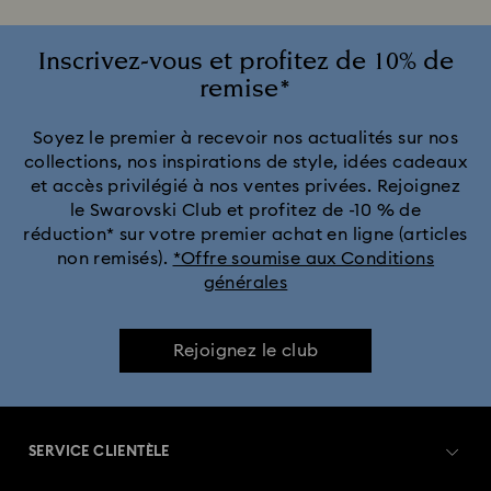
Collection Constella
Collection Curiosa
Inscrivez-vous et profitez de 10% de
remise*
Collection Dextera
Collection Dulcis
Soyez le premier à recevoir nos actualités sur nos
collections, nos inspirations de style, idées cadeaux
Collection Florere
Collection Gema
et accès privilégié à nos ventes privées. Rejoignez
le Swarovski Club et profitez de -10 % de
Collection Harmonia
Collection Holiday Cheers
réduction* sur votre premier achat en ligne (articles
non remisés).
*Offre soumise aux Conditions
générales
Collection Holiday Magic
Collection Hyperbola
Collection Idyllia
Collection Idyllia Lilia
Rejoignez le club
Collection Imber
Collection Lucent
Collection Luna
SERVICE CLIENTÈLE
Collection Matrix
Collection Matrix Tennis