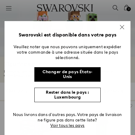
Accesskeys list
0
0 - Header
1 - Main content
2 - Footer
Swarovski est disponible dans votre pays
3 - Filter
Veuillez noter que nous pouvons uniquement expédier
votre commande à une adresse située dans le pays
4 - Search results
sélectionné.
Figurines et décorations Minecraft
Découvrez nos décorations uniques inspirées de l’Overworld avec la
Changer de pays États-
collection...
Lire plus
Unis
4 Résultats
Filtres
Trier selon
Rester dans le pays :
Filtres
Trier
Luxembourg
selon
Nous livrons dans d’autres pays. Votre pays de livraison
ne figure pas dans cette liste?
Voir tous les pays