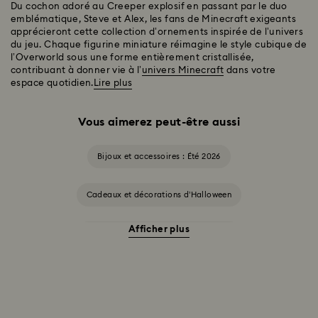
Du cochon adoré au Creeper explosif en passant par le duo
emblématique, Steve et Alex, les fans de Minecraft exigeants
apprécieront cette collection d’ornements inspirée de l’univers
du jeu. Chaque figurine miniature réimagine le style cubique de
l’Overworld sous une forme entièrement cristallisée,
contribuant à donner vie à l’
univers Minecraft
dans votre
espace quotidien.
Lire plus
Vous aimerez peut-être aussi
Bijoux et accessoires : Été 2026
Cadeaux et décorations d’Halloween
Afficher plus
Accessoires et figurines Cheshire Cat
Cadeaux pour les 20 ans de mariage
Collection Alice in Wonderland
Collection Chroma