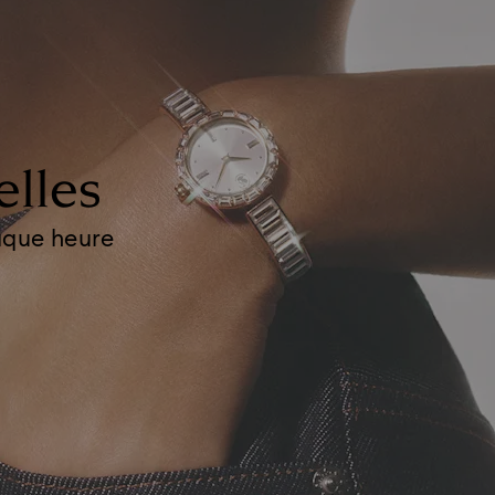
elles
haque heure