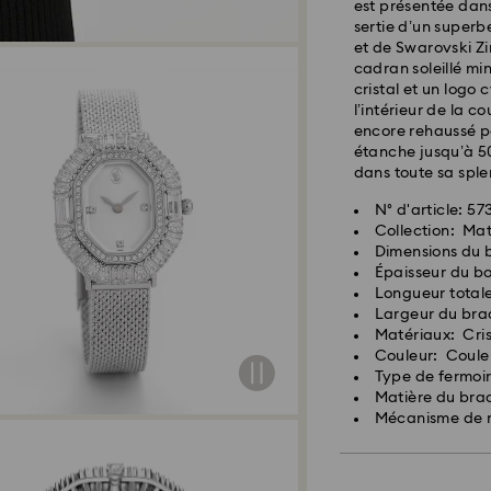
est présentée dans
sertie d’un superb
et de Swarovski Zi
cadran soleillé mi
cristal et un logo
l’intérieur de la c
encore rehaussé pa
étanche jusqu’à 5
dans toute sa sple
N° d'article: 5
Collection: Mat
Dimensions du b
Épaisseur du bo
Longueur totale 
Largeur du brac
Matériaux: Cris
Couleur: Coule
Type de fermoir
Matière du bra
Mécanisme de 