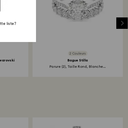
te liste?
2 Couleurs
warovski
Bague Stilla
Parure (2), Taille Rond, Blanche...