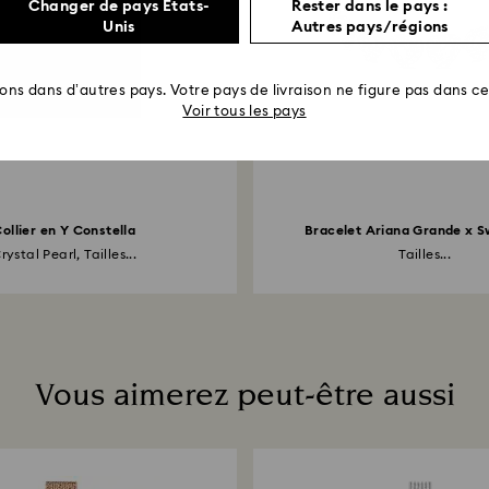
Changer de pays États-
Rester dans le pays :
Unis
Autres pays/régions
rons dans d’autres pays. Votre pays de livraison ne figure pas dans cet
Voir tous les pays
ollier en Y Constella
Bracelet Ariana Grande x S
rystal Pearl, Tailles...
Tailles...
Vous aimerez peut-être aussi