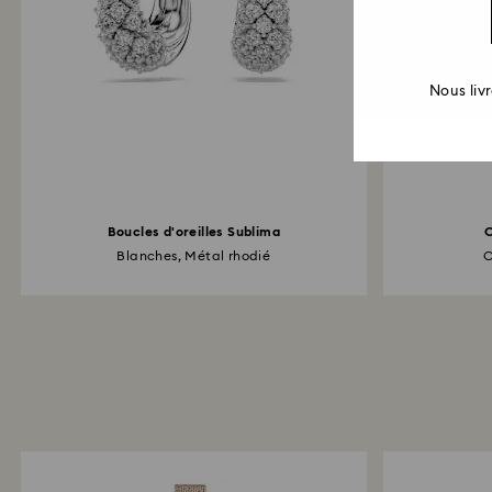
Nous liv
Boucles d'oreilles Sublima
C
Blanches, Métal rhodié
C