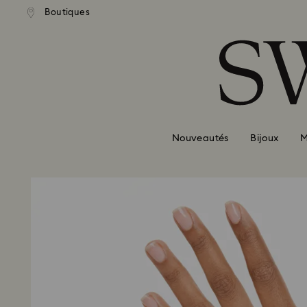
Boutiques
Accesskeys list
0 - Header
1 - Main content
2 - Footer
Nouveautés
Bijoux
M