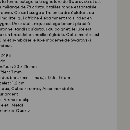
 la forme octogonale signature de Swarovski et est
e mélange de 78 cristaux tailles ronde et fantaisie
rconia. Ce sertissage offre un cadre éclatant au
nimaliste, qui affiche élégamment trois index en
 cygne. Un cristal unique est également placé à
ouronne, tandis qu’autour du poignet, le luxe est
r un bracelet en maille réglable. Cette montre est
0 m et symbolise le luxe moderne de Swarovski
ndeur.
732498
rix
oîtier : 30 x 25 mm
îtier : 7 mm
des brins (min. - max.) : 12.5 - 19 cm
elet : 1.2 cm
taux, Cubic zirconia, Acier inoxidable
ur argent
: Fermoir à clip
celet: Métal
montre: Quartz