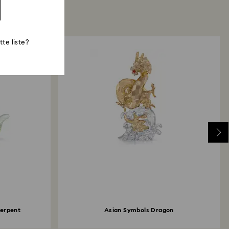
te liste?
Serpent
Asian Symbols Dragon