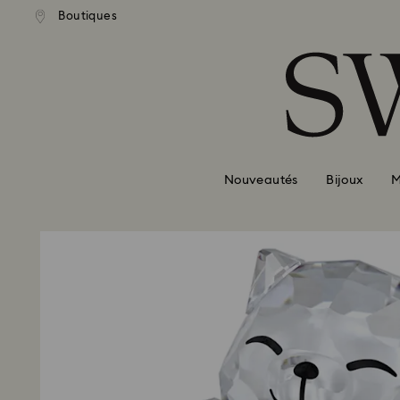
Boutiques
Accesskeys list
0 - Header
1 - Main content
2 - Footer
Nouveautés
Bijoux
M