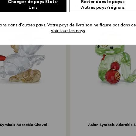
Changer de pays États-
Rester dans le pays :
Vous aimerez peut-être aussi
Unis
Autres pays/régions
rons dans d’autres pays. Votre pays de livraison ne figure pas dans cet
Voir tous les pays
 Symbols Adorable Cheval
Asian Symbols Adorable 