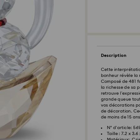
Description
Cette interprétati
bonheur révèle la 
Composé de 481 fac
la richesse de sa p
retrouve l’expressi
grande queue touf
vos décorations po
de décoration. Cec
de moins de 15 ans
N° d'article: 5
Taille : 7.2 x 3.
Matériaux: Cri