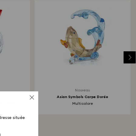
Nouveau
Asian Symbols Carpe Dorée
ew York
Multicolore
resse située