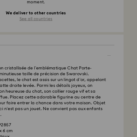
moment.
We deliver to other countries
See all countries
on cristallisée de l’emblématique Chat Porte-
minutieuse taille de précision de Swarovski.
ettes, le chat est assis sur un lingot d’or, appelant
atte droite levée. Parmi les détails joyeux, on
on heureuse du chat, son collier rouge vif et sa
fue. Placez cette adorable figurine au centre de
ur faire entrer la chance dans votre maison. Objet
i n’est pas un jouet. Ne convient pas aux enfants
.
692857
6 x 6 cm
staux