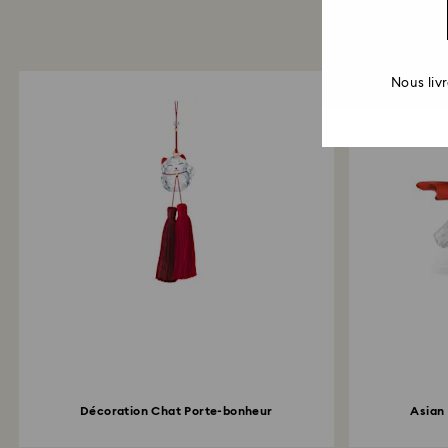
Nous liv
Décoration Chat Porte-bonheur
Asian