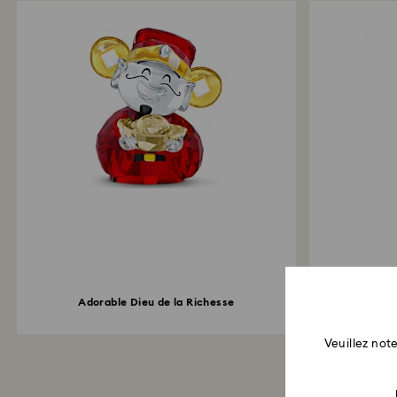
Acc
Adorable Dieu de la Richesse
Veuillez no