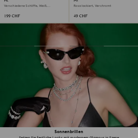
Handtaschen-Charm
Matrix Tennis Kugelschreiber
Verschiedene Schliffe, Weiß,
Rosa lackiert, Verchromt
Goldlegierungsschicht
199 CHF
49 CHF
Sonnenbrillen
Setzen Sie festliche Looks mit modernem Glamour in Szene