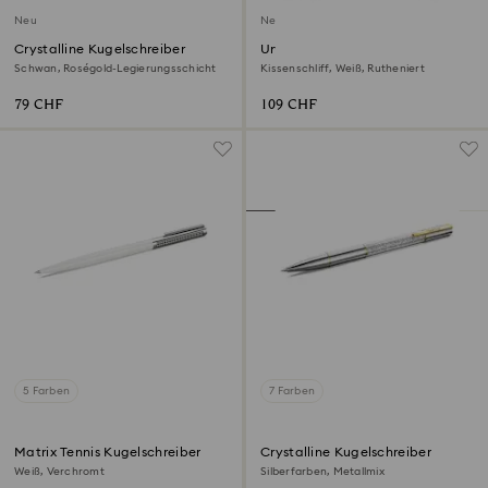
Neu
Neu
Crystalline Kugelschreiber
Una Angelic
Manschettenknöpfe
Schwan, Roségold-Legierungsschicht
Kissenschliff, Weiß, Rutheniert
79 CHF
109 CHF
5 Farben
7 Farben
Matrix Tennis Kugelschreiber
Crystalline Kugelschreiber
Weiß, Verchromt
Silberfarben, Metallmix