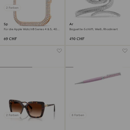
2 Farben
Sparkling Gehäuserahmen
Ariana Grande x Swarovski
Haarclip
Für die Apple Watch® Series 4 & 5, 40
Baguette-Schliff, Weiß, Rhodiniert
mm, Roséfarben
69 CHF
450 CHF
2 Farben
8 Farben