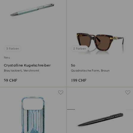
3 Farben
2 Farben
Neu
Crystalline Kugelschreiber
Sonnenbrille
Blau lackiert, Verchromt
Quadratische Form, Braun
59 CHF
199 CHF