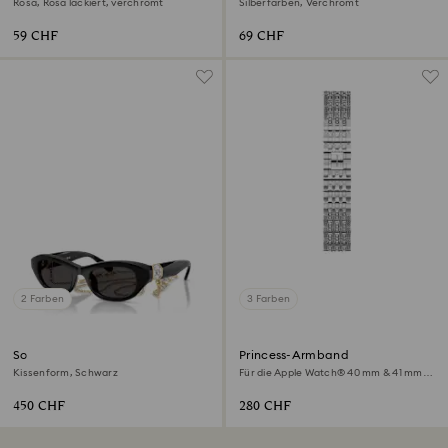
Rosa, Rosa lackiert, verchromt
Silberfarben, Verchromt
59 CHF
69 CHF
2 Farben
3 Farben
Sonnenbrille
Princess-Armband
Kissenform, Schwarz
Für die Apple Watch® 40 mm & 41 mm,
Silberfarben, Edelstahl
450 CHF
280 CHF