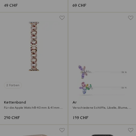
49 CHF
69 CHF
2 Farben
Kettenband
Ariana Grande x Swarovski
Haarnadel
Für die Apple Watch® 40 mm & 41 mm,
Verschiedene Schliffe, Libelle, Blume,
Roségoldfarbenes Finish
Mehrfarbig, Rhodiniert
250 CHF
159 CHF