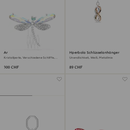
Ariana Grande x Swarovski
Hperbola Schlüsselanhänger
Brosche und Haar-Accessoire
Kristallperle, Verschiedene Schliffe,
Unendlichkeit, Weiß, Metallmix
Libelle, Weiß, Rhodiniert
300 CHF
89 CHF