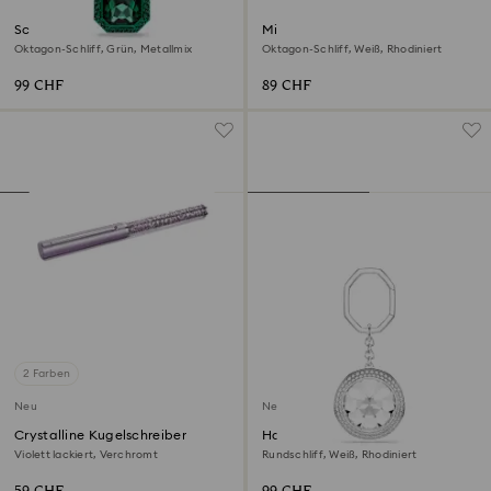
Schlüsselanhänger
Millenia Manschettenknöpfe
Oktagon-Schliff, Grün, Metallmix
Oktagon-Schliff, Weiß, Rhodiniert
99 CHF
89 CHF
2 Farben
Neu
Neu
Crystalline Kugelschreiber
Handtaschen-Charm
Violett lackiert, Verchromt
Rundschliff, Weiß, Rhodiniert