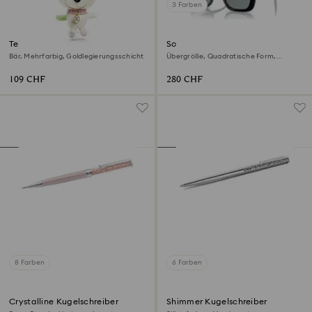
3 Farben
Teddy Handtaschen-Charm
Sonnenbrille
Bär, Mehrfarbig, Goldlegierungsschicht
Übergröße, Quadratische Form,
SK6001, Schwarz
109 CHF
280 CHF
8 Farben
6 Farben
Crystalline Kugelschreiber
Shimmer Kugelschreiber