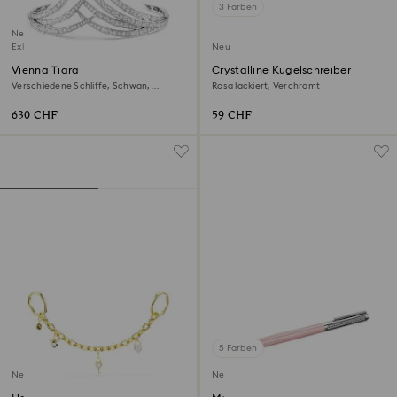
3 Farben
Neu
Exklusiv online
Neu
Vienna Tiara
Crystalline Kugelschreiber
Verschiedene Schliffe, Schwan,
Rosa lackiert, Verchromt
Rhodiniert
630 CHF
59 CHF
5 Farben
Neu
Neu