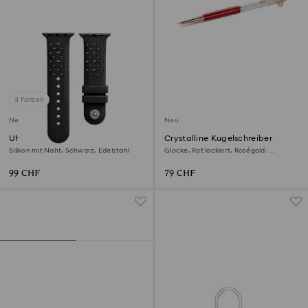
3 Farben
Neu
Neu
Uhrenarmband
Crystalline Kugelschreiber
Silikon mit Naht, Schwarz, Edelstahl
Glocke, Rot lackiert, Roségold-
Legierungsschicht
99 CHF
79 CHF