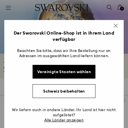
Liste Tastaturkürzel
0
0 - Header
1 - Hauptinhalt
2 - Footer
Der Swarovski Online-Shop ist in Ihrem Land
verfügbar
3 - Filter
4 - Suchergebnisse
Beachten Sie bitte, dass wir Ihre Bestellung nur an
Adressen im ausgewählten Land liefern können.
Accessoires mit Kristallen
Entdecken Sie Accessoires für den Alltag, die mit wunderschönen Kristallen
Vereinigte Staaten wählen
verziert...
Mehr lesen
172 Ergebnisse
Filter
Sortieren
Filter
Sortieren
Schweiz beibehalten
Wir liefern auch in andere Länder. Ihr Land ist hier nicht
aufgelistet?
Alle Länder anzeigen