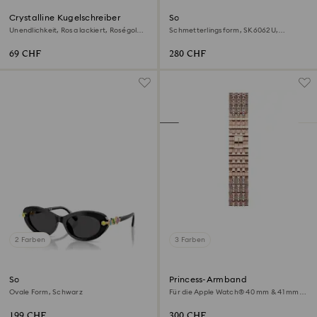
Crystalline Kugelschreiber
Sonnenbrille
Unendlichkeit, Rosa lackiert, Roségold-
Schmetterlingsform, SK6062U,
Legierungsschicht
Schwarz
69 CHF
280 CHF
2 Farben
3 Farben
Sonnenbrille
Princess-Armband
Ovale Form, Schwarz
Für die Apple Watch® 40 mm & 41 mm,
Roséfarben, Roségoldfarbenes Finish
199 CHF
300 CHF