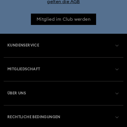
gelten die AGB
Mitglied im Club werden
KUNDENSERVICE
Übersicht zum Kundenservice
MITGLIEDSCHAFT
Auftragsstatus
Registrieren
Geschenkkarten-Guthaben
ÜBER UNS
Swarovski Club
Versand
Über Swarovski
Swarovski Crystal Society (SCS)
Retouren und Umtausch
RECHTLICHE BEDINGUNGEN
Stellen & Karriere