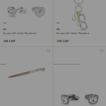
Neu
Neu
Una Angelic
Handtaschen-Charm
Manschettenknöpfe
Rundschliff, Weiß, Rhodiniert
Rundschliff, Weiß, Metallmix
109 CHF
109 CHF