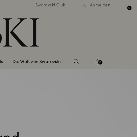
ser Standardversand ab 110 CHF
Kostenloser Standardversand 
Swarovski Club
Anmelden
0
ds
Die Welt von Swarovski
0