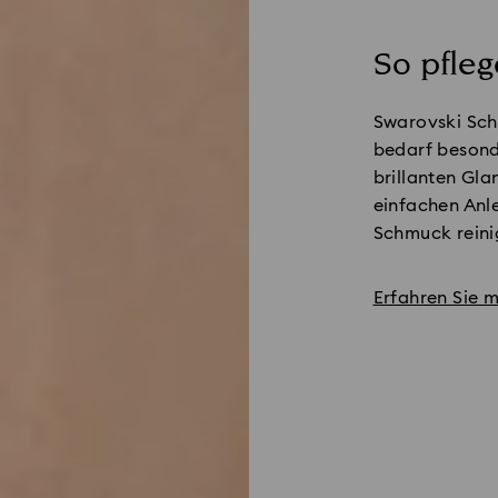
So pfle
Swarovski Sch
bedarf besond
brillanten Gla
einfachen Anle
Schmuck reini
Erfahren Sie 