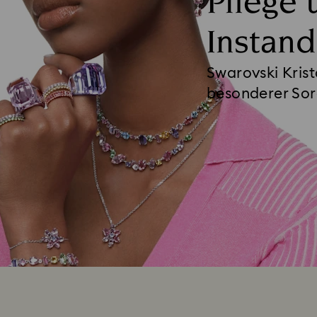
Pflege 
Instand
Swarovski Krista
besonderer So