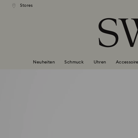
er Standardversand ab 110 CHF
Kostenloser Standardversand a
Stores
Liste Tastaturkürzel
0 - Header
1 - Hauptinhalt
2 - Footer
Neuheiten
Schmuck
Uhren
Accessoir