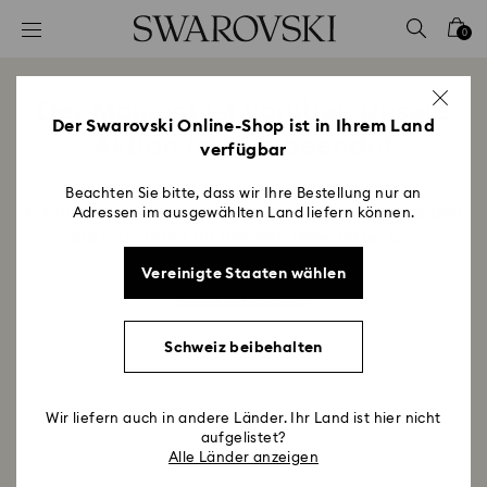
Liste Tastaturkürzel
0
0 - Header
1 - Hauptinhalt
Der Moment ist vorüber. Unsere
2 - Footer
Der Swarovski Online-Shop ist in Ihrem Land
Aktion ist nun beendet
verfügbar
Title:
Beachten Sie bitte, dass wir Ihre Bestellung nur an
Erfahren Sie zuerst von unseren Angeboten. Melden
Adressen im ausgewählten Land liefern können.
Sie sich unten für unseren Newsletter an.
Vereinigte Staaten wählen
Jetzt anmelden
Schweiz beibehalten
Wir liefern auch in andere Länder. Ihr Land ist hier nicht
aufgelistet?
Alle Länder anzeigen