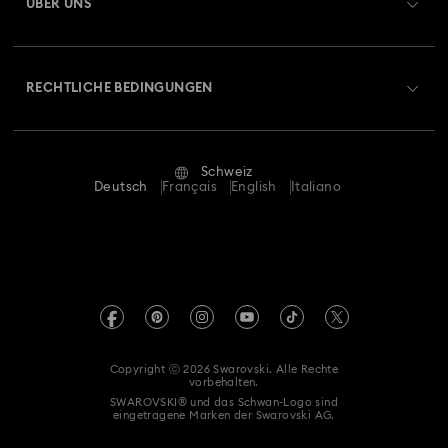
ÜBER UNS
Swarovski Club
Versand
Über Swarovski
Swarovski Crystal Society (SCS)
Retouren und Umtausch
RECHTLICHE BEDINGUNGEN
Stellen & Karriere
Reparaturstatus
Nutzungsbedingungen
Alumni Community
Schweiz
Kontakt
AGB
Deutsch
Français
English
Italiano
Für Geschäftskunden
Größe berechnen
Datenschutz
Sitemap
Store-Finder
Impressum
Swarovski Created Diamonds
Termin buchen
REACH-Informationen
Kristallwelten
Copyright ⓒ 2026 Swarovski. Alle Rechte
Einwilligungserklärung zum Datenschutz
vorbehalten.
Code of Conduct & Policies
SWAROVSKI® und das Schwan-Logo sind
eingetragene Marken der Swarovski AG.