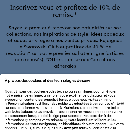
Inscrivez-vous et profitez de 10% de
remise*
Soyez le premier à recevoir nos actualités sur nos
collections, nos inspirations de style, idées cadeaux
et accès privilégié à nos ventes privées. Rejoignez
le Swarovski Club et profitez de -10 % de
réduction* sur votre premier achat en ligne (articles
non remisés).
*Offre soumise aux Conditions
générales
Rejoignez le club
SERVICE CLIENTÈLE
Aperçu du service clientèle