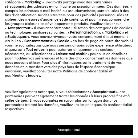
A PROPOS
Solde de la carte cadeau
À propos de Swarovski
Statut de réparation
MENTIONS LÉGALES
Emploi & Carrières
Contactez-Nous
Conditions D’Utilisation
Alumni Community
Calculer votre taille
Autres pays/régions
Conditions Générales
English
Deutsch
Español
Français
Pour les professionnels
Rechercher une boutique
Politique De Confidentialité
Sitemap
Gestion Des Cookies
Swarovski Created Diamonds
Mention Légale
Kristallwelten
Copyright ⓒ 2026 Swarovski. Tous droits réservés.
Informations sur REACH
SWAROVSKI et le logo Cygne sont des marques
Code of Conduct & Policies
déposées de Swarovski AG.
Déclaration de consentement relative à la protection des