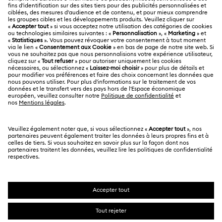
À propos de Swarovski
Statut de réparation
MENTIONS LÉGALES
Emploi & Carrières
Contactez-Nous
Conditions D’Utilisation
Alumni Community
Calculer votre taille
Autres pays/régions
Conditions Générales
English
Deutsch
Español
Français
Pour les professionnels
Rechercher une boutique
Politique De Confidentialité
Sitemap
Gestion Des Cookies
Swarovski Created Diamonds
Mention Légale
Kristallwelten
Copyright ⓒ 2026 Swarovski. Tous droits réservés.
Informations sur REACH
SWAROVSKI et le logo Cygne sont des marques
Code of Conduct & Policies
déposées de Swarovski AG.
Déclaration de consentement relative à la protection des
données