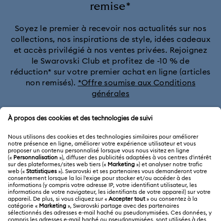
remise*
Soyez le premier à recevoir nos actualités sur nos
collections, nos inspirations de style, idées cadeaux
et accès privilégié à nos ventes privées. Rejoignez
le Swarovski Club et profitez de -10 % de
réduction* sur votre premier achat en ligne (articles
non remisés).
*Offre soumise aux Conditions
générales
Rejoignez le club
SERVICE CLIENTÈLE
Aperçu du service clientèle
A PROPOS
Solde de la carte cadeau