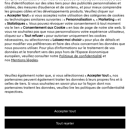
À propos de Swarovski
Statut de réparation
MENTIONS LÉGALES
Emploi & Carrières
Contactez-Nous
Conditions D’Utilisation
Alumni Community
Calculer votre taille
Autres pays/régions
Conditions Générales
English
Deutsch
Español
Français
Pour les professionnels
Rechercher une boutique
Politique De Confidentialité
Sitemap
Gestion Des Cookies
Swarovski Created Diamonds
Mention Légale
Kristallwelten
Copyright ⓒ 2026 Swarovski. Tous droits réservés.
Informations sur REACH
SWAROVSKI et le logo Cygne sont des marques
Code of Conduct & Policies
déposées de Swarovski AG.
Déclaration de consentement relative à la protection des
données