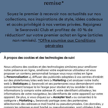
remise*
Soyez le premier à recevoir nos actualités sur nos
collections, nos inspirations de style, idées cadeaux
et accès privilégié à nos ventes privées. Rejoignez
le Swarovski Club et profitez de -10 % de
réduction* sur votre premier achat en ligne (articles
non remisés).
*Offre soumise aux Conditions
générales
Rejoignez le club
SERVICE CLIENTÈLE
Aperçu du service clientèle
A PROPOS
Solde de la carte cadeau