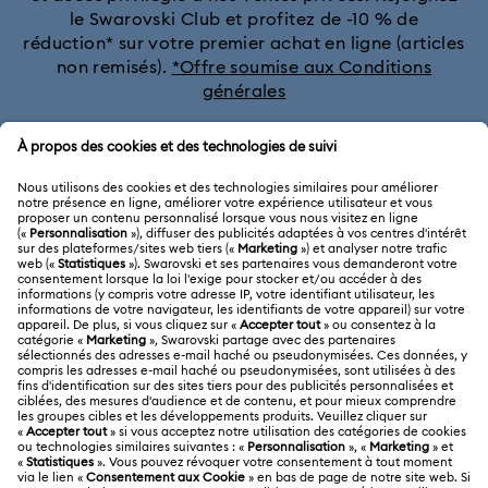
le Swarovski Club et profitez de -10 % de
Collection Harmonia
Collection Holiday Cheers
réduction* sur votre premier achat en ligne (articles
non remisés).
*Offre soumise aux Conditions
générales
Collection Holiday Magic
Collection Hyperbola
Collection Idyllia
Collection Idyllia Lilia
Rejoignez le club
Collection Imber
Collection Lucent
Collection Luna
SERVICE CLIENTÈLE
Collection Matrix
Collection Matrix Tennis
Aperçu du service clientèle
Collection Matrix Vittore
Collection Mesmera
A PROPOS
Solde de la carte cadeau
Collection Millenia
Collection Numina
À propos de Swarovski
Statut de réparation
MENTIONS LÉGALES
Collection Orbita
Collection Signum
Emploi & Carrières
Contactez-Nous