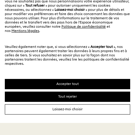
Conditions D’Utilisation
Collection Stilla
Collection Swan
Collection Una
Alumni Community
Calculer votre taille
Autres pays/régions
Conditions Générales
English
Deutsch
Español
Français
Collection Una Angelic
Collection Vienna
Pour les professionnels
Rechercher une boutique
Politique De Confidentialité
Sitemap
Collection capsule Ariana Grande x Swarovski
Gestion Des Cookies
Swarovski Created Diamonds
Collection de bijoux et figurines Minions
Mention Légale
Kristallwelten
Collection de figurines et accessoires Marvel
Copyright ⓒ 2026 Swarovski. Tous droits réservés.
Informations sur REACH
SWAROVSKI et le logo Cygne sont des marques
Code of Conduct & Policies
déposées de Swarovski AG.
Collection de figurines et bijoux Black Panther
Déclaration de consentement relative à la protection des
données
Collection de figurines et bijoux Captain Marvel
Collection de figurines et bijoux Hulk
Collection de figurines et bijoux Iron Man