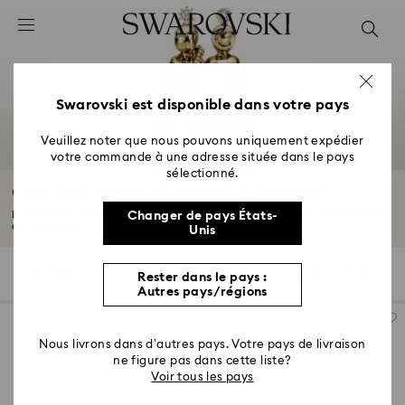
Accesskeys list
0 - Header
1 - Main content
2 - Footer
Swarovski est disponible dans votre pays
3 - Filter
Veuillez noter que nous pouvons uniquement expédier
votre commande à une adresse située dans le pays
4 - Search results
sélectionné.
Cadeaux, bijoux et figurines Gémeaux
Les multiples facettes des Gémeaux brillent de mille feux dans notre gamme
Changer de pays États-
de...
Lire plus
Unis
7 Résultats
Filtres
Trier selon
Rester dans le pays :
Filtres
Trier
Autres pays/régions
selon
Nous livrons dans d’autres pays. Votre pays de livraison
ne figure pas dans cette liste?
Voir tous les pays