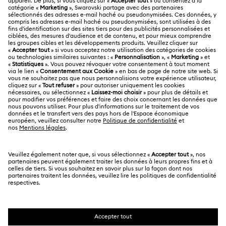
Collection Matrix Vittore
Collection Mesmera
A PROPOS
Solde de la carte cadeau
Collection Millenia
Collection Numina
À propos de Swarovski
Statut de réparation
MENTIONS LÉGALES
Collection Orbita
Collection Signum
Emploi & Carrières
Contactez-Nous
Conditions D’Utilisation
Collection Stilla
Collection Swan
Collection Una
Alumni Community
Calculer votre taille
Autres pays/régions
Conditions Générales
English
Deutsch
Español
Français
Collection Una Angelic
Collection Vienna
Pour les professionnels
Rechercher une boutique
Politique De Confidentialité
Sitemap
Collection capsule Ariana Grande x Swarovski
Gestion Des Cookies
Swarovski Created Diamonds
Collection de bijoux et figurines Minions
Mention Légale
Kristallwelten
Collection de figurines et accessoires Marvel
Copyright ⓒ 2026 Swarovski. Tous droits réservés.
Informations sur REACH
SWAROVSKI et le logo Cygne sont des marques
Code of Conduct & Policies
déposées de Swarovski AG.
Collection de figurines et bijoux Black Panther