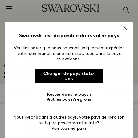
Accesskeys list
0 - Header
1 - Main content
2 - Footer
Swarovski est disponible dans votre pays
3 - Filter
Veuillez noter que nous pouvons uniquement expédier
votre commande à une adresse située dans le pays
4 - Search results
sélectionné.
Collection de figurines et bijoux Spider-Man
Malgré ses airs de héros modeste, Spider-Man ne recule devant rien. Et vous...
Changer de pays États-
Lire plus
Unis
3 Résultats
Filtres
Trier selon
Rester dans le pays :
Filtres
Trier
Autres pays/régions
selon
Nous livrons dans d’autres pays. Votre pays de livraison
ne figure pas dans cette liste?
Voir tous les pays