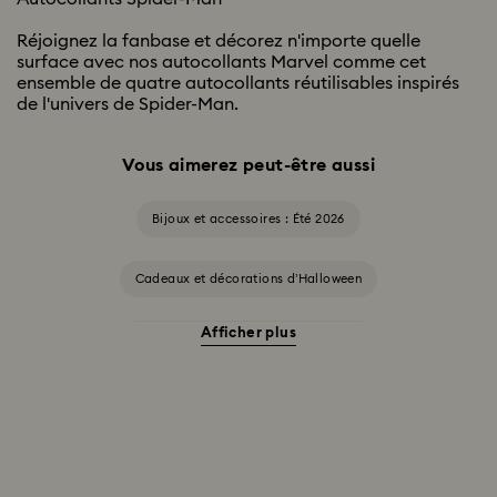
Réjoignez la fanbase et décorez n'importe quelle
surface avec nos autocollants Marvel comme cet
ensemble de quatre autocollants réutilisables inspirés
de l'univers de Spider-Man.
Vous aimerez peut-être aussi
Bijoux et accessoires : Été 2026
Cadeaux et décorations d’Halloween
Afficher plus
Accessoires et figurines Cheshire Cat
Cadeaux pour les 20 ans de mariage
Collection Alice in Wonderland
Collection Chroma